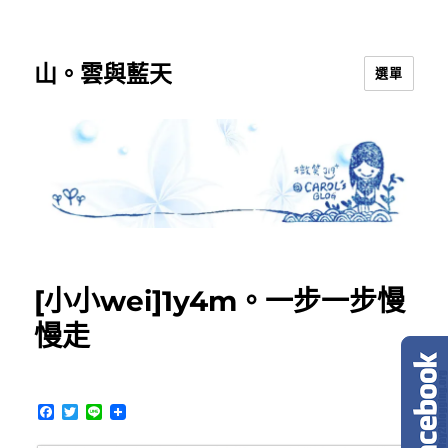
山。雲與藍天
選單
[小小wei]1y4m。一步一步慢
慢走
F
T
L
a
w
i
c
i
n