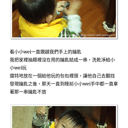
看小小wei一直覬覦我們手上的鑰匙
我把家裡抽屜裡沒在用的鑰匙結成一串，洗乾淨給小
小wei玩
還特地放在一個給他玩的包包裡頭，讓他自己去翻找
發現鑰匙之後，那天一直到睡前小小wei手中都一直拿
著那一串鑰匙不放