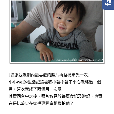
e
t
e
b
t
o
e
o
r
k
[這張我近期內最喜歡的照片再藉機曝光一次]
小小wei的生活記錄被我拖著拖著不小心就略過一個
月，這次就成了兩個月一次囉
其實回台中之後，照片散見於每篇食記及遊記，也實
在是比較少在家裡專程拿相機拍他了