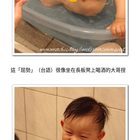
這「屈勢」（台語）很像坐在長板凳上喝酒的大哥捏