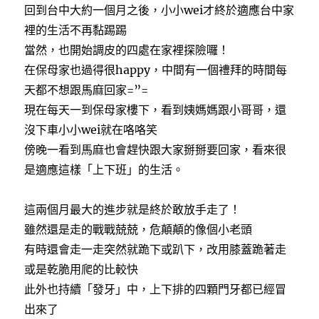
回到台中大約一個月之後，小小wei才終於適應台中家
裡的生活不再黏踢踢
當然，也開始調皮的四處在家裡探險囉！
在保母家也過得很happy，中間有一個禮拜的時間每
天都不想跟馬麻回家=”=
現在每天一到保母家樓下，看到姨媽媽跟小哥哥，還
沒下車小小wei就在咯咯笑
傍晚一看到馬麻也會趕快跟大家掰掰要回家，看來很
是適應這樣「上下班」的生活。
這兩個月最大的進步就是終於敢放手走了！
雖然還是走的戰戰兢兢，危顛顛的像個小老頭
有時還會走一走突然就跪下或趴下，改用膝蓋跪著走
或是乾脆用爬的比較快
此外也持續「發牙」中，上下排的四顆門牙都已經冒
出來了