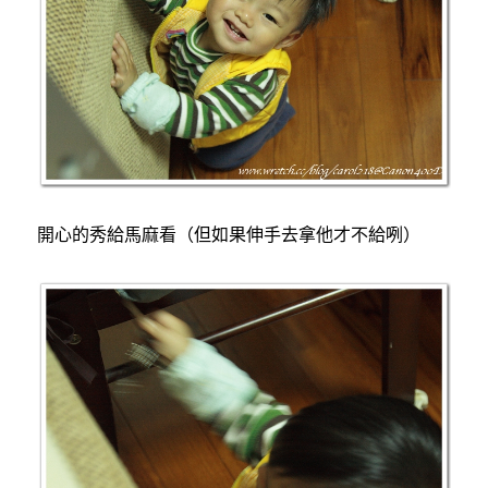
開心的秀給馬麻看（但如果伸手去拿他才不給咧）