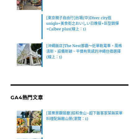
[東京親子自由行]台場(中)Diver city逛
uniqlo+美食街之おいしい日晚餐+巨型鋼彈
+Calbee plus(線上：1)
[沖繩飯店]The Nest那霸～近單軌電車，風格
清新、設備新穎、平價有質感的沖繩住宿選擇
(線上：1)
GA4熱門文章
[苗栗景觀餐廳]招和食山~超下飯客家菜無菜單
料理配無敵山景(瀏覽：1)