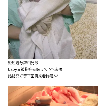
短短幾分鐘相見歡
baby又被抱進去喝ㄋㄟㄋㄟ去囉
姑姑只好等下回再來看妳囉^^