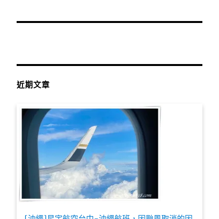
近期文章
[沖繩]星宇航空台中-沖繩航班，因颱風取消的因