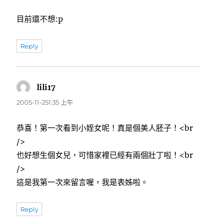
目前還不想:p
Reply
lili17
表
示:
2005-11-251:35 上午
恭喜！第一次看到小姪女呢！真是個美人胚子！<br
/>
也好想生個女兒，可惜家裡已經有兩個壯丁啦！<br
/>
這是我第一次來留言喔，我是表姊啦。
Reply