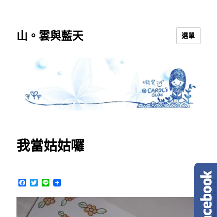
山。雲與藍天
選單
我當姑姑囉
F
T
L
a
w
i
c
i
n
e
t
e
b
t