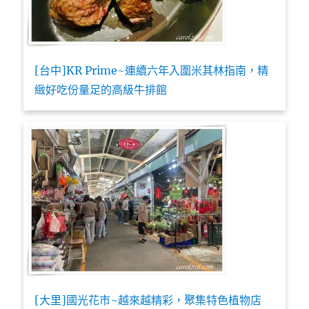
[台中]KR Prime~連續六年入圍米其林指南，精
緻好吃份量足的高級牛排館
[大里]國光花市~越來越精彩，聚集特色植物店