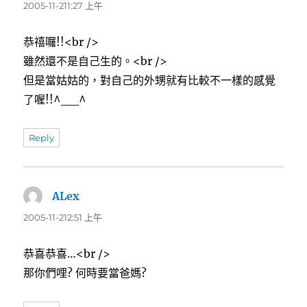
示:
2005-11-211:27 上午
恭禧囉!!<br />
雖然還不是自己生的。<br />
但是當姑姑的，對自己的外甥就有比較不一樣的感覺
了喔!!^__^
Reply
ALex
表
示:
2005-11-212:51 上午
恭喜恭喜…<br />
那你們哩? 何時要當爸媽?