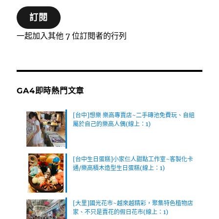
郵
訂閱
件
位
一起加入其他 7 位訂閱者的行列
址
GA4即時熱門文章
[台中]想樂 樂高專賣店~二手磚池免費玩、自組
屬於自己的樂高人偶(線上：1)
[台中生日蛋糕]小家仨人甜點工作室~客製化卡
通/樂高積木造型生日蛋糕(線上：1)
[大里]國光花市~越來越精彩，聚集特色植物店
家、不只是賣花的假日花市(線上：1)