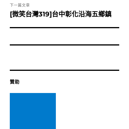
覽
文
下一篇文章
章:
[微笑台灣319]台中彰化沿海五鄉鎮
下
一
篇
文
章:
贊助