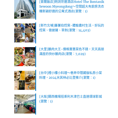
[首爾飯店]明洞世運酒店Hotel The Bontanik
Sewoon Myeongdong～空間超大有廚房洗衣
機新穎舒適的公寓式酒店(瀏覽：1)
[新竹北埔]蕃薯伯焢窯~體驗農村生活，好玩的
焢窯、做披薩、草劍(瀏覽：14,403)
[大里]鵝肉大王~價格實惠菜色不錯，天天高朋
滿座的快炒鵝肉店(瀏覽：7,029)
[台中]裡小樓小料理～巷弄中隱藏版私房小菜
料理，2024米其林必比登推介(瀏覽：1)
[大阪]關西機場搭乘利木津巴士直達環球影城
(瀏覽：1)