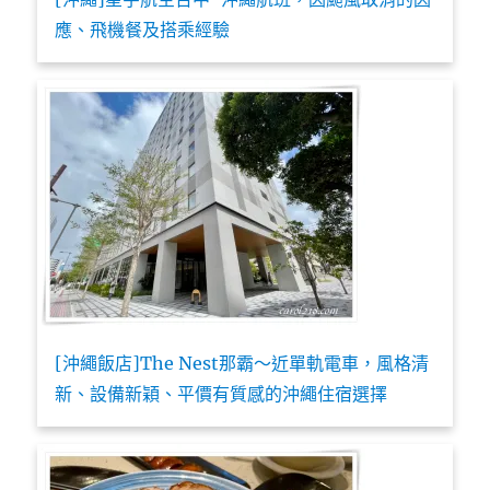
應、飛機餐及搭乘經驗
[沖繩飯店]The Nest那霸～近單軌電車，風格清
新、設備新穎、平價有質感的沖繩住宿選擇