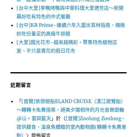
[台中大里]享鴨烤鴨與中華料理大里德芳店～新開
幕好吃有特色的中式餐廳
[台中]KR Prime~連續六年入圍米其林指南，精緻
好吃份量足的高級牛排館
[大里]國光花市~越來越精彩，聚集特色植物店
家、不只是賣花的假日花市
近期留言
「
[首爾]依戀遊船ELAND CRUISE（漢江遊覽船）
～轉轉卡免費搭乘，絕美夕陽相伴的月光音樂遊輪
@山。雲與藍天
」於〈
[首爾]Zoolung Zoolung~
提供餵食、溫泉魚體驗的室內動物園(轉轉卡免費景
點）
〉發佈留言