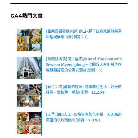
GA4熱門文章
[苗栗景觀餐廳]招和食山~超下飯客家菜無菜單
料理配無敵山景(瀏覽：1)
[首爾飯店]明洞世運酒店Hotel The Bontanik
Sewoon Myeongdong～空間超大有廚房洗衣
機新穎舒適的公寓式酒店(瀏覽：1)
[新竹北埔]蕃薯伯焢窯~體驗農村生活，好玩的
焢窯、做披薩、草劍(瀏覽：14,403)
[大里]鵝肉大王~價格實惠菜色不錯，天天高朋
滿座的快炒鵝肉店(瀏覽：7,029)