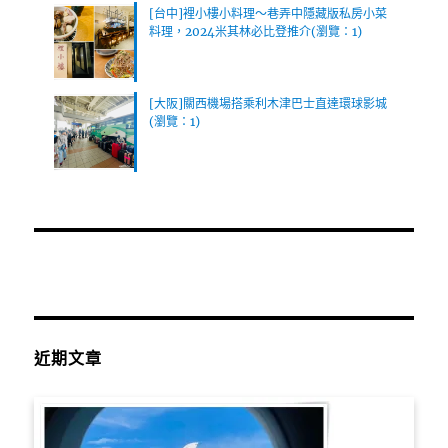
[台中]裡小樓小料理～巷弄中隱藏版私房小菜
料理，2024米其林必比登推介(瀏覽：1)
[大阪]關西機場搭乘利木津巴士直達環球影城
(瀏覽：1)
近期文章