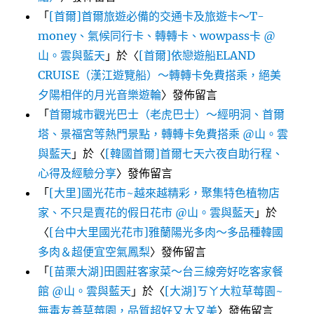
「
[首爾]首爾旅遊必備的交通卡及旅遊卡～T-
money、氣候同行卡、轉轉卡、wowpass卡 @
山。雲與藍天
」於〈
[首爾]依戀遊船ELAND
CRUISE（漢江遊覽船）～轉轉卡免費搭乘，絕美
夕陽相伴的月光音樂遊輪
〉發佈留言
「
首爾城市觀光巴士（老虎巴士）～經明洞、首爾
塔、景福宮等熱門景點，轉轉卡免費搭乘 @山。雲
與藍天
」於〈
[韓國首爾]首爾七天六夜自助行程、
心得及經驗分享
〉發佈留言
「
[大里]國光花市~越來越精彩，聚集特色植物店
家、不只是賣花的假日花市 @山。雲與藍天
」於
〈
[台中大里國光花市]雅蘭陽光多肉～多品種韓國
多肉＆超便宜空氣鳳梨
〉發佈留言
「
[苗栗大湖]田園莊客家菜～台三線旁好吃客家餐
館 @山。雲與藍天
」於〈
[大湖]ㄎㄚ大粒草莓園~
無毒友善草莓園，品質超好又大又美
〉發佈留言