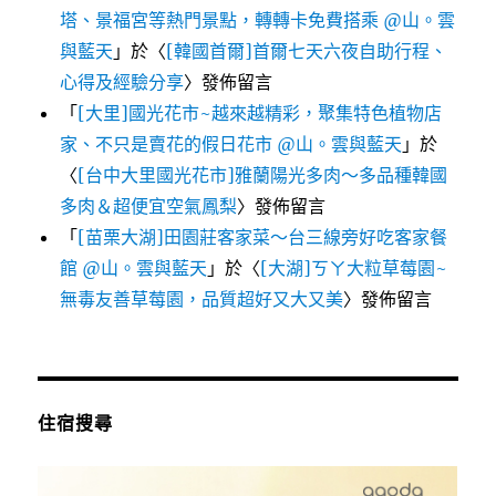
塔、景福宮等熱門景點，轉轉卡免費搭乘 @山。雲
與藍天
」於〈
[韓國首爾]首爾七天六夜自助行程、
心得及經驗分享
〉發佈留言
「
[大里]國光花市~越來越精彩，聚集特色植物店
家、不只是賣花的假日花市 @山。雲與藍天
」於
〈
[台中大里國光花市]雅蘭陽光多肉～多品種韓國
多肉＆超便宜空氣鳳梨
〉發佈留言
「
[苗栗大湖]田園莊客家菜～台三線旁好吃客家餐
館 @山。雲與藍天
」於〈
[大湖]ㄎㄚ大粒草莓園~
無毒友善草莓園，品質超好又大又美
〉發佈留言
住宿搜尋