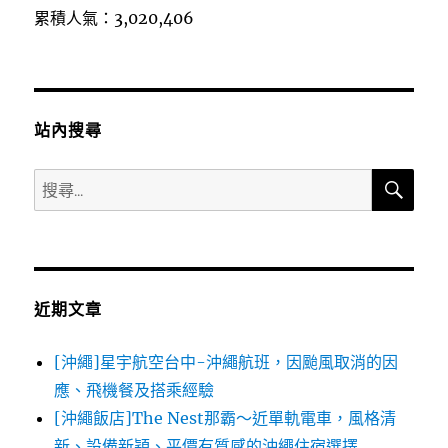
累積人氣：3,020,406
站內搜尋
搜
搜
尋
尋
關
鍵
字:
近期文章
[沖繩]星宇航空台中-沖繩航班，因颱風取消的因
應、飛機餐及搭乘經驗
[沖繩飯店]The Nest那霸～近單軌電車，風格清
新、設備新穎、平價有質感的沖繩住宿選擇