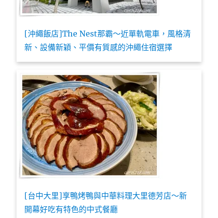
[沖繩飯店]The Nest那霸～近單軌電車，風格清
新、設備新穎、平價有質感的沖繩住宿選擇
[台中大里]享鴨烤鴨與中華料理大里德芳店～新
開幕好吃有特色的中式餐廳