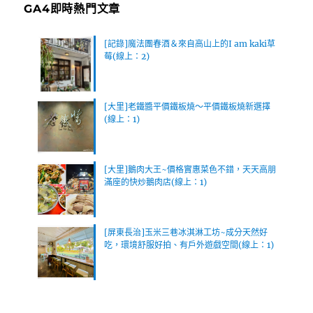
GA4即時熱門文章
[記錄]魔法團春酒＆來自高山上的I am kaki草
莓(線上：2)
[大里]老鐵醬平價鐵板燒～平價鐵板燒新選擇
(線上：1)
[大里]鵝肉大王~價格實惠菜色不錯，天天高朋
滿座的快炒鵝肉店(線上：1)
[屏東長治]玉米三巷冰淇淋工坊~成分天然好
吃，環境舒服好拍、有戶外遊戲空間(線上：1)