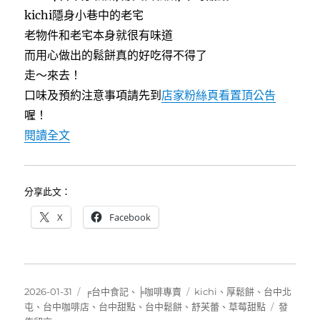
b
t
kichi隱身小巷中的老宅
o
e
o
r
老物件和老宅本身就很有味道
k
而用心做出的鬆餅真的好吃得不得了
走～來去！
口味及預約注意事項請先到
店家粉絲頁看置頂公告
喔！
〈[台中]kichi～老宅中的美味舒芙蕾鬆餅店〉
閱讀全文
分享此文：
X
Facebook
發
分
標
2026-01-31
╒台中食記
、
╞咖啡專賣
kichi
、
厚鬆餅
、
台中北
佈
類
籤
在
屯
、
台中咖啡店
、
台中甜點
、
台中鬆餅
、
舒芙蕾
、
草莓甜點
發