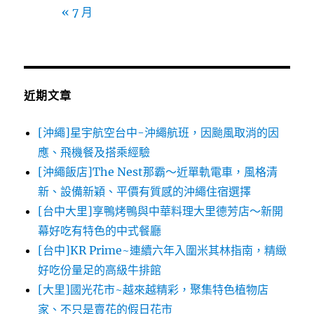
« 7 月
近期文章
[沖繩]星宇航空台中-沖繩航班，因颱風取消的因
應、飛機餐及搭乘經驗
[沖繩飯店]The Nest那霸～近單軌電車，風格清
新、設備新穎、平價有質感的沖繩住宿選擇
[台中大里]享鴨烤鴨與中華料理大里德芳店～新開
幕好吃有特色的中式餐廳
[台中]KR Prime~連續六年入圍米其林指南，精緻
好吃份量足的高級牛排館
[大里]國光花市~越來越精彩，聚集特色植物店
家、不只是賣花的假日花市