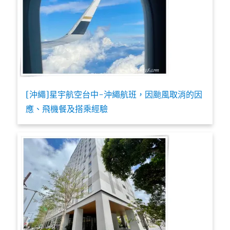
[沖繩]星宇航空台中-沖繩航班，因颱風取消的因
應、飛機餐及搭乘經驗