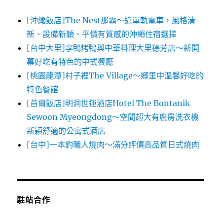
[沖繩飯店]The Nest那霸～近單軌電車，風格清
新、設備新穎、平價有質感的沖繩住宿選擇
[台中大里]享鴨烤鴨與中華料理大里德芳店～新開
幕好吃有特色的中式餐廳
[桃園龍潭]村子裡The Village～鄉里中溫馨好吃的
特色餐館
[首爾飯店]明洞世運酒店Hotel The Bontanik
Sewoon Myeongdong～空間超大有廚房洗衣機
新穎舒適的公寓式酒店
[台中]一本釣職人燒肉～滿分評價高品質日式燒肉
駐站合作