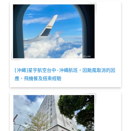
[沖繩]星宇航空台中-沖繩航班，因颱風取消的因
應、飛機餐及搭乘經驗