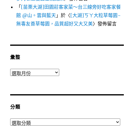
「
[苗栗大湖]田園莊客家菜～台三線旁好吃客家餐
館 @山。雲與藍天
」於〈
[大湖]ㄎㄚ大粒草莓園~
無毒友善草莓園，品質超好又大又美
〉發佈留言
彙整
彙
整
分類
分
類