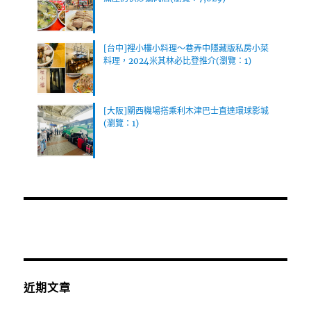
[台中]裡小樓小料理～巷弄中隱藏版私房小菜
料理，2024米其林必比登推介(瀏覽：1)
[大阪]關西機場搭乘利木津巴士直達環球影城
(瀏覽：1)
近期文章