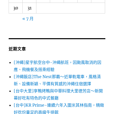
30
31
« 7 月
近期文章
[沖繩]星宇航空台中-沖繩航班，因颱風取消的因
應、飛機餐及搭乘經驗
[沖繩飯店]The Nest那霸～近單軌電車，風格清
新、設備新穎、平價有質感的沖繩住宿選擇
[台中大里]享鴨烤鴨與中華料理大里德芳店～新開
幕好吃有特色的中式餐廳
[台中]KR Prime~連續六年入圍米其林指南，精緻
好吃份量足的高級牛排館