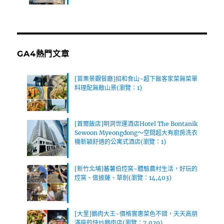
GA4熱門文章
[苗栗景觀餐廳]招和食山~超下飯客家菜無菜單
料理配無敵山景(瀏覽：1)
[首爾飯店]明洞世運酒店Hotel The Bontanik
Sewoon Myeongdong～空間超大有廚房洗衣
機新穎舒適的公寓式酒店(瀏覽：1)
[新竹北埔]蕃薯伯焢窯~體驗農村生活，好玩的
焢窯、做披薩、草劍(瀏覽：14,403)
[大里]鵝肉大王~價格實惠菜色不錯，天天高朋
滿座的快炒鵝肉店(瀏覽：7,029)