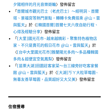
夕陽相伴的月光音樂遊輪
〉發佈留言
「
首爾城市觀光巴士（老虎巴士）～經明洞、首爾
塔、景福宮等熱門景點，轉轉卡免費搭乘 @山。雲
與藍天
」於〈
[韓國首爾]首爾七天六夜自助行程、
心得及經驗分享
〉發佈留言
「
[大里]國光花市~越來越精彩，聚集特色植物店
家、不只是賣花的假日花市 @山。雲與藍天
」於
〈
[台中大里國光花市]雅蘭陽光多肉～多品種韓國
多肉＆超便宜空氣鳳梨
〉發佈留言
「
[苗栗大湖]田園莊客家菜～台三線旁好吃客家餐
館 @山。雲與藍天
」於〈
[大湖]ㄎㄚ大粒草莓園~
無毒友善草莓園，品質超好又大又美
〉發佈留言
住宿搜尋