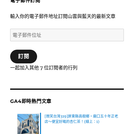
電子郵件訂閱
輸入你的電子郵件地址訂閱山雲與藍天的最新文章
電
子
郵
訂閱
件
位
一起加入其他 7 位訂閱者的行列
址
GA4即時熱門文章
[微笑台灣319]屏東縣高樹鄉。廟口五十年正老
店～便宜好喝的杏仁茶！(線上：1)