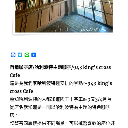
F
T
L
a
w
i
c
i
n
首爾咖啡店/哈利波特主題咖啡/943 king’s cross
e
t
e
b
t
Cafe
o
e
o
r
這是為我們家
哈利波特
迷安排的景點～
943 king’s
k
cross Cafe
熟知哈利波特的人都知道國王十字車站9又3/4月台
從店名就知道是一間以哈利波特為主題的特色咖啡
店。
整整有四層樓提供不同場景，可以挑選喜歡的座位好