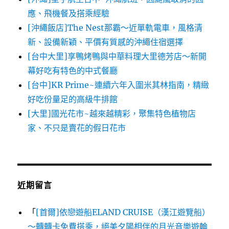
應、飛機餐及搭乘經驗
[沖繩飯店]The Nest那霸～近單軌電車，風格清
新、設備新穎、平價有質感的沖繩住宿選擇
[台中大里]享鴨烤鴨與中華料理大里德芳店～新開
幕好吃有特色的中式餐廳
[台中]KR Prime~連續六年入圍米其林指南，精緻
好吃份量足的高級牛排館
[大里]國光花市~越來越精彩，聚集特色植物店
家、不只是賣花的假日花市
近期留言
「
[首爾]依戀遊船ELAND CRUISE（漢江遊覽船）
～轉轉卡免費搭乘，絕美夕陽相伴的月光音樂遊輪