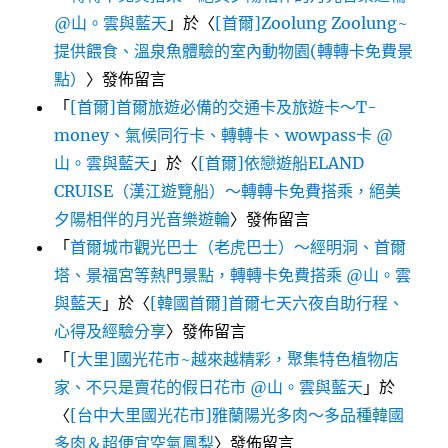
@山。雲與藍天
」於〈
[首爾]Zoolung Zoolung~
提供餵食、溫泉魚體驗的室內動物園(轉轉卡免費景
點）
〉發佈留言
「
[首爾]首爾旅遊必備的交通卡及旅遊卡～T-
money、氣候同行卡、轉轉卡、wowpass卡 @
山。雲與藍天
」於〈
[首爾]依戀遊船ELAND
CRUISE（漢江遊覽船）～轉轉卡免費搭乘，絕美
夕陽相伴的月光音樂遊輪
〉發佈留言
「
首爾城市觀光巴士（老虎巴士）～經明洞、首爾
塔、景福宮等熱門景點，轉轉卡免費搭乘 @山。雲
與藍天
」於〈
[韓國首爾]首爾七天六夜自助行程、
心得及經驗分享
〉發佈留言
「
[大里]國光花市~越來越精彩，聚集特色植物店
家、不只是賣花的假日花市 @山。雲與藍天
」於
〈
[台中大里國光花市]雅蘭陽光多肉～多品種韓國
多肉＆超便宜空氣鳳梨
〉發佈留言