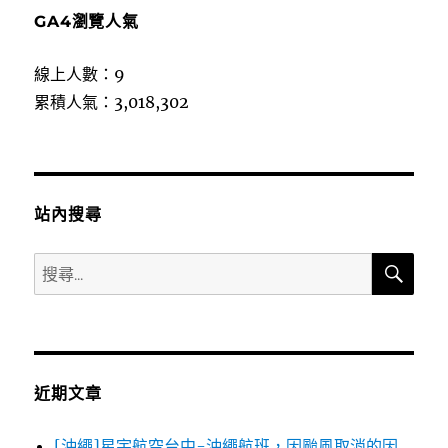
GA4瀏覽人氣
線上人數：9
累積人氣：3,018,302
站內搜尋
搜
搜
尋
尋
關
鍵
字:
近期文章
[沖繩]星宇航空台中-沖繩航班，因颱風取消的因