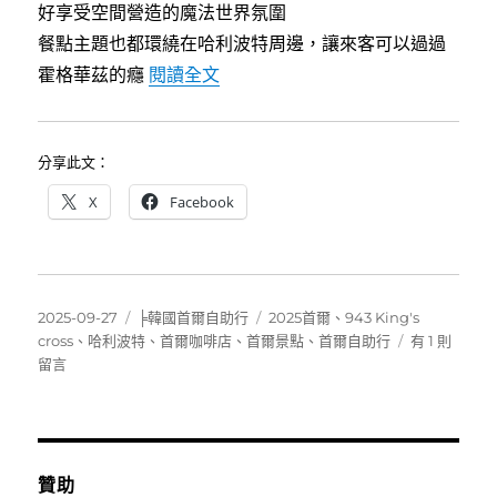
好享受空間營造的魔法世界氛圍
餐點主題也都環繞在哈利波特周邊，讓來客可以過過
〈[首爾弘大]943 king’s cro
霍格華茲的癮
閱讀全文
分享此文：
X
Facebook
發
分
標
2025-09-27
╞韓國首爾自助行
2025首爾
、
943 King's
佈
類
籤
在
cross
、
哈利波特
、
首爾咖啡店
、
首爾景點
、
首爾自助行
有 1 則
日
〈[首
留言
期:
爾
弘
大]943
king’s
cross
贊助