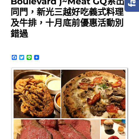
Boulevard )~Meat GQ系出
同門，新光三越好吃義式料理
及牛排，十月底前優惠活動別
錯過
F
T
L
a
w
i
c
i
n
e
t
e
b
t
o
e
o
r
k