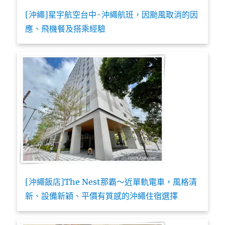
[沖繩]星宇航空台中-沖繩航班，因颱風取消的因
應、飛機餐及搭乘經驗
[沖繩飯店]The Nest那霸～近單軌電車，風格清
新、設備新穎、平價有質感的沖繩住宿選擇