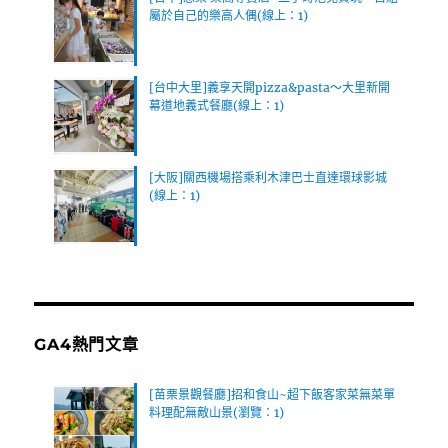
屬於自己的樂高人偶(線上：1)
[台中大里]義享天開pizza&pasta～大里新開
幕道地義式餐廳(線上：1)
[大阪]關西機場搭乘利木津巴士直達環球影城
(線上：1)
GA4熱門文章
[苗栗景觀餐廳]招和食山~超下飯客家菜無菜單
料理配無敵山景(瀏覽：1)