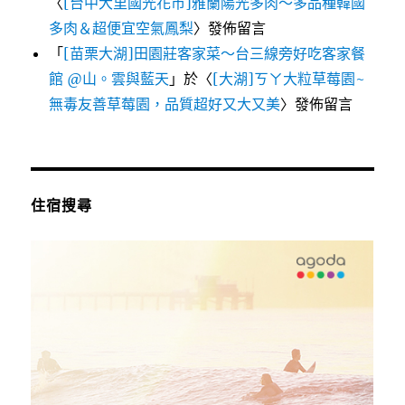
〈
[台中大里國光花市]雅蘭陽光多肉～多品種韓國
多肉＆超便宜空氣鳳梨
〉發佈留言
「
[苗栗大湖]田園莊客家菜～台三線旁好吃客家餐
館 @山。雲與藍天
」於〈
[大湖]ㄎㄚ大粒草莓園~
無毒友善草莓園，品質超好又大又美
〉發佈留言
住宿搜尋