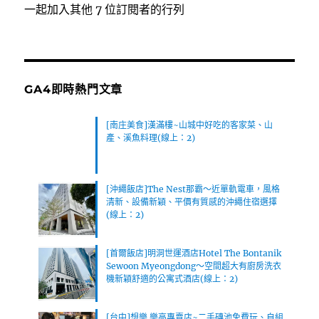
位
一起加入其他 7 位訂閱者的行列
址
GA4即時熱門文章
[南庄美食]漢滿樓~山城中好吃的客家菜、山
產、溪魚料理(線上：2)
[沖繩飯店]The Nest那霸～近單軌電車，風格
清新、設備新穎、平價有質感的沖繩住宿選擇
(線上：2)
[首爾飯店]明洞世運酒店Hotel The Bontanik
Sewoon Myeongdong～空間超大有廚房洗衣
機新穎舒適的公寓式酒店(線上：2)
[台中]想樂 樂高專賣店~二手磚池免費玩、自組