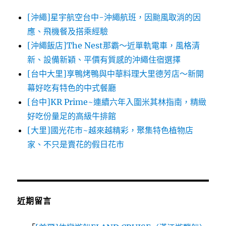
[沖繩]星宇航空台中-沖繩航班，因颱風取消的因
應、飛機餐及搭乘經驗
[沖繩飯店]The Nest那霸～近單軌電車，風格清
新、設備新穎、平價有質感的沖繩住宿選擇
[台中大里]享鴨烤鴨與中華料理大里德芳店～新開
幕好吃有特色的中式餐廳
[台中]KR Prime~連續六年入圍米其林指南，精緻
好吃份量足的高級牛排館
[大里]國光花市~越來越精彩，聚集特色植物店
家、不只是賣花的假日花市
近期留言