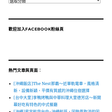
分
類
歡迎加入FACEBOOK粉絲頁
熱門文章與頁面︰
[沖繩飯店]The Nest那霸～近單軌電車，風格清
新、設備新穎、平價有質感的沖繩住宿選擇
[台中大里]享鴨烤鴨與中華料理大里德芳店～新開
幕好吃有特色的中式餐廳
[沖繩]星宇航空台中-沖繩航班，因颱風取消的因