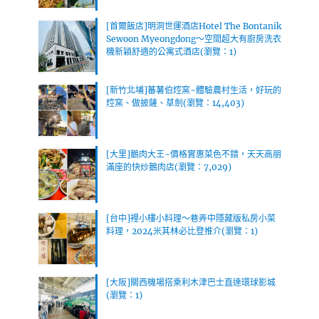
[首爾飯店]明洞世運酒店Hotel The Bontanik
Sewoon Myeongdong～空間超大有廚房洗衣
機新穎舒適的公寓式酒店(瀏覽：1)
[新竹北埔]蕃薯伯焢窯~體驗農村生活，好玩的
焢窯、做披薩、草劍(瀏覽：14,403)
[大里]鵝肉大王~價格實惠菜色不錯，天天高朋
滿座的快炒鵝肉店(瀏覽：7,029)
[台中]裡小樓小料理～巷弄中隱藏版私房小菜
料理，2024米其林必比登推介(瀏覽：1)
[大阪]關西機場搭乘利木津巴士直達環球影城
(瀏覽：1)