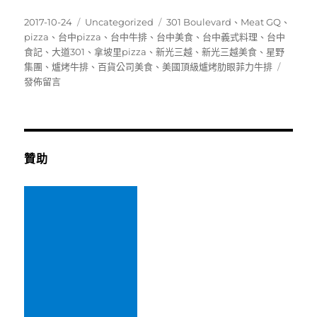
發
分
標
2017-10-24
Uncategorized
301 Boulevard
、
Meat GQ
、
佈
類
籤
pizza
、
台中pizza
、
台中牛排
、
台中美食
、
台中義式料理
、
台中
日
食記
、
大道301
、
拿坡里pizza
、
新光三越
、
新光三越美食
、
星野
期:
在
集團
、
爐烤牛排
、
百貨公司美食
、
美國頂級爐烤肋眼菲力牛排
〈[台
發佈留言
中]
大
道
301(30
Boulev
贊助
)~Meat
GQ
系
出
同
門，
新
光
三
越