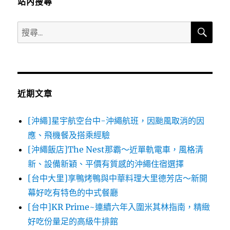
站內搜尋
搜
搜
尋
尋
關
鍵
字:
近期文章
[沖繩]星宇航空台中-沖繩航班，因颱風取消的因
應、飛機餐及搭乘經驗
[沖繩飯店]The Nest那霸～近單軌電車，風格清
新、設備新穎、平價有質感的沖繩住宿選擇
[台中大里]享鴨烤鴨與中華料理大里德芳店～新開
幕好吃有特色的中式餐廳
[台中]KR Prime~連續六年入圍米其林指南，精緻
好吃份量足的高級牛排館