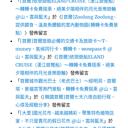
「
[首爾]依戀遊船ELAND CRUISE（漢江遊覽船）
～轉轉卡免費搭乘，絕美夕陽相伴的月光音樂遊輪
@山。雲與藍天
」於〈
[首爾]Zoolung Zoolung~
提供餵食、溫泉魚體驗的室內動物園(轉轉卡免費景
點）
〉發佈留言
「
[首爾]首爾旅遊必備的交通卡及旅遊卡～T-
money、氣候同行卡、轉轉卡、wowpass卡 @
山。雲與藍天
」於〈
[首爾]依戀遊船ELAND
CRUISE（漢江遊覽船）～轉轉卡免費搭乘，絕美
夕陽相伴的月光音樂遊輪
〉發佈留言
「
首爾城市觀光巴士（老虎巴士）～經明洞、首爾
塔、景福宮等熱門景點，轉轉卡免費搭乘 @山。雲
與藍天
」於〈
[韓國首爾]首爾七天六夜自助行程、
心得及經驗分享
〉發佈留言
「
[大里]國光花市~越來越精彩，聚集特色植物店
家、不只是賣花的假日花市 @山。雲與藍天
」於