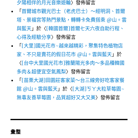
夕陽相伴的月光音樂遊輪
〉發佈留言
「
首爾城市觀光巴士（老虎巴士）～經明洞、首爾
塔、景福宮等熱門景點，轉轉卡免費搭乘 @山。雲
與藍天
」於〈
[韓國首爾]首爾七天六夜自助行程、
心得及經驗分享
〉發佈留言
「
[大里]國光花市~越來越精彩，聚集特色植物店
家、不只是賣花的假日花市 @山。雲與藍天
」於
〈
[台中大里國光花市]雅蘭陽光多肉～多品種韓國
多肉＆超便宜空氣鳳梨
〉發佈留言
「
[苗栗大湖]田園莊客家菜～台三線旁好吃客家餐
館 @山。雲與藍天
」於〈
[大湖]ㄎㄚ大粒草莓園~
無毒友善草莓園，品質超好又大又美
〉發佈留言
彙整