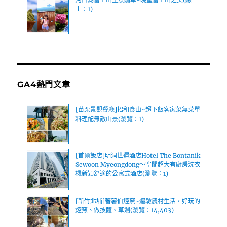
上：1)
GA4熱門文章
[苗栗景觀餐廳]招和食山~超下飯客家菜無菜單
料理配無敵山景(瀏覽：1)
[首爾飯店]明洞世運酒店Hotel The Bontanik
Sewoon Myeongdong～空間超大有廚房洗衣
機新穎舒適的公寓式酒店(瀏覽：1)
[新竹北埔]蕃薯伯焢窯~體驗農村生活，好玩的
焢窯、做披薩、草劍(瀏覽：14,403)