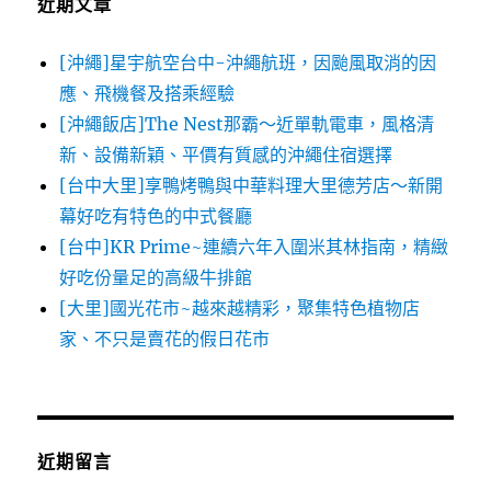
近期文章
[沖繩]星宇航空台中-沖繩航班，因颱風取消的因
應、飛機餐及搭乘經驗
[沖繩飯店]The Nest那霸～近單軌電車，風格清
新、設備新穎、平價有質感的沖繩住宿選擇
[台中大里]享鴨烤鴨與中華料理大里德芳店～新開
幕好吃有特色的中式餐廳
[台中]KR Prime~連續六年入圍米其林指南，精緻
好吃份量足的高級牛排館
[大里]國光花市~越來越精彩，聚集特色植物店
家、不只是賣花的假日花市
近期留言