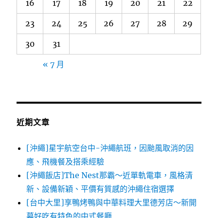
16
17
18
19
20
21
22
23
24
25
26
27
28
29
30
31
« 7 月
近期文章
[沖繩]星宇航空台中-沖繩航班，因颱風取消的因
應、飛機餐及搭乘經驗
[沖繩飯店]The Nest那霸～近單軌電車，風格清
新、設備新穎、平價有質感的沖繩住宿選擇
[台中大里]享鴨烤鴨與中華料理大里德芳店～新開
幕好吃有特色的中式餐廳