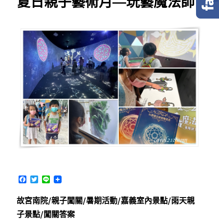
夏日親子藝術月—玩藝魔法師
F
T
L
a
w
i
c
i
n
故宮南院/親子闖關/暑期活動/嘉義室內景點/雨天親
e
t
e
b
t
子景點/闖關答案
o
e