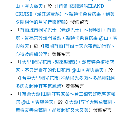
山。雲與藍天
」於〈
[首爾]依戀遊船ELAND
CRUISE（漢江遊覽船）～轉轉卡免費搭乘，絕美
夕陽相伴的月光音樂遊輪
〉發佈留言
「
首爾城市觀光巴士（老虎巴士）～經明洞、首爾
塔、景福宮等熱門景點，轉轉卡免費搭乘 @山。雲
與藍天
」於〈
[韓國首爾]首爾七天六夜自助行程、
心得及經驗分享
〉發佈留言
「
[大里]國光花市~越來越精彩，聚集特色植物店
家、不只是賣花的假日花市 @山。雲與藍天
」於
〈
[台中大里國光花市]雅蘭陽光多肉～多品種韓國
多肉＆超便宜空氣鳳梨
〉發佈留言
「
[苗栗大湖]田園莊客家菜～台三線旁好吃客家餐
館 @山。雲與藍天
」於〈
[大湖]ㄎㄚ大粒草莓園~
無毒友善草莓園，品質超好又大又美
〉發佈留言