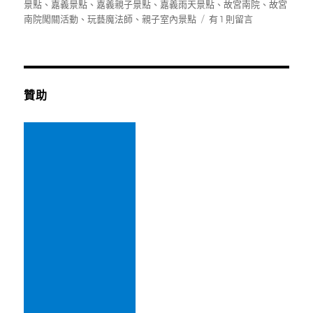
佈
類
籤
景點
、
嘉義景點
、
嘉義親子景點
、
嘉義雨天景點
、
故宮南院
、
故宮
日
在
南院闖關活動
、
玩藝魔法師
、
親子室內景點
有 1 則留言
期:
〈[嘉
義]
故
宮
南
贊助
院
親
子
遊
～
2022
夏
日
親
子
藝
術
月
—
玩