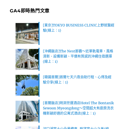
GA4即時熱門文章
[東京]TOKYO BUSINESS CLINIC上野就醫經
驗(線上：1)
[沖繩飯店]The Nest那霸～近單軌電車，風格
清新、設備新穎、平價有質感的沖繩住宿選擇
(線上：1)
[韓國首爾]首爾七天六夜自助行程、心得及經
驗分享(線上：1)
[首爾飯店]明洞世運酒店Hotel The Bontanik
Sewoon Myeongdong～空間超大有廚房洗衣
機新穎舒適的公寓式酒店(線上：1)
河口湖富士山全景纜車-眺望富士山之美(線