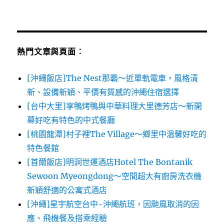
熱門文章與頁面︰
[沖繩飯店]The Nest那霸～近單軌電車，風格清
新、設備新穎、平價有質感的沖繩住宿選擇
[台中大里]享鴨烤鴨與中華料理大里德芳店～新開
幕好吃有特色的中式餐廳
[桃園龍潭]村子裡The Village～鄉里中溫馨好吃的
特色餐館
[首爾飯店]明洞世運酒店Hotel The Bontanik
Sewoon Myeongdong～空間超大有廚房洗衣機
新穎舒適的公寓式酒店
[沖繩]星宇航空台中-沖繩航班，因颱風取消的因
應、飛機餐及搭乘經驗