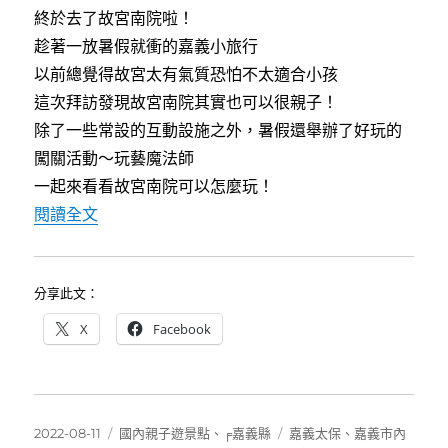
o
r
終於去了故宮南院啦！
k
趁著一放暑假就衝的嘉義小旅行
以前總覺得故宮太有氣質恐怕不太適合小孩
這次拜訪發現故宮南院其實也可以很親子！
除了一些常設的互動設施之外，暑假還舉辦了好玩的
闖關活動～玩藝魔法師
一起來看看故宮南院可以怎麼玩！
〈[嘉義]故宮南院親子遊～2022夏日親子藝術
閱讀全文
分享此文：
X
Facebook
發
分
標
2022-08-11
國內親子遊景點
、
╒嘉義縣
嘉義太保
、
嘉義市內