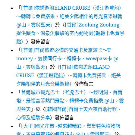
「
[首爾]依戀遊船ELAND CRUISE（漢江遊覽船）
～轉轉卡免費搭乘，絕美夕陽相伴的月光音樂遊輪
@山。雲與藍天
」於〈
[首爾]Zoolung Zoolung~
提供餵食、溫泉魚體驗的室內動物園(轉轉卡免費景
點）
〉發佈留言
「
[首爾]首爾旅遊必備的交通卡及旅遊卡～T-
money、氣候同行卡、轉轉卡、wowpass卡 @
山。雲與藍天
」於〈
[首爾]依戀遊船ELAND
CRUISE（漢江遊覽船）～轉轉卡免費搭乘，絕美
夕陽相伴的月光音樂遊輪
〉發佈留言
「
首爾城市觀光巴士（老虎巴士）～經明洞、首爾
塔、景福宮等熱門景點，轉轉卡免費搭乘 @山。雲
與藍天
」於〈
[韓國首爾]首爾七天六夜自助行程、
心得及經驗分享
〉發佈留言
「
[大里]國光花市~越來越精彩，聚集特色植物店
家、不只是賣花的假日花市 @山。雲與藍天
」於