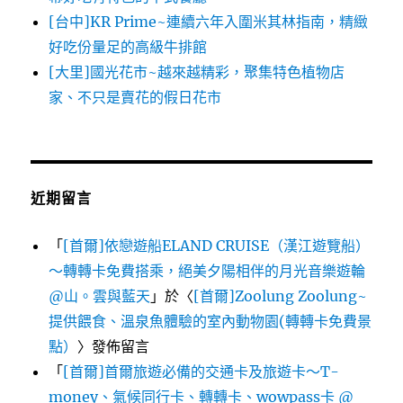
[台中]KR Prime~連續六年入圍米其林指南，精緻
好吃份量足的高級牛排館
[大里]國光花市~越來越精彩，聚集特色植物店
家、不只是賣花的假日花市
近期留言
「
[首爾]依戀遊船ELAND CRUISE（漢江遊覽船）
～轉轉卡免費搭乘，絕美夕陽相伴的月光音樂遊輪
@山。雲與藍天
」於〈
[首爾]Zoolung Zoolung~
提供餵食、溫泉魚體驗的室內動物園(轉轉卡免費景
點）
〉發佈留言
「
[首爾]首爾旅遊必備的交通卡及旅遊卡～T-
money、氣候同行卡、轉轉卡、wowpass卡 @