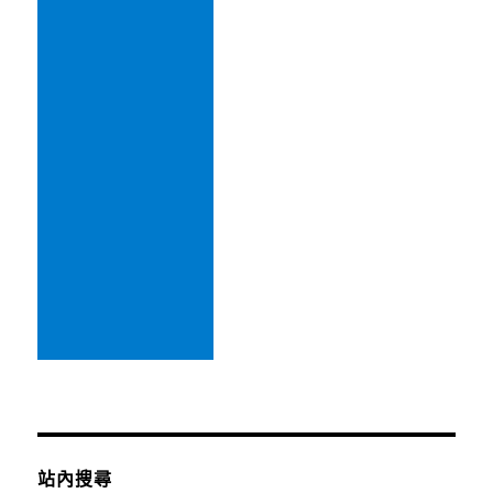
藝
魔
法
師〉
中
站內搜尋