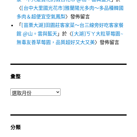
〈
[台中大里國光花市]雅蘭陽光多肉～多品種韓國
多肉＆超便宜空氣鳳梨
〉發佈留言
「
[苗栗大湖]田園莊客家菜～台三線旁好吃客家餐
館 @山。雲與藍天
」於〈
[大湖]ㄎㄚ大粒草莓園~
無毒友善草莓園，品質超好又大又美
〉發佈留言
彙整
彙
整
分類