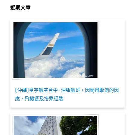
近期文章
[沖繩]星宇航空台中-沖繩航班，因颱風取消的因
應、飛機餐及搭乘經驗