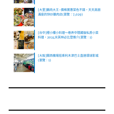
[大里]鵝肉大王~價格實惠菜色不錯，天天高朋
滿座的快炒鵝肉店(瀏覽：7,029)
[台中]裡小樓小料理～巷弄中隱藏版私房小菜
料理，2024米其林必比登推介(瀏覽：1)
[大阪]關西機場搭乘利木津巴士直達環球影城
(瀏覽：1)