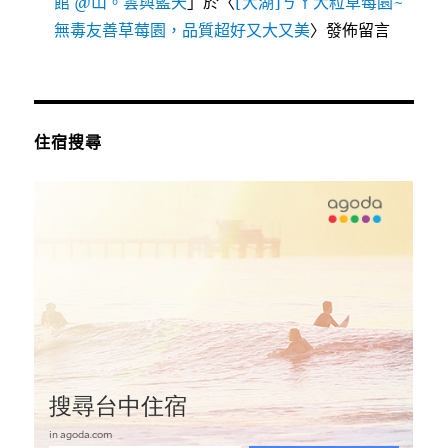
館 @山。雲與藍天
」於〈
[大湖]ㄎㄚ大粒草莓園~
無毒友善草莓園，品質超好又大又美
〉發佈留言
住宿搜尋