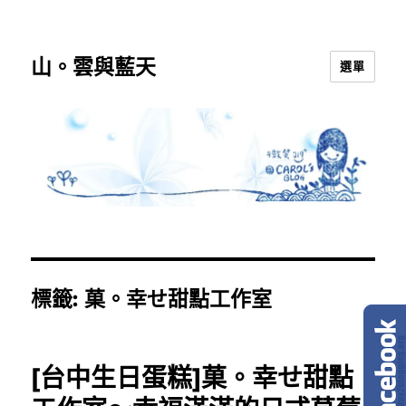
山。雲與藍天
選單
標籤:
菓。幸せ甜點工作室
[台中生日蛋糕]菓。幸せ甜點