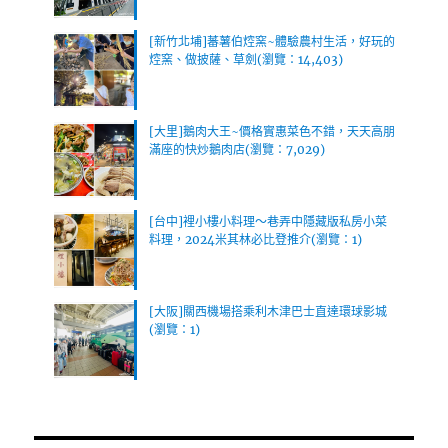
[新竹北埔]蕃薯伯焢窯~體驗農村生活，好玩的
焢窯、做披薩、草劍(瀏覽：14,403)
[大里]鵝肉大王~價格實惠菜色不錯，天天高朋
滿座的快炒鵝肉店(瀏覽：7,029)
[台中]裡小樓小料理～巷弄中隱藏版私房小菜
料理，2024米其林必比登推介(瀏覽：1)
[大阪]關西機場搭乘利木津巴士直達環球影城
(瀏覽：1)