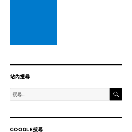
法
式
甜
點
塔
派〉
中
站內搜尋
搜
搜
尋
尋
關
鍵
字:
GOOGLE搜尋