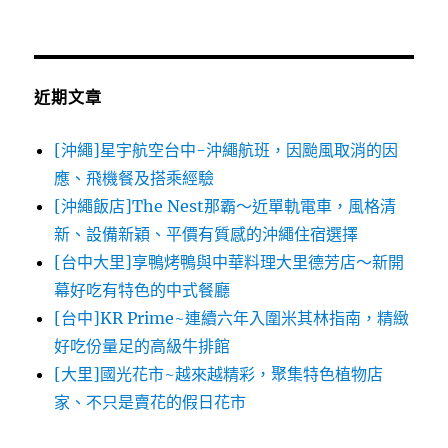
關
鍵
字:
近期文章
[沖繩]星宇航空台中-沖繩航班，因颱風取消的因
應、飛機餐及搭乘經驗
[沖繩飯店]The Nest那霸～近單軌電車，風格清
新、設備新穎、平價有質感的沖繩住宿選擇
[台中大里]享鴨烤鴨與中華料理大里德芳店～新開
幕好吃有特色的中式餐廳
[台中]KR Prime~連續六年入圍米其林指南，精緻
好吃份量足的高級牛排館
[大里]國光花市~越來越精彩，聚集特色植物店
家、不只是賣花的假日花市