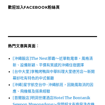
歡迎加入FACEBOOK粉絲頁
熱門文章與頁面︰
[沖繩飯店]The Nest那霸～近單軌電車，風格清
新、設備新穎、平價有質感的沖繩住宿選擇
[台中大里]享鴨烤鴨與中華料理大里德芳店～新開
幕好吃有特色的中式餐廳
[沖繩]星宇航空台中-沖繩航班，因颱風取消的因
應、飛機餐及搭乘經驗
[首爾飯店]明洞世運酒店Hotel The Bontanik
Sewoon Myeongdong～空間超大有廚房洗衣機