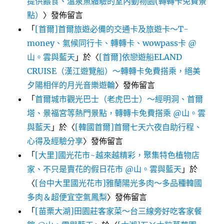
提供餵食、溫泉魚體驗的室內動物園(轉轉卡免費景
點）
〉發佈留言
「
[首爾]首爾旅遊必備的交通卡及旅遊卡～T-
money、氣候同行卡、轉轉卡、wowpass卡 @
山。雲與藍天
」於〈
[首爾]依戀遊船ELAND
CRUISE（漢江遊覽船）～轉轉卡免費搭乘，絕美
夕陽相伴的月光音樂遊輪
〉發佈留言
「
首爾城市觀光巴士（老虎巴士）～經明洞、首爾
塔、景福宮等熱門景點，轉轉卡免費搭乘 @山。雲
與藍天
」於〈
[韓國首爾]首爾七天六夜自助行程、
心得及經驗分享
〉發佈留言
「
[大里]國光花市~越來越精彩，聚集特色植物店
家、不只是賣花的假日花市 @山。雲與藍天
」於
〈
[台中大里國光花市]雅蘭陽光多肉～多品種韓國
多肉＆超便宜空氣鳳梨
〉發佈留言
「
[苗栗大湖]田園莊客家菜～台三線旁好吃客家餐