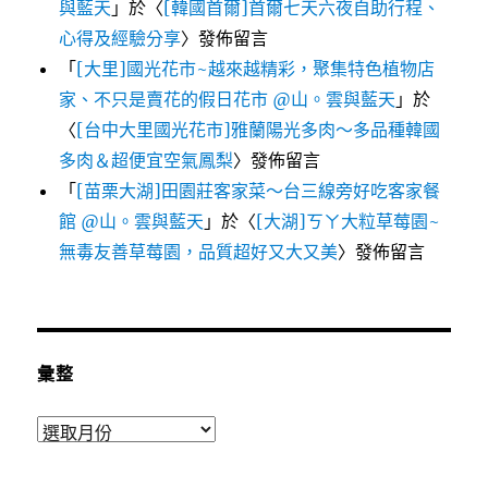
與藍天
」於〈
[韓國首爾]首爾七天六夜自助行程、
心得及經驗分享
〉發佈留言
「
[大里]國光花市~越來越精彩，聚集特色植物店
家、不只是賣花的假日花市 @山。雲與藍天
」於
〈
[台中大里國光花市]雅蘭陽光多肉～多品種韓國
多肉＆超便宜空氣鳳梨
〉發佈留言
「
[苗栗大湖]田園莊客家菜～台三線旁好吃客家餐
館 @山。雲與藍天
」於〈
[大湖]ㄎㄚ大粒草莓園~
無毒友善草莓園，品質超好又大又美
〉發佈留言
彙整
彙
整