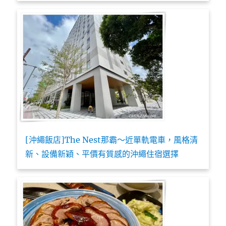
[沖繩飯店]The Nest那霸～近單軌電車，風格清
新、設備新穎、平價有質感的沖繩住宿選擇