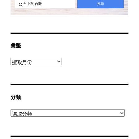
彙整
彙
整
分類
分
類