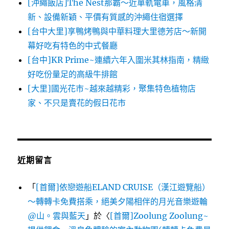
[沖繩飯店]The Nest那霸～近單軌電車，風格清
新、設備新穎、平價有質感的沖繩住宿選擇
[台中大里]享鴨烤鴨與中華料理大里德芳店～新開
幕好吃有特色的中式餐廳
[台中]KR Prime~連續六年入圍米其林指南，精緻
好吃份量足的高級牛排館
[大里]國光花市~越來越精彩，聚集特色植物店
家、不只是賣花的假日花市
近期留言
「
[首爾]依戀遊船ELAND CRUISE（漢江遊覽船）
～轉轉卡免費搭乘，絕美夕陽相伴的月光音樂遊輪
@山。雲與藍天
」於〈
[首爾]Zoolung Zoolung~