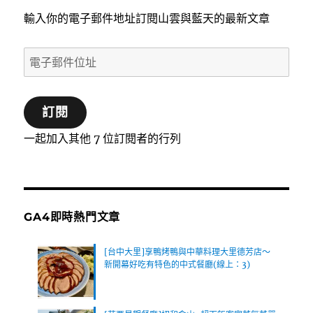
輸入你的電子郵件地址訂閱山雲與藍天的最新文章
電
子
郵
訂閱
件
位
一起加入其他 7 位訂閱者的行列
址
GA4即時熱門文章
[台中大里]享鴨烤鴨與中華料理大里德芳店～
新開幕好吃有特色的中式餐廳(線上：3)