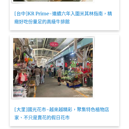
[台中]KR Prime~連續六年入圍米其林指南，精
緻好吃份量足的高級牛排館
[大里]國光花市~越來越精彩，聚集特色植物店
家、不只是賣花的假日花市