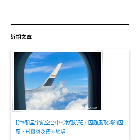
近期文章
[沖繩]星宇航空台中-沖繩航班，因颱風取消的因
應、飛機餐及搭乘經驗