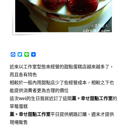
F
T
L
a
w
i
c
i
n
近來以工作室型態來經營的甜點蛋糕店越來越多了，
e
t
e
b
t
而且各有特色
o
e
o
r
相較於一般內用甜點店少了些經營成本，相較之下也
k
能提供消費者更為合理的價位
這次wei的生日我就近訂了這間
菓。幸せ甜點工作室
的
草莓蛋糕
菓。幸せ甜點工作室
平日提供網路訂購，週末才提供
現場販售