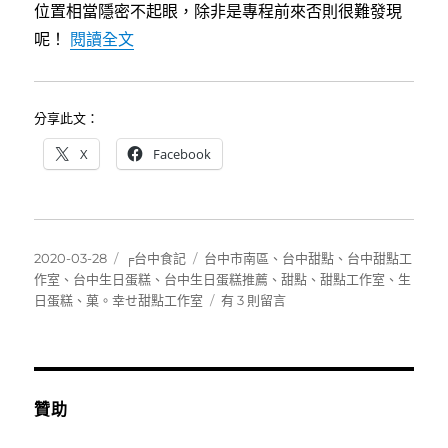
位置相當隱密不起眼，除非是專程前來否則很難發現
〈[台中生日蛋糕]菓。幸せ甜點工作室～幸
呢！
閱讀全文
分享此文：
X
Facebook
發
分
標
2020-03-28
╒台中食記
台中市南區
、
台中甜點
、
台中甜點工
佈
類
籤
作室
、
台中生日蛋糕
、
台中生日蛋糕推薦
、
甜點
、
甜點工作室
、
生
日
在
日蛋糕
、
菓。幸せ甜點工作室
有 3 則留言
期:
〈[台
中
生
日
蛋
贊助
糕]
菓。