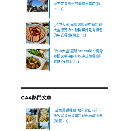
復古文青風格的優質便當店(線
上：1)
[台中大里]享鴨烤鴨與中華料理
大里德芳店～新開幕好吃有特色
的中式餐廳(線上：1)
[台中大里]嵐玥rantsuki～隱身
鄉間民宅中的好吃中式簡餐/港
式點心(線上：1)
GA4熱門文章
[苗栗景觀餐廳]招和食山~超下
飯客家菜無菜單料理配無敵山景
(瀏覽：1)