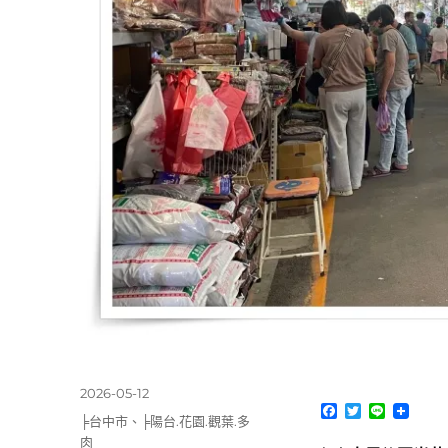
發
2026-05-12
F
T
L
佈
分
╞台中市
、
╞陽台.花園.觀葉.多
a
w
i
日
類
c
i
n
肉