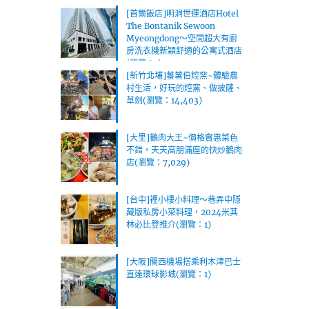
[首爾飯店]明洞世運酒店Hotel
The Bontanik Sewoon
Myeongdong～空間超大有廚
房洗衣機新穎舒適的公寓式酒店
(瀏覽：1)
[新竹北埔]蕃薯伯焢窯~體驗農
村生活，好玩的焢窯、做披薩、
草劍(瀏覽：14,403)
[大里]鵝肉大王~價格實惠菜色
不錯，天天高朋滿座的快炒鵝肉
店(瀏覽：7,029)
[台中]裡小樓小料理～巷弄中隱
藏版私房小菜料理，2024米其
林必比登推介(瀏覽：1)
[大阪]關西機場搭乘利木津巴士
直達環球影城(瀏覽：1)