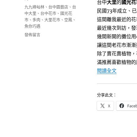
台中
大里
的
國光花
期:
e
t
e
標
九九峰屾林
、
台中園藝店
、
台
b
t
民國73年成立、
o
e
籤
中大里
、
台中花市
、
國光花
o
r
這間離我最近的花
市
、
多肉
、
大里花市
、
空鳳
、
k
魚你巧遇
最近幾次到訪，發
在
發佈留言
幾間新開的攤位用
〈[大
讓這間老花市漸漸
里]
除了賣花賣植物，
國
光
滿推薦喜歡植物的
花
〈[大里
閱讀全文
市
~
越
來
分享此文：
越
精
X
Face
彩，
聚
集
特
色