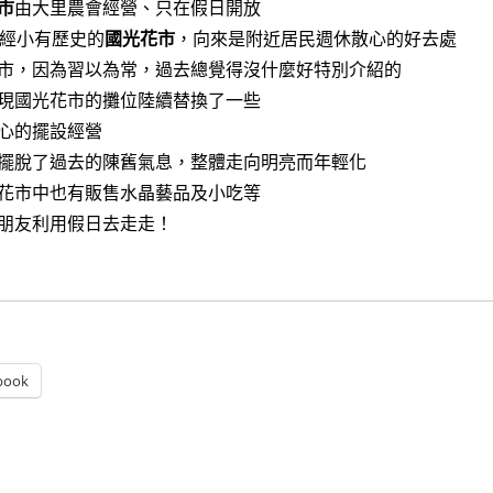
市
由大里農會經營、只在假日開放
已經小有歷史的
國光花市
，向來是附近居民週休散心的好去處
市，因為習以為常，過去總覺得沒什麼好特別介紹的
現國光花市的攤位陸續替換了一些
心的擺設經營
擺脫了過去的陳舊氣息，整體走向明亮而年輕化
花市中也有販售水晶藝品及小吃等
朋友利用假日去走走！
]國光花市~越來越精彩，聚集特色植物店家、不只是賣花的假日
book