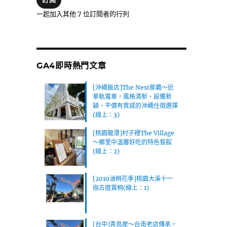
位
一起加入其他 7 位訂閱者的行列
址
GA4即時熱門文章
[沖繩飯店]The Nest那霸～近
單軌電車，風格清新、設備新
穎、平價有質感的沖繩住宿選擇
(線上：3)
[桃園龍潭]村子裡The Village
～鄉里中溫馨好吃的特色餐館
(線上：2)
[2010油桐花季]桃園大溪十一
指古道賞桐(線上：1)
[台中]青鳥屋～台南老店傳承，