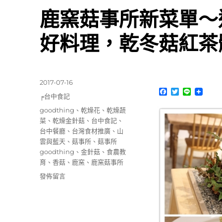
鹿窯菇事所新菜單～
好料理，乾冬菇紅茶
發
2017-07-16
F
T
L
佈
分
╒台中食記
a
w
i
日
類
c
i
n
標
goodthing
、
乾燥花
、
乾燥蔬
期:
e
t
e
籤
菜
、
乾燥金針菇
、
台中食記
、
b
t
o
e
台中餐廳
、
台灣食材推廣
、
山
o
r
雲與藍天
、
菇事所
、
菇事所
k
goodthing
、
金針菇
、
食農教
育
、
香菇
、
鹿窯
、
鹿窯菇事所
在
發佈留言
〈鹿
窯
菇
事