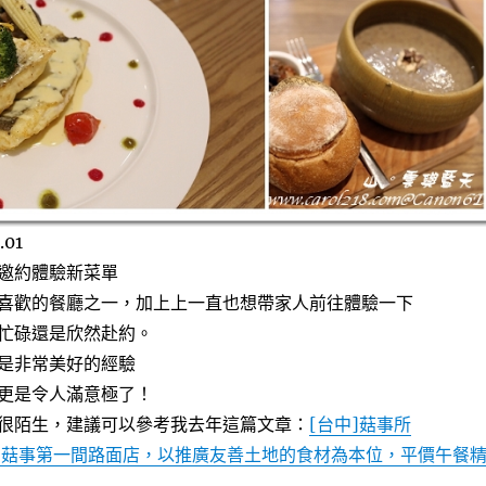
01
邀約體驗新菜單
喜歡的餐廳之一，加上上一直也想帶家人前往體驗一下
忙碌還是欣然赴約。
是非常美好的經驗
更是令人滿意極了！
很陌生，建議可以參考我去年這篇文章：
[台中]菇事所
～鹿窯菇事第一間路面店，以推廣友善土地的食材為本位，平價午餐