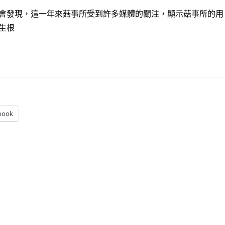
會發現，這一年來菇事所受到許多媒體的關注，顯示菇事所的用
生根
事所新菜單～道道誠意令人感動的美味好料理，乾冬菇紅茶體驗
book