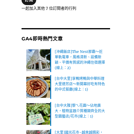
位
一起加入其他 7 位訂閱者的行列
址
GA4即時熱門文章
[沖繩飯店]The Nest那霸～近
單軌電車，風格清新、設備新
穎、平價有質感的沖繩住宿選擇
(線上：2)
[台中大里]享鴨烤鴨與中華料理
大里德芳店～新開幕好吃有特色
的中式餐廳(線上：1)
[台中大雅]黎ㄟ花園～佔地廣
大，植物盆器介質種類齊全的大
型園藝店/花市(線上：1)
[大里]國光花市~越來越精彩，