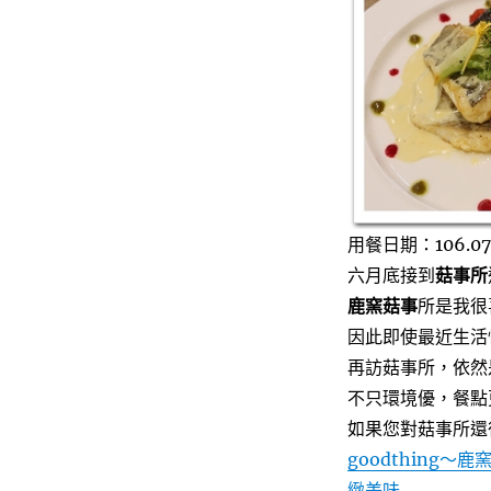
所
新
菜
單
～
道
道
誠
意
令
用餐日期：106.07.
人
感
六月底接到
菇事所
動
鹿窯菇事
所是我很
的
因此即使最近生活
美
味
再訪菇事所，依然
好
不只環境優，餐點
料
如果您對菇事所還
理，
乾
goodthing
冬
緻美味