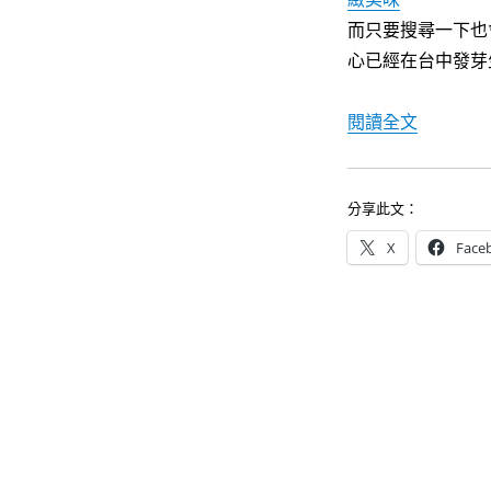
菇
而只要搜尋一下也
紅
茶
心已經在台中發芽
體
驗
〈鹿窯菇
閱讀全文
好
喝
又
有
分享此文：
趣〉
X
Face