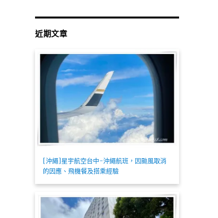
近期文章
[沖繩]星宇航空台中-沖繩航班，因颱風取消
的因應、飛機餐及搭乘經驗