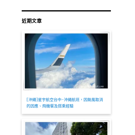
近期文章
[沖繩]星宇航空台中-沖繩航班，因颱風取消
的因應、飛機餐及搭乘經驗