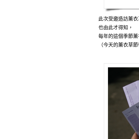
此次受邀造訪薰衣
也由此才得知，
每年的這個季節薰
（今天的薰衣草節從1