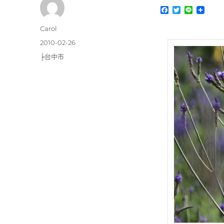
F
T
L
a
w
i
c
i
n
作
Carol
e
t
e
者
b
t
發
2010-02-26
o
e
佈
分
╞台中市
o
r
日
k
類
期: