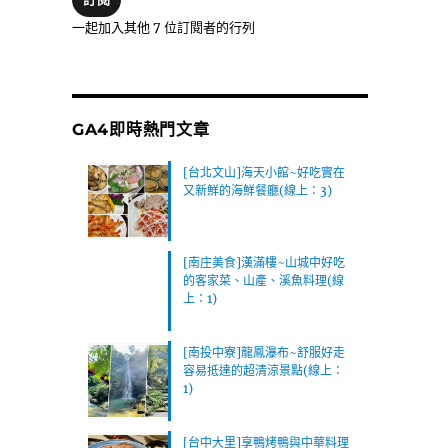
位
一起加入其他 7 位訂閱者的行列
址
GA4即時熱門文章
[台北文山]海天小館~好吃實在
又新鮮的海鮮餐廳(線上：3)
[南庄美食]漢滿樓~山城中好吃
的客家菜、山產、溪魚料理(線
上：1)
[南投中寮]龍鳳瀑布~舒服好走
容易抵達的超清涼景點(線上：
1)
[台中大里]享鴨烤鴨與中華料理