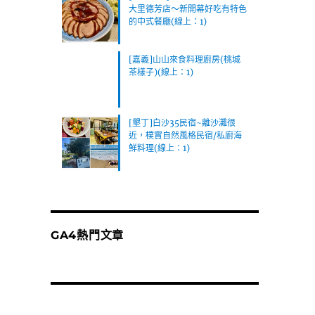
大里德芳店～新開幕好吃有特色
的中式餐廳(線上：1)
[嘉義]山山來食料理廚房(桃城
茶樣子)(線上：1)
[墾丁]白沙35民宿~離沙灘很
近，樸實自然風格民宿/私廚海
鮮料理(線上：1)
GA4熱門文章