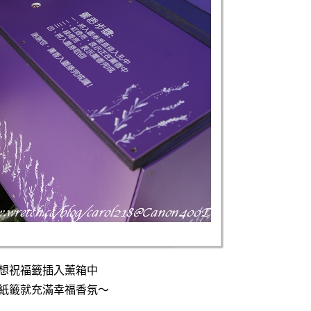
想祝福籤插入薰箱中
紙籤就充滿幸福香氛～