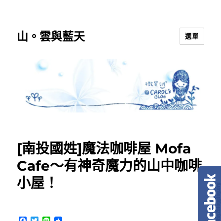
山。雲與藍天
選單
[南投國姓]魔法咖啡屋 Mofa
Cafe～有神奇魔力的山中咖啡
小屋！
F
T
L