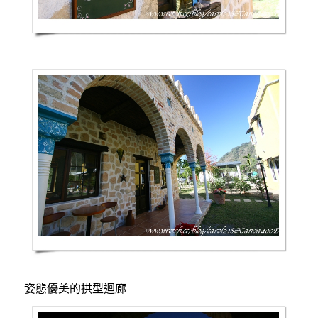
姿態優美的拱型迴廊