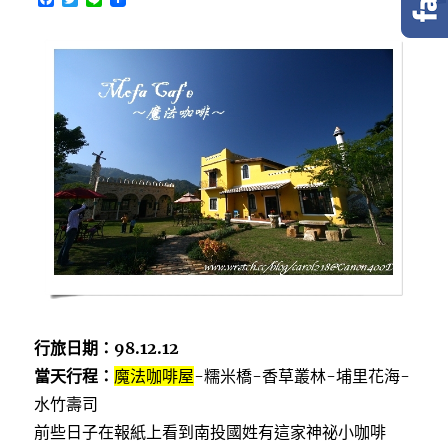
a
w
i
c
i
n
e
t
e
b
t
o
e
o
r
k
行旅日期：98.12.12
當天行程：
魔法咖啡屋
-糯米橋-香草叢林-埔里花海-
水竹壽司
前些日子在報紙上看到南投國姓有這家神祕小咖啡