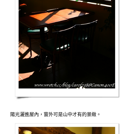
陽光灑進屋內，窗外可是山中才有的景緻。