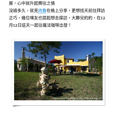
屋，心中就升起嚮往之情
沒過多久，就見
肉魯
在格上分享，更想找天前往拜訪
正巧，幾位噗友也提起想去探訪，大夥兒約約，在12
月12日這天一起往魔法咖啡出發！