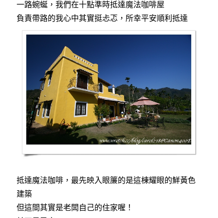
一路蜿蜒，我們在十點準時抵達魔法咖啡屋
負責帶路的我心中其實挺忐忑，所幸平安順利抵達
抵達魔法咖啡，最先映入眼簾的是這棟耀眼的鮮黃色
建築
但這間其實是老闆自己的住家喔！