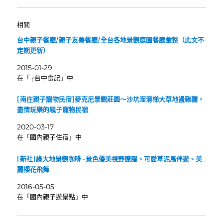
相關
台中親子餐廳/親子友善餐廳/全台各地景觀庭園餐廳彙整（此文不
定期更新）
2015-01-29
在「╒台中食記」中
[南庄親子寵物民宿]麥克尼景觀莊園～沙坑溜滑梯大草地盪鞦韆，
盡情玩樂的親子寵物民宿
2020-03-17
在「國內親子住宿」中
[新社]綠大地景觀咖啡~景色優美視野遼闊、可愛草泥馬伴遊、美
麗櫻花飛舞
2016-05-05
在「國內親子遊景點」中