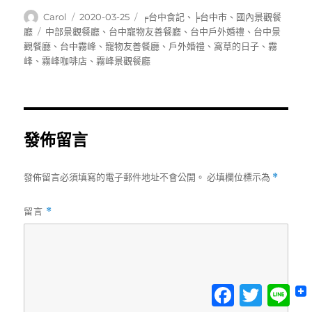
作
發
分
Carol
2020-03-25
╒台中食記
、
╞台中市
、
國內景觀餐
者
佈
類
標
廳
中部景觀餐廳
、
台中寵物友善餐廳
、
台中戶外婚禮
、
台中景
日
籤
觀餐廳
、
台中霧峰
、
寵物友善餐廳
、
戶外婚禮
、
窩草的日子
、
霧
期:
峰
、
霧峰咖啡店
、
霧峰景觀餐廳
發佈留言
發佈留言必須填寫的電子郵件地址不會公開。
必填欄位標示為
*
留言
*
Facebook
Twitter
Lin