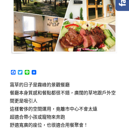
F
T
L
a
w
i
c
i
n
窩草的日子是霧峰的景觀餐廳
e
t
e
b
t
餐廳本身質感和餐點都很不錯，廣闊的草地跟戶外空
o
e
o
r
間更是吸引人
k
這樣奢侈的空間運用，竟離市中心不會太遠
超適合帶小孩或寵物來奔跑
舒適寬廣的座位，也很適合用餐聚會！