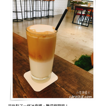
另外點了一杯冰拿鐵，難得悠閒呀！