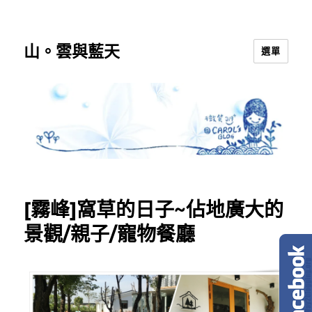
山。雲與藍天
選單
[霧峰]窩草的日子~佔地廣大的
景觀/親子/寵物餐廳