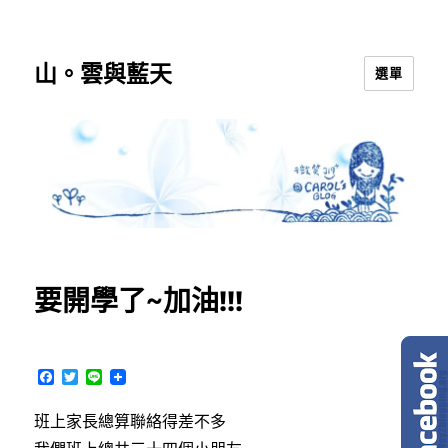
山。雲與藍天
選單
要開學了~加油!!!
F
T
L
a
w
i
c
i
n
班上家長總算聯絡得差不多
e
t
e
b
t