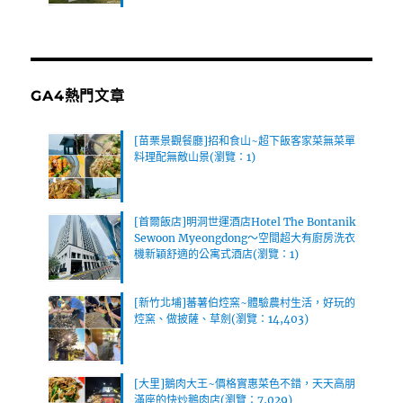
GA4熱門文章
[苗栗景觀餐廳]招和食山~超下飯客家菜無菜單
料理配無敵山景(瀏覽：1)
[首爾飯店]明洞世運酒店Hotel The Bontanik
Sewoon Myeongdong～空間超大有廚房洗衣
機新穎舒適的公寓式酒店(瀏覽：1)
[新竹北埔]蕃薯伯焢窯~體驗農村生活，好玩的
焢窯、做披薩、草劍(瀏覽：14,403)
[大里]鵝肉大王~價格實惠菜色不錯，天天高朋
滿座的快炒鵝肉店(瀏覽：7,029)