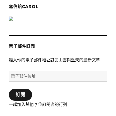
寫信給CAROL
電子郵件訂閱
輸入你的電子郵件地址訂閱山雲與藍天的最新文章
電
子
郵
訂閱
件
位
一起加入其他 7 位訂閱者的行列
址