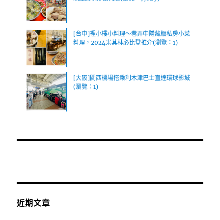
[台中]裡小樓小料理～巷弄中隱藏版私房小菜
料理，2024米其林必比登推介(瀏覽：1)
[大阪]關西機場搭乘利木津巴士直達環球影城
(瀏覽：1)
近期文章