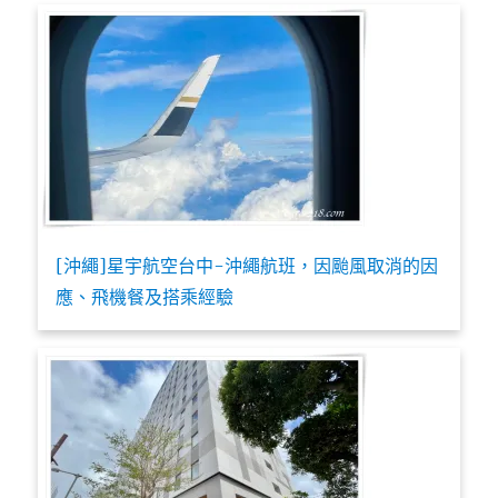
[沖繩]星宇航空台中-沖繩航班，因颱風取消的因
應、飛機餐及搭乘經驗