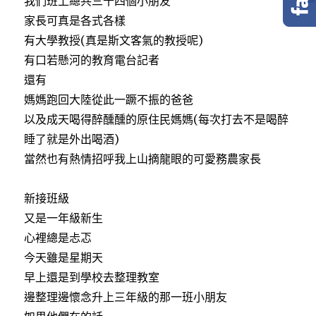
我們班上總共三十四個小朋友
o
e
o
r
家長可真是各式各樣
k
有大學教授(真是斯文客氣的教授呢)
有口若懸河的教育電台記者
還有
媽媽跑回大陸從此一蹶不振的爸爸
以及成天喝得醉醺醺的原住民媽媽(每次打去不是喝醉
睡了就是外出喝酒)
當然也有熱情招呼我上山摘龍眼的可愛務農家長
新接班級
又是一年級新生
心裡總是忐忑
今天雖是星期天
早上還是到學校去整理教室
邊整理邊懷念升上三年級的那一班小朋友