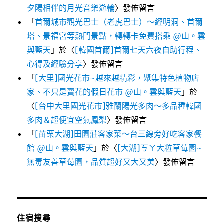
夕陽相伴的月光音樂遊輪
〉發佈留言
「
首爾城市觀光巴士（老虎巴士）～經明洞、首爾
塔、景福宮等熱門景點，轉轉卡免費搭乘 @山。雲
與藍天
」於〈
[韓國首爾]首爾七天六夜自助行程、
心得及經驗分享
〉發佈留言
「
[大里]國光花市~越來越精彩，聚集特色植物店
家、不只是賣花的假日花市 @山。雲與藍天
」於
〈
[台中大里國光花市]雅蘭陽光多肉～多品種韓國
多肉＆超便宜空氣鳳梨
〉發佈留言
「
[苗栗大湖]田園莊客家菜～台三線旁好吃客家餐
館 @山。雲與藍天
」於〈
[大湖]ㄎㄚ大粒草莓園~
無毒友善草莓園，品質超好又大又美
〉發佈留言
住宿搜尋