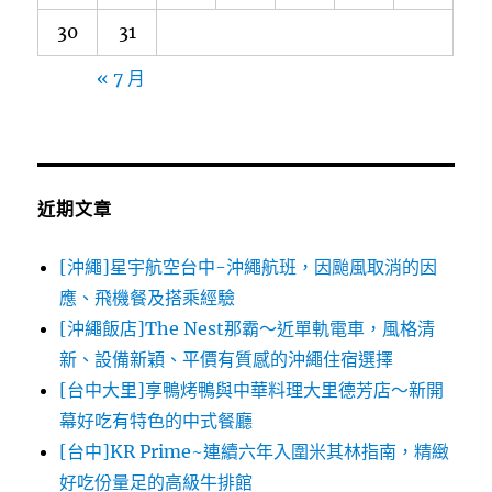
30
31
« 7 月
近期文章
[沖繩]星宇航空台中-沖繩航班，因颱風取消的因
應、飛機餐及搭乘經驗
[沖繩飯店]The Nest那霸～近單軌電車，風格清
新、設備新穎、平價有質感的沖繩住宿選擇
[台中大里]享鴨烤鴨與中華料理大里德芳店～新開
幕好吃有特色的中式餐廳
[台中]KR Prime~連續六年入圍米其林指南，精緻
好吃份量足的高級牛排館