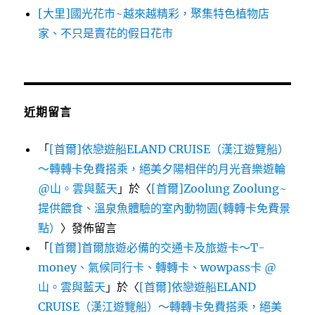
[大里]國光花市~越來越精彩，聚集特色植物店
家、不只是賣花的假日花市
近期留言
「
[首爾]依戀遊船ELAND CRUISE（漢江遊覽船）
～轉轉卡免費搭乘，絕美夕陽相伴的月光音樂遊輪
@山。雲與藍天
」於〈
[首爾]Zoolung Zoolung~
提供餵食、溫泉魚體驗的室內動物園(轉轉卡免費景
點）
〉發佈留言
「
[首爾]首爾旅遊必備的交通卡及旅遊卡～T-
money、氣候同行卡、轉轉卡、wowpass卡 @
山。雲與藍天
」於〈
[首爾]依戀遊船ELAND
CRUISE（漢江遊覽船）～轉轉卡免費搭乘，絕美