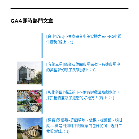
GA4即時熱門文章
[台中食記]小豆宣哥台中美食遊之三～K2小蝸
牛廚房(線上：1)
[宜蘭三星]綠寶石休閒農場民宿～有機農場中
的美型夢幻親子民宿(線上：1)
[彰化芬園]埔茂花市～附有遊戲區及戲水池，
採買植物兼親子遊憩的好地方！(線上：1)
[通霄]翠松苑~庭園草地、做粿、拔蘿蔔、啃甘
蔗…..像是回到鄉下阿嬤家的包棟民宿，近飛牛
牧場(線上：1)