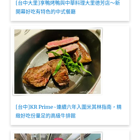
[台中大里]享鴨烤鴨與中華料理大里德芳店～新
開幕好吃有特色的中式餐廳
[台中]KR Prime~連續六年入圍米其林指南，精
緻好吃份量足的高級牛排館