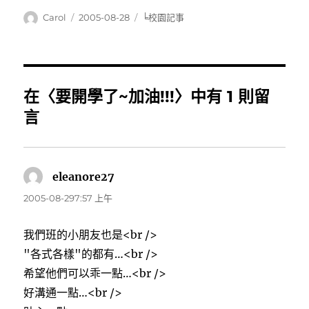
作
發
分
Carol
2005-08-28
╘校園記事
者
佈
類
日
期:
在〈要開學了~加油!!!〉中有 1 則留
言
eleanore27
表
示:
2005-08-297:57 上午
我們班的小朋友也是<br />
"各式各樣"的都有…<br />
希望他們可以乖一點…<br />
好溝通一點…<br />