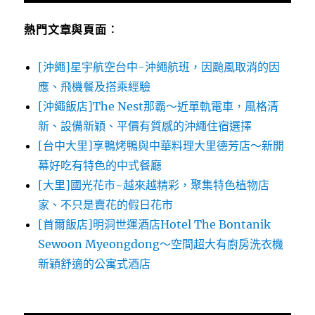
熱門文章與頁面︰
[沖繩]星宇航空台中-沖繩航班，因颱風取消的因
應、飛機餐及搭乘經驗
[沖繩飯店]The Nest那霸～近單軌電車，風格清
新、設備新穎、平價有質感的沖繩住宿選擇
[台中大里]享鴨烤鴨與中華料理大里德芳店～新開
幕好吃有特色的中式餐廳
[大里]國光花市~越來越精彩，聚集特色植物店
家、不只是賣花的假日花市
[首爾飯店]明洞世運酒店Hotel The Bontanik
Sewoon Myeongdong～空間超大有廚房洗衣機
新穎舒適的公寓式酒店