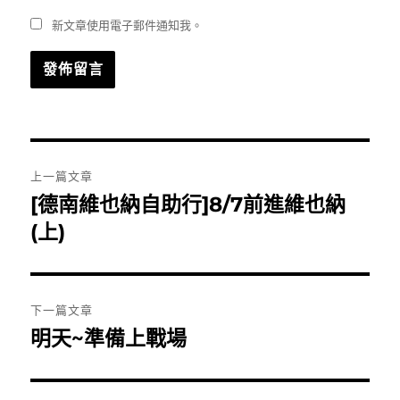
新文章使用電子郵件通知我。
文
上一篇文章
章
[德南維也納自助行]8/7前進維也納
上
一
(上)
導
篇
覽
文
章:
下一篇文章
明天~準備上戰場
下
一
篇