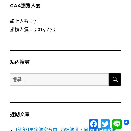
GA4瀏覽人氣
線上人數：7
累積人氣：3,014,473
站內搜尋
搜
搜
尋
尋
關
鍵
字:
近期文章
Facebook
Twitter
Lin
[沖繩]星宇航空台中-沖繩航班，因颱風取消的因