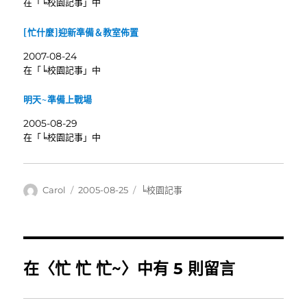
在「╘校園記事」中
[忙什麼]迎新準備＆教室佈置
2007-08-24
在「╘校園記事」中
明天~準備上戰場
2005-08-29
在「╘校園記事」中
作
發
分
Carol
2005-08-25
╘校園記事
者
佈
類
日
期:
在〈忙 忙 忙~〉中有 5 則留言