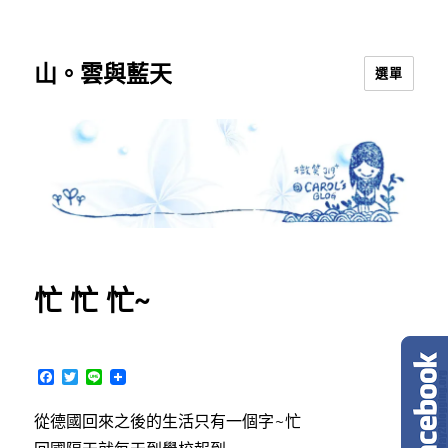
山。雲與藍天
選單
忙 忙 忙~
F
T
L
a
w
i
c
i
n
從德國回來之後的生活只有一個字~忙
e
t
e
b
t