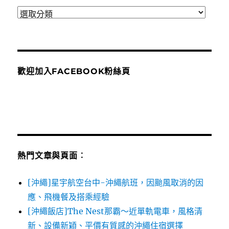
分
類
歡迎加入FACEBOOK粉絲頁
熱門文章與頁面︰
[沖繩]星宇航空台中-沖繩航班，因颱風取消的因
應、飛機餐及搭乘經驗
[沖繩飯店]The Nest那霸～近單軌電車，風格清
新、設備新穎、平價有質感的沖繩住宿選擇