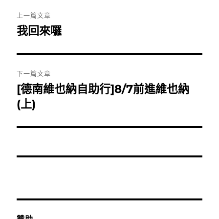
文
上一篇文章
章
我回來囉
上
一
導
篇
覽
文
下一篇文章
章:
[德南維也納自助行]8/7前進維也納
下
一
(上)
篇
文
章: