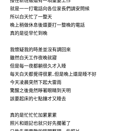
接任新班級還有一項重要工作
就是一一打電話向各位家長們請安問候
所以白天忙了一整天
晚上稍做休息後還要打一整晚的電話
真的是從早忙到晚
我懷疑我的時差並沒有調回來
雖然白天工作夜晚就寢
但是每一夜都躺很久才入睡
每天白天都覺得很累..但是晚上還是睡不好
今天凌晨突然下起大雷雨
驚醒之後竟然睜著眼睛到天明
該要起床的七點鐘才又睡去
真的是忙忙忙加累累累
照片和遊記也就只好先擱著了