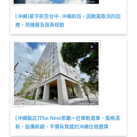
[沖繩]星宇航空台中-沖繩航班，因颱風取消的因
應、飛機餐及搭乘經驗
[沖繩飯店]The Nest那霸～近單軌電車，風格清
新、設備新穎、平價有質感的沖繩住宿選擇