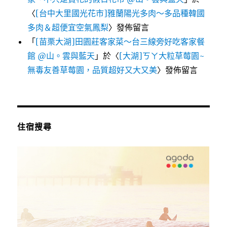
〈
[台中大里國光花市]雅蘭陽光多肉～多品種韓國
多肉＆超便宜空氣鳳梨
〉發佈留言
「
[苗栗大湖]田園莊客家菜～台三線旁好吃客家餐
館 @山。雲與藍天
」於〈
[大湖]ㄎㄚ大粒草莓園~
無毒友善草莓園，品質超好又大又美
〉發佈留言
住宿搜尋