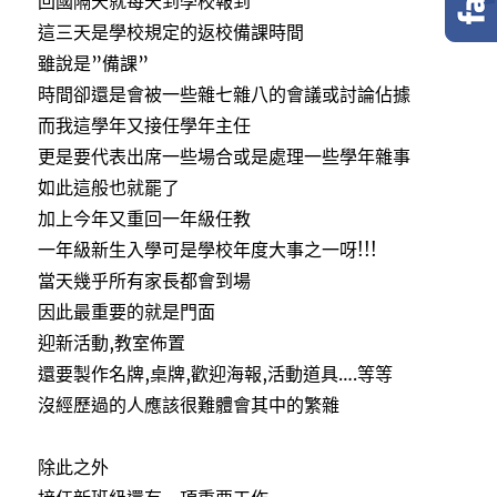
回國隔天就每天到學校報到
o
e
o
r
這三天是學校規定的返校備課時間
k
雖說是”備課”
時間卻還是會被一些雜七雜八的會議或討論佔據
而我這學年又接任學年主任
更是要代表出席一些場合或是處理一些學年雜事
如此這般也就罷了
加上今年又重回一年級任教
一年級新生入學可是學校年度大事之一呀!!!
當天幾乎所有家長都會到場
因此最重要的就是門面
迎新活動,教室佈置
還要製作名牌,桌牌,歡迎海報,活動道具….等等
沒經歷過的人應該很難體會其中的繁雜
除此之外