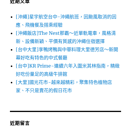
近期文章
[沖繩]星宇航空台中-沖繩航班，因颱風取消的因
應、飛機餐及搭乘經驗
[沖繩飯店]The Nest那霸～近單軌電車，風格清
新、設備新穎、平價有質感的沖繩住宿選擇
[台中大里]享鴨烤鴨與中華料理大里德芳店～新開
幕好吃有特色的中式餐廳
[台中]KR Prime~連續六年入圍米其林指南，精緻
好吃份量足的高級牛排館
[大里]國光花市~越來越精彩，聚集特色植物店
家、不只是賣花的假日花市
近期留言