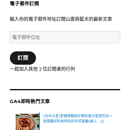
電子郵件訂閱
輸入你的電子郵件地址訂閱山雲與藍天的最新文章
電
子
郵
訂閱
件
位
一起加入其他 7 位訂閱者的行列
址
GA4即時熱門文章
[台中大里]享鴨烤鴨與中華料理大里德芳店～
新開幕好吃有特色的中式餐廳(線上：2)