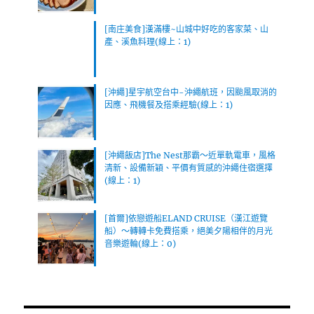
[南庄美食]漢滿樓~山城中好吃的客家菜、山
產、溪魚料理(線上：1)
[沖繩]星宇航空台中-沖繩航班，因颱風取消的
因應、飛機餐及搭乘經驗(線上：1)
[沖繩飯店]The Nest那霸～近單軌電車，風格
清新、設備新穎、平價有質感的沖繩住宿選擇
(線上：1)
[首爾]依戀遊船ELAND CRUISE（漢江遊覽
船）～轉轉卡免費搭乘，絕美夕陽相伴的月光
音樂遊輪(線上：0)