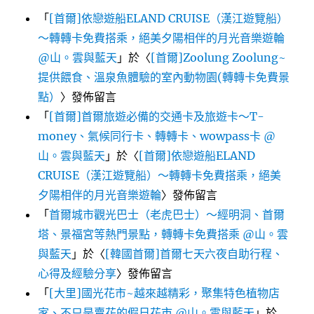
「
[首爾]依戀遊船ELAND CRUISE（漢江遊覽船）
～轉轉卡免費搭乘，絕美夕陽相伴的月光音樂遊輪
@山。雲與藍天
」於〈
[首爾]Zoolung Zoolung~
提供餵食、溫泉魚體驗的室內動物園(轉轉卡免費景
點）
〉發佈留言
「
[首爾]首爾旅遊必備的交通卡及旅遊卡～T-
money、氣候同行卡、轉轉卡、wowpass卡 @
山。雲與藍天
」於〈
[首爾]依戀遊船ELAND
CRUISE（漢江遊覽船）～轉轉卡免費搭乘，絕美
夕陽相伴的月光音樂遊輪
〉發佈留言
「
首爾城市觀光巴士（老虎巴士）～經明洞、首爾
塔、景福宮等熱門景點，轉轉卡免費搭乘 @山。雲
與藍天
」於〈
[韓國首爾]首爾七天六夜自助行程、
心得及經驗分享
〉發佈留言
「
[大里]國光花市~越來越精彩，聚集特色植物店
家、不只是賣花的假日花市 @山。雲與藍天
」於