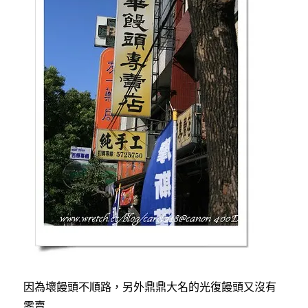
因為壞饅頭不順路，另外鼎鼎大名的光復饅頭又沒有
零賣