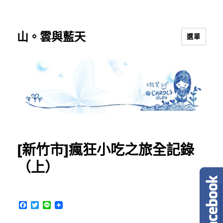
山。雲與藍天
選單
[新竹市]瘋狂小吃之旅全記錄
（上）
F
T
L
a
w
i
c
i
n