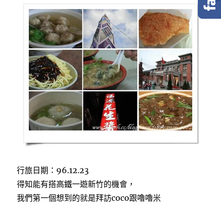
e
t
e
b
t
o
e
o
r
k
行旅日期：96.12.23
得知能有搭高鐵一遊新竹的機會，
我們第一個想到的就是拜訪coco跟嚕嚕米