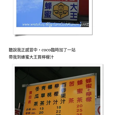
聽說我正感冒中，coco臨時加了一站
帶我到蜂蜜大王買檸檬汁