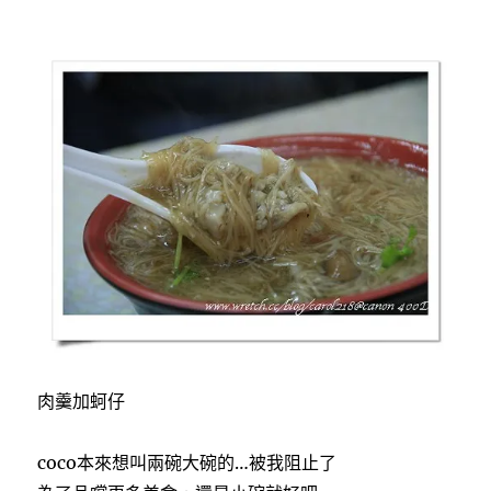
肉羹加蚵仔
coco本來想叫兩碗大碗的…被我阻止了