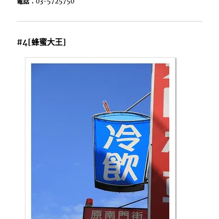
電話：
03-5725750
#4[蜂蜜大王]