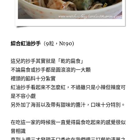
綜合紅油抄手
（9粒，Nt90)
這兒的抄手其實就是「乾的扁食」
不論扁食或抄手都是圓滾滾的一大顆
裡頭的餡料十分紮實
紅油抄手看起來不怎麼紅，不過雖只是小辣但辣度可
是不容小覷
另外加了海苔以及帶有甜味的醬汁，口味十分特別。
在吃這一家的時候我一直覺得扁食吃起來的感覺很似
曾相識
直到上週三才發現玉口香也在我們週三訂餐的清單之