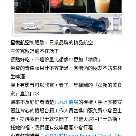
星悅航空
初體驗，日系品牌的精品航空
座位寬敞舒適不在話下
餐點好吃，不過份量比想像中更加「精緻」
免費的青森蘋果汁不容錯過，有喝酒的朋友不妨來杯
生啤酒
機上有影音可以欣賞，看了一集福岡的「孤獨的美食
家」直流口水
還來不及好好看清楚
北九州機場
的模樣，手上就被穿
著紅背心的機場台籍工作人員塞進四張免費小倉巴士
票，提醒我們巴士就快開了！只能火速往巴士站衝，
托她的福，我們極有效率展開小倉行程
小倉住宿推薦：
小倉站前Daiwa Roynet Hotel（大