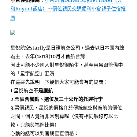
和Roynet飯店）～價位親民交通便利小倉親子住宿推
薦
星悅航空starfly是日籍航空公司，過去以日本國內線
為主，去年(2018)10月才首航台灣
因此可能不少國人對星悅很陌生，甚至容易跟籌備中
的「星宇航空」混淆
在這邊先說明一下幾個大家可能會有的疑問：
1.星悅航空
不是廉航
2.票價
含餐點、選位及三十公斤的托運行李
3.票價親民，星悅的價格介於傳統航空與廉航的價位
之間，個人覺得非常划算喔（沒有相同航線可以比
較，只能與福岡比價）
心動的話可以到官網查查價格：