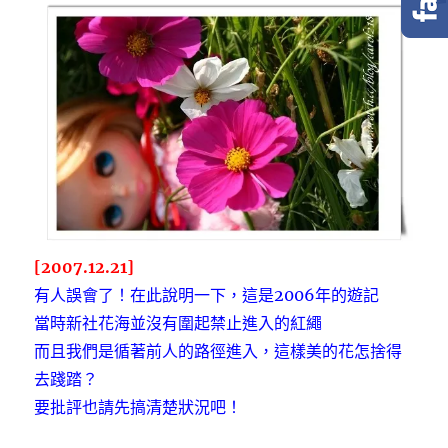
e
t
e
b
t
o
e
o
r
k
[2007.12.21]
有人誤會了！在此說明一下，這是2006年的遊記
當時新社花海並沒有圍起禁止進入的紅繩
而且我們是循著前人的路徑進入，這樣美的花怎捨得
去踐踏？
要批評也請先搞清楚狀況吧！