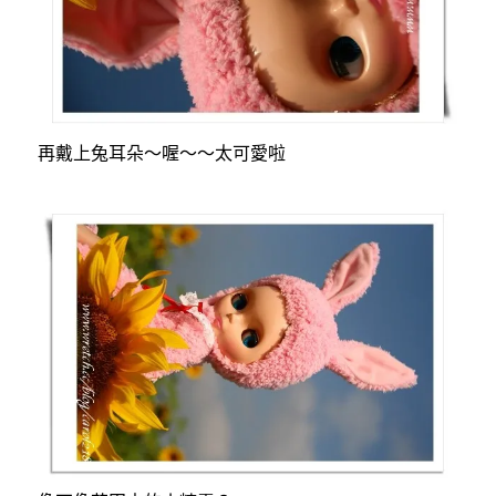
再戴上兔耳朵～喔～～太可愛啦