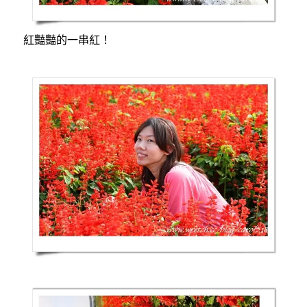
紅豔豔的一串紅！