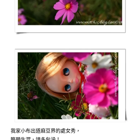
我家小布出道麻豆界的處女秀，
略顯生澀，請多包涵！