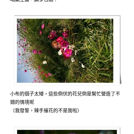
小布的個子太矮，這些倒伏的花兒倒是幫忙營造了不
錯的情境呢
（我發誓，辣手摧花的不是我啦）