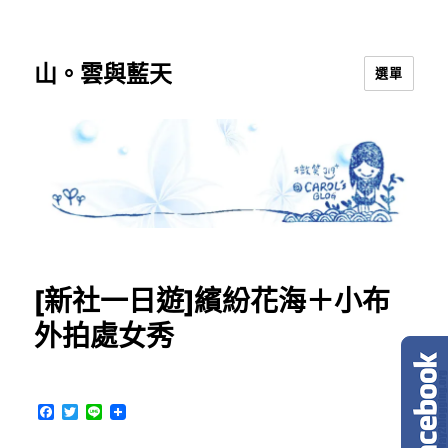
山。雲與藍天
選單
[新社一日遊]繽紛花海＋小布
外拍處女秀
F
T
L
a
w
i
c
i
n