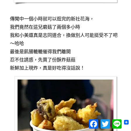
傳聞中一個小時就可以逛完的新社花海，
我們竟然在這兒磨菇了兩個多小時
我和小美還真是志同道合，換做別人可能挺受不了吧
～哈哈
最後是飢腸轆轆催得我們離開
忍不住誘惑，先買了份酥炸菇菇
新鮮加上現炸，真是好吃得沒話說！
Facebook
Twitter
Lin