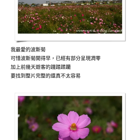
我最愛的波斯菊
可惜波斯菊開得早，已經有部分呈現凋零
加上前幾天遊客的踐踏蹂躪
要找到整片完整的還真不太容易