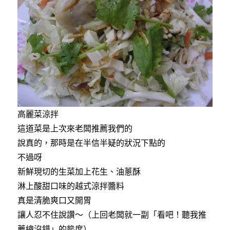
高麗菜涼拌
這道菜是上次來老闆推薦我們的
說真的，那時是在半信半疑的狀況下點的
不過呀
新鮮現切的生菜加上花生、油蔥酥
淋上酸甜口味的越式涼拌醬料
真是清脆爽口又開胃
讓人忍不住說讚～（上回老闆就一副「看吧！聽我推
薦總沒錯」的態度）