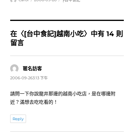
者
佈
類
日
期:
在〈[台中食記]越南小吃〉中有 14 則
留言
匿名訪客
表
示:
2006-09-263:13 下午
請問一下你說龍井那邊的越南小吃店，是在哪邊附
近？滿想去吃吃看的！
Reply