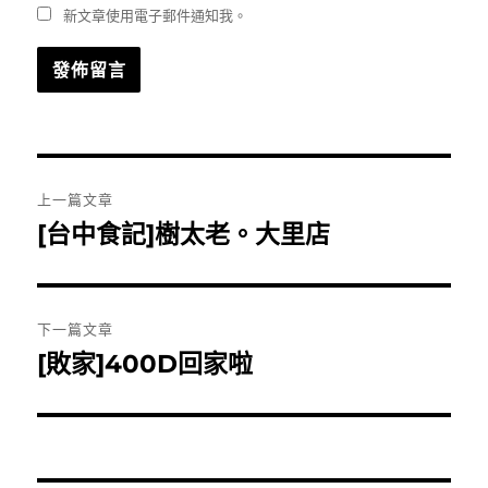
新文章使用電子郵件通知我。
文
上一篇文章
章
[台中食記]樹太老。大里店
上
一
導
篇
覽
文
下一篇文章
章:
[敗家]400D回家啦
下
一
篇
文
章: