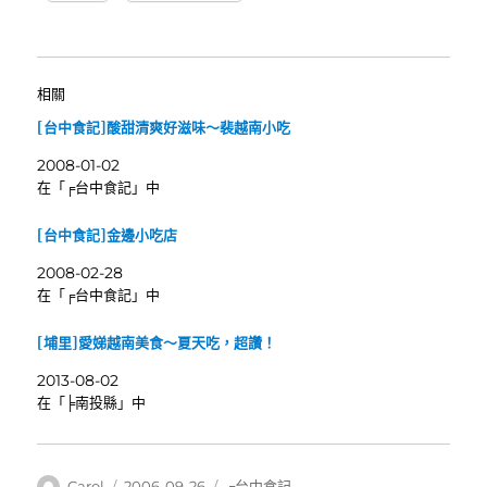
相關
[台中食記]酸甜清爽好滋味～裴越南小吃
2008-01-02
在「╒台中食記」中
[台中食記]金邊小吃店
2008-02-28
在「╒台中食記」中
[埔里]愛娣越南美食～夏天吃，超讚！
2013-08-02
在「╞南投縣」中
作
發
分
Carol
2006-09-26
╒台中食記