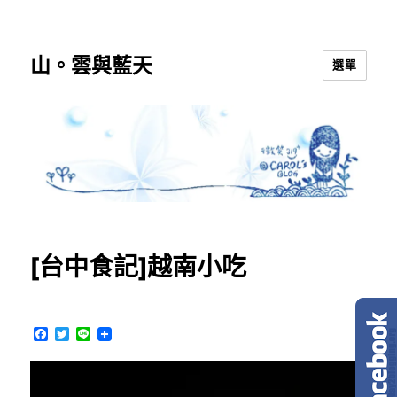
山。雲與藍天
選單
[台中食記]越南小吃
F
T
L
a
w
i
c
i
n
e
t
e
b
t