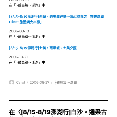
在「╞離島篇～澎湖」中
[8/15-8/19澎湖行]西嶼。絕美海鮮味～清心飲食店「來去澎湖
HiNet 旅遊網大串聯」
2006-09-10
在「╞離島篇～澎湖」中
[8/15-8/19澎湖行]七美。南嶼城、七美夕照
2006-10-21
在「╞離島篇～澎湖」中
作
發
分
Carol
2006-08-27
╞離島篇～澎湖
者
佈
類
日
期:
在〈[8/15-8/19澎湖行]白沙。通梁古