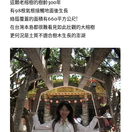
這顆老榕樹的樹齡300年
有98根氣根接觸地面後生長
綠蔭覆蓋的面積有660平方公尺!
在台灣本島都很難看見如此壯觀的大榕樹
更何況是土質不適合樹木生長的澎湖