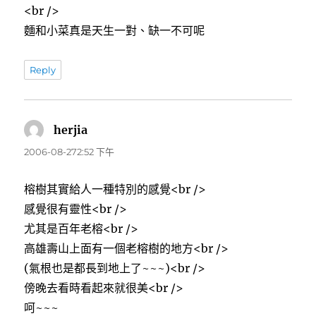
<br />
麵和小菜真是天生一對、缺一不可呢
Reply
herjia
表
示:
2006-08-272:52 下午
榕樹其實給人一種特別的感覺<br />
感覺很有靈性<br />
尤其是百年老榕<br />
高雄壽山上面有一個老榕樹的地方<br />
(氣根也是都長到地上了~~~)<br />
傍晚去看時看起來就很美<br />
呵~~~