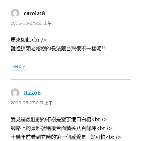
carol218
表
示:
2006-08-279:59 上午
原來如此<br />
難怪這顆老榕樹的長法跟台灣很不一樣呢!!
Reply
R2206
表
示:
2006-08-2710:31 上午
我見過最壯觀的榕樹是墾丁港口白榕<br />
網路上的資料號稱覆蓋面積達八百餘坪<br />
十幾年前看到它時的第一個感覺是–好可怕<br />