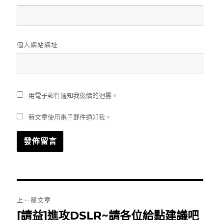
個人網站網址
用電子郵件通知我後續的迴響。
新文章使用電子郵件通知我。
文
上一篇文章
章
[請益]進攻DSLR~請各位給點建議吧
上