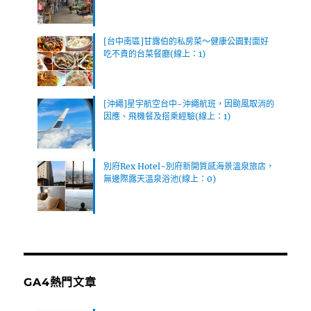
[台中南區]甘露伯的私房菜～健康公園對面好
吃不貴的台菜餐廳(線上：1)
[沖繩]星宇航空台中-沖繩航班，因颱風取消的
因應、飛機餐及搭乘經驗(線上：1)
別府Rex Hotel~別府新開質感海景溫泉旅店，
無邊際露天溫泉浴池(線上：0)
GA4熱門文章