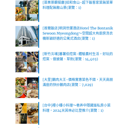
[苗栗景觀餐廳]招和食山~超下飯客家菜無菜單
料理配無敵山景(瀏覽：1)
[首爾飯店]明洞世運酒店Hotel The Bontanik
Sewoon Myeongdong～空間超大有廚房洗衣
機新穎舒適的公寓式酒店(瀏覽：1)
[新竹北埔]蕃薯伯焢窯~體驗農村生活，好玩的
焢窯、做披薩、草劍(瀏覽：14,403)
[大里]鵝肉大王~價格實惠菜色不錯，天天高朋
滿座的快炒鵝肉店(瀏覽：7,029)
[台中]裡小樓小料理～巷弄中隱藏版私房小菜
料理，2024米其林必比登推介(瀏覽：1)