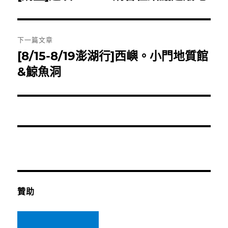
一
導
篇
覽
文
下一篇文章
章:
[8/15-8/19澎湖行]西嶼。小門地質館
下
一
&鯨魚洞
篇
文
章:
贊助