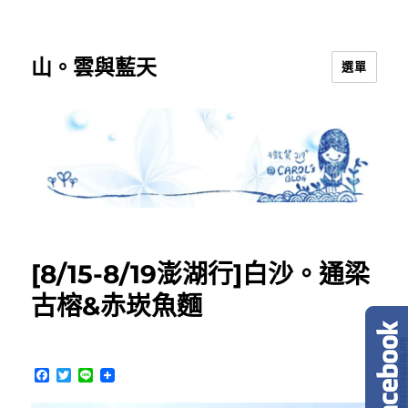
山。雲與藍天
選單
[8/15-8/19澎湖行]白沙。通梁
古榕&赤崁魚麵
F
T
L
a
w
i
c
i
n