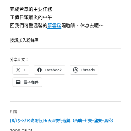
完成蓋章的主要任務
正值日頭最炎的中午
回我們可愛溫馨的
慕雲房
喝咖啡、休息去囉～
按讚加入粉絲團
分享此文：
X
Facebook
Threads
電子郵件
相關
[8/15-8/19澎湖行]五天四夜行程篇（西嶼-七美-望安-馬公）
2006-08-21