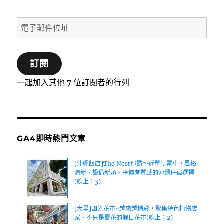
電
子
郵
訂閱
件
位
一起加入其他 7 位訂閱者的行列
址
GA4即時熱門文章
[沖繩飯店]The Nest那霸～近單軌電車，風格
清新、設備新穎、平價有質感的沖繩住宿選擇
(線上：3)
[大里]國光花市~越來越精彩，聚集特色植物店
家、不只是賣花的假日花市(線上：2)