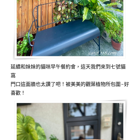
延續和妹妹的貓咪早午餐約會，這天我們來到七號貓
窩
門口這面牆也太讚了吧！被美美的觀葉植物所包圍~好
喜歡！