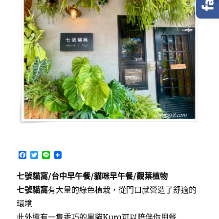
F
T
L
a
w
i
c
i
n
七號貓窩/台中早午餐/貓咪早午餐/觀葉植物
e
t
e
b
t
七號貓窩
有大量的綠色植栽，從門口就營造了舒適的
o
e
o
r
環境
k
此外還有一隻乖巧的黑貓Kuro可以陪伴你用餐