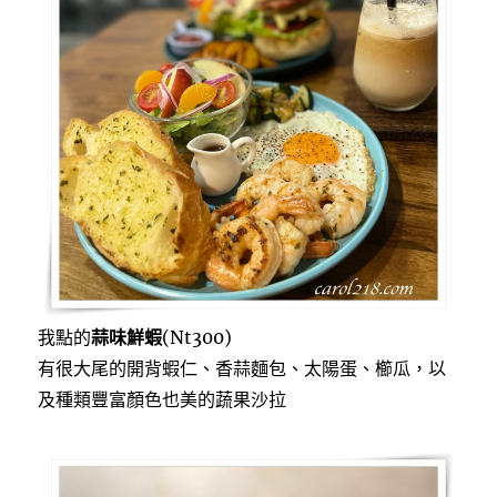
我點的
蒜味鮮蝦
(Nt300)
有很大尾的開背蝦仁、香蒜麵包、太陽蛋、櫛瓜，以
及種類豐富顏色也美的蔬果沙拉