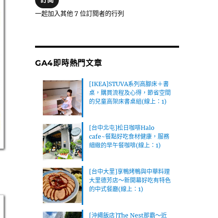
位
一起加入其他 7 位訂閱者的行列
址
GA4即時熱門文章
[IKEA]STUVA系列高腳床＋書
桌，購買流程及心得，節省空間
的兒童高架床書桌組(線上：1)
[台中北屯]松日咖啡Halo
cafe~餐點好吃食材健康，服務
細緻的早午餐咖啡(線上：1)
[台中大里]享鴨烤鴨與中華料理
大里德芳店～新開幕好吃有特色
的中式餐廳(線上：1)
[沖繩飯店]The Nest那霸～近