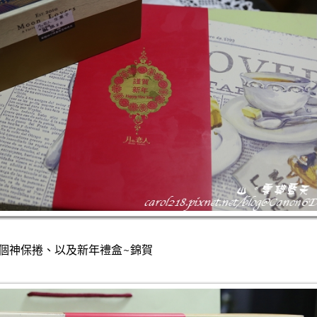
個神保捲、以及新年禮盒~錦賀