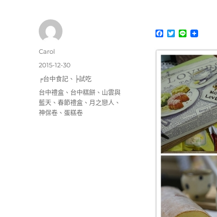
F
T
L
a
w
i
c
i
n
作
Carol
e
t
e
者
b
t
發
2015-12-30
o
e
佈
分
╒台中食記
、
╞試吃
o
r
日
k
類
標
台中禮盒
、
台中糕餅
、
山雲與
期:
籤
藍天
、
春節禮盒
、
月之戀人
、
神保卷
、
蛋糕卷