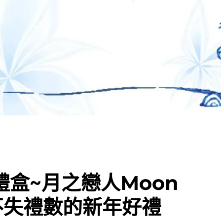
禮盒~月之戀人Moon
吃不失禮數的新年好禮