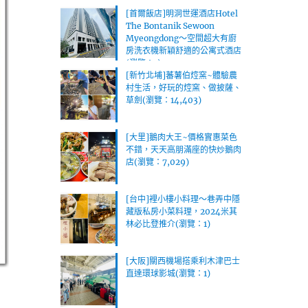
[首爾飯店]明洞世運酒店Hotel
The Bontanik Sewoon
Myeongdong～空間超大有廚
房洗衣機新穎舒適的公寓式酒店
(瀏覽：1)
[新竹北埔]蕃薯伯焢窯~體驗農
村生活，好玩的焢窯、做披薩、
草劍(瀏覽：14,403)
[大里]鵝肉大王~價格實惠菜色
不錯，天天高朋滿座的快炒鵝肉
店(瀏覽：7,029)
[台中]裡小樓小料理～巷弄中隱
藏版私房小菜料理，2024米其
林必比登推介(瀏覽：1)
[大阪]關西機場搭乘利木津巴士
直達環球影城(瀏覽：1)