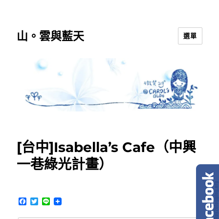
山。雲與藍天
選單
[台中]Isabella’s Cafe（中興
一巷綠光計畫）
F
T
L
a
w
i
c
i
n