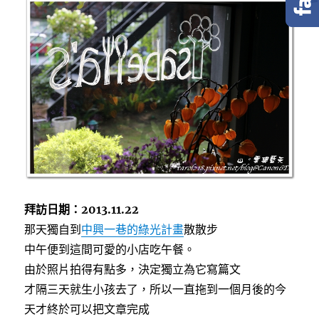
e
t
e
b
t
o
e
o
r
k
拜訪日期：2013.11.22
那天獨自到
中興一巷的綠光計畫
散散步
中午便到這間可愛的小店吃午餐。
由於照片拍得有點多，決定獨立為它寫篇文
才隔三天就生小孩去了，所以一直拖到一個月後的今
天才終於可以把文章完成