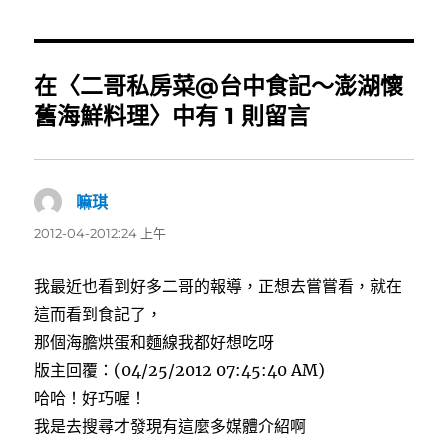
日
期:
在〈二哥私房菜@台中食記～澎湖懷
舊海鮮料理〉中有 1 則留言
嘛琪
表
示:
2012-04-2012:24 上午
我最近也看到好多二哥的報導，正想去嘗嘗看，就在
這而看到食記了，
那個海膽烘蛋和麵線我都好想吃呀
版主回覆：(04/25/2012 07:45:40 AM)
哈哈！好巧喔！
我是去搜尋才發現有這麼多媒體介紹啊