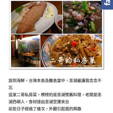
e
t
e
b
t
o
e
o
r
k
說到海鮮，台灣本島及離島當中，澎湖最讓我念念不
忘
這家二哥私房菜，標榜的是澎湖懷舊料理，老闆是澎
湖西嶼人，食材接由澎湖空運來台
前些日子經過了幾次，外觀引起我的興趣