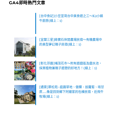
GA4即時熱門文章
[台中食記]小豆宣哥台中美食遊之三～K2小蝸
牛廚房(線上：1)
[宜蘭三星]綠寶石休閒農場民宿～有機農場中
的美型夢幻親子民宿(線上：1)
[彰化芬園]埔茂花市～附有遊戲區及戲水池，
採買植物兼親子遊憩的好地方！(線上：1)
[通霄]翠松苑~庭園草地、做粿、拔蘿蔔、啃甘
蔗…..像是回到鄉下阿嬤家的包棟民宿，近飛牛
牧場(線上：1)