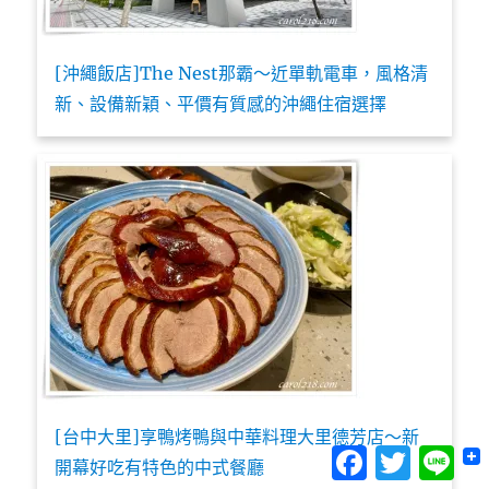
[沖繩飯店]The Nest那霸～近單軌電車，風格清
新、設備新穎、平價有質感的沖繩住宿選擇
[台中大里]享鴨烤鴨與中華料理大里德芳店～新
Facebook
Twitter
Lin
開幕好吃有特色的中式餐廳