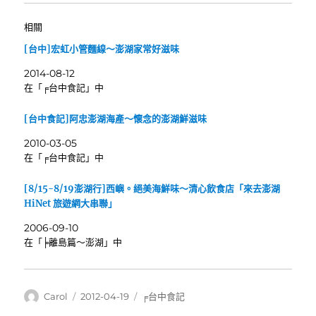
相關
[台中]宏虹小管麵線～澎湖家常好滋味
2014-08-12
在「╒台中食記」中
[台中食記]阿忠澎湖海產～懷念的澎湖鮮滋味
2010-03-05
在「╒台中食記」中
[8/15-8/19澎湖行]西嶼。絕美海鮮味～清心飲食店「來去澎湖
HiNet 旅遊網大串聯」
2006-09-10
在「╞離島篇～澎湖」中
作
發
分
Carol
2012-04-19
╒台中食記
者
佈
類