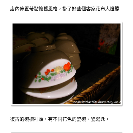
店內佈置帶點懷舊風格，掛了好些個客家花布大燈籠
復古的碗櫥裡頭，有不同花色的瓷碗、瓷湯匙，