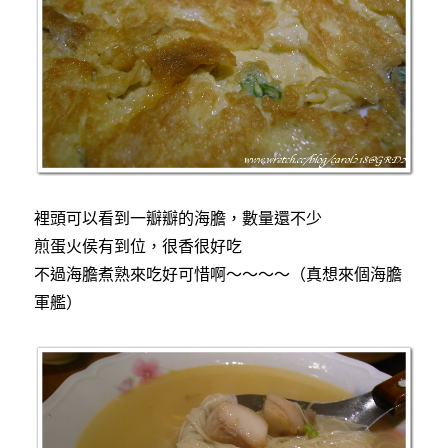
裡頭可以看到一瓣瓣的海膽，數量還不少
煎蛋火侯有到位，很香很好吃
不過海膽煮熟來吃好可惜啊～～～～（真想來個海膽
軍艦）