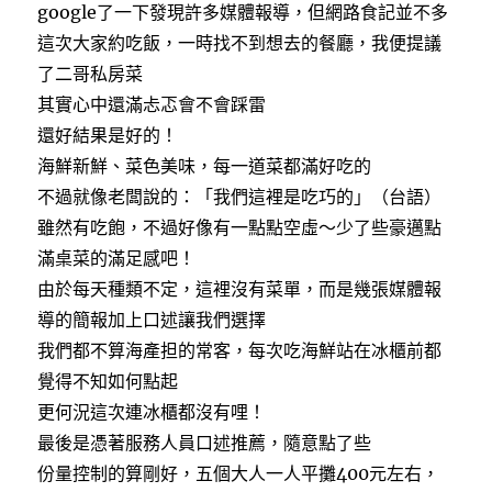
google了一下發現許多媒體報導，但網路食記並不多
這次大家約吃飯，一時找不到想去的餐廳，我便提議
了二哥私房菜
其實心中還滿忐忑會不會踩雷
還好結果是好的！
海鮮新鮮、菜色美味，每一道菜都滿好吃的
不過就像老闆說的：「我們這裡是吃巧的」（台語）
雖然有吃飽，不過好像有一點點空虛～少了些豪邁點
滿桌菜的滿足感吧！
由於每天種類不定，這裡沒有菜單，而是幾張媒體報
導的簡報加上口述讓我們選擇
我們都不算海產担的常客，每次吃海鮮站在冰櫃前都
覺得不知如何點起
更何況這次連冰櫃都沒有哩！
最後是憑著服務人員口述推薦，隨意點了些
份量控制的算剛好，五個大人一人平攤400元左右，