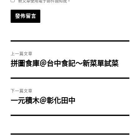
新文章使用電子郵件通知我。
文
上一篇文章
章
拼圖食庫＠台中食記～新菜單試菜
上
一
導
篇
覽
文
下一篇文章
章:
一元積木＠彰化田中
下
一
篇
文
章: