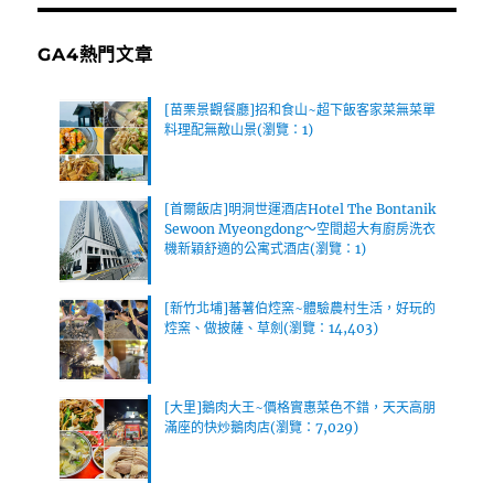
GA4熱門文章
[苗栗景觀餐廳]招和食山~超下飯客家菜無菜單
料理配無敵山景(瀏覽：1)
[首爾飯店]明洞世運酒店Hotel The Bontanik
Sewoon Myeongdong～空間超大有廚房洗衣
機新穎舒適的公寓式酒店(瀏覽：1)
[新竹北埔]蕃薯伯焢窯~體驗農村生活，好玩的
焢窯、做披薩、草劍(瀏覽：14,403)
[大里]鵝肉大王~價格實惠菜色不錯，天天高朋
滿座的快炒鵝肉店(瀏覽：7,029)