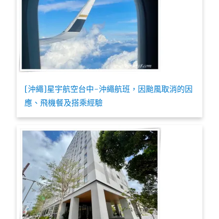
[沖繩]星宇航空台中-沖繩航班，因颱風取消的因
應、飛機餐及搭乘經驗