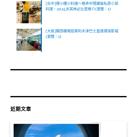
[台中]裡小樓小料理～巷弄中隱藏版私房小菜
料理，2024米其林必比登推介(瀏覽：1)
[大阪]關西機場搭乘利木津巴士直達環球影城
(瀏覽：1)
近期文章