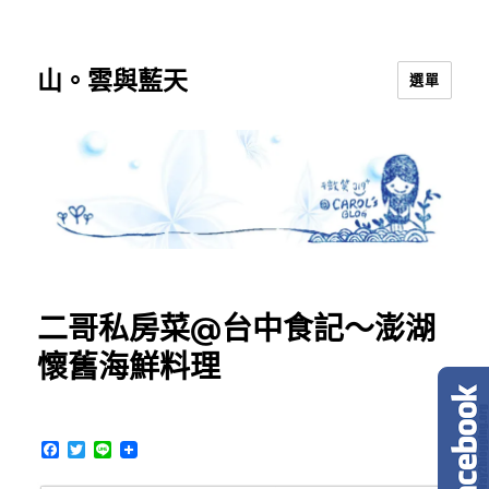
山。雲與藍天
選單
二哥私房菜@台中食記～澎湖
懷舊海鮮料理
F
T
L
a
w
i
c
i
n