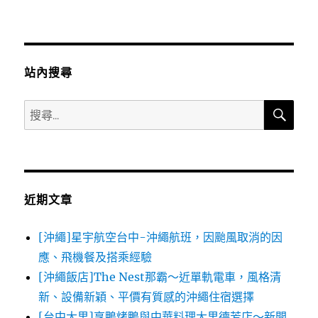
站內搜尋
搜
搜
尋
尋
關
鍵
字:
近期文章
[沖繩]星宇航空台中-沖繩航班，因颱風取消的因
應、飛機餐及搭乘經驗
[沖繩飯店]The Nest那霸～近單軌電車，風格清
新、設備新穎、平價有質感的沖繩住宿選擇
[台中大里]享鴨烤鴨與中華料理大里德芳店～新開