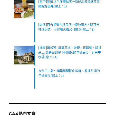
[台中]萊姆16手作甜點店～新鮮水果與抹茶交
織的好滋味(線上：1)
[大溪]百吉星墅包棟民宿～腹地廣大，臨百吉
林蔭步道，可賞螢火蟲又可戲水(線上：1)
[通霄]翠松苑~庭園草地、做粿、拔蘿蔔、啃甘
蔗…..像是回到鄉下阿嬤家的包棟民宿，近飛牛
牧場(線上：1)
水部子山莊～埔里鄉間鬧中取靜、乾淨舒適的
包棟民宿(線上：1)
GA4熱門文章