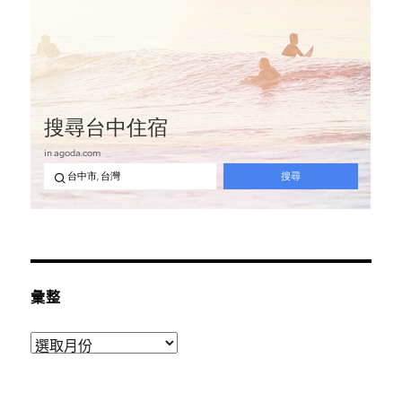
彙整
彙
整