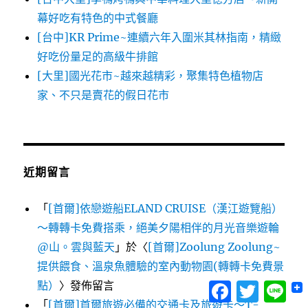
幕好吃有特色的中式餐廳
[台中]KR Prime~連續六年入圍米其林指南，精緻
好吃份量足的高級牛排館
[大里]國光花市~越來越精彩，聚集特色植物店
家、不只是賣花的假日花市
近期留言
「
[首爾]依戀遊船ELAND CRUISE（漢江遊覽船）
～轉轉卡免費搭乘，絕美夕陽相伴的月光音樂遊輪
@山。雲與藍天
」於〈
[首爾]Zoolung Zoolung~
提供餵食、溫泉魚體驗的室內動物園(轉轉卡免費景
點）
〉發佈留言
Facebook
Twitter
Lin
「
[首爾]首爾旅遊必備的交通卡及旅遊卡～T-