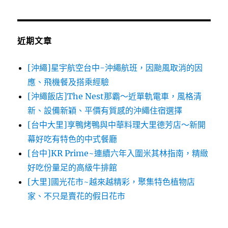
近期文章
[沖繩]星宇航空台中-沖繩航班，因颱風取消的因
應、飛機餐及搭乘經驗
[沖繩飯店]The Nest那霸～近單軌電車，風格清
新、設備新穎、平價有質感的沖繩住宿選擇
[台中大里]享鴨烤鴨與中華料理大里德芳店～新開
幕好吃有特色的中式餐廳
[台中]KR Prime~連續六年入圍米其林指南，精緻
好吃份量足的高級牛排館
[大里]國光花市~越來越精彩，聚集特色植物店
家、不只是賣花的假日花市