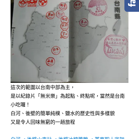
e
t
e
b
t
o
e
o
r
k
這次的範圍以台南中部為主，
是以紀錄片「無米樂」為起點、終點呢，當然是台南
小吃囉！
白河、後壁的簡單純樸、鹽水的歷史性與多樣貌
又是令人回味無窮的一趟旅程