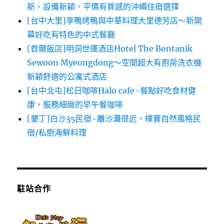
新、設備新穎、平價有質感的沖繩住宿選擇
[台中大里]享鴨烤鴨與中華料理大里德芳店～新開
幕好吃有特色的中式餐廳
[首爾飯店]明洞世運酒店Hotel The Bontanik
Sewoon Myeongdong～空間超大有廚房洗衣機
新穎舒適的公寓式酒店
[台中北屯]松日咖啡Halo cafe~餐點好吃食材健
康，服務細緻的早午餐咖啡
[墾丁]白沙35民宿~離沙灘很近，樸實自然風格民
宿/私廚海鮮料理
駐站合作