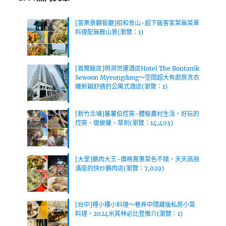
[苗栗景觀餐廳]招和食山~超下飯客家菜無菜單
料理配無敵山景(瀏覽：1)
[首爾飯店]明洞世運酒店Hotel The Bontanik
Sewoon Myeongdong～空間超大有廚房洗衣
機新穎舒適的公寓式酒店(瀏覽：1)
[新竹北埔]蕃薯伯焢窯~體驗農村生活，好玩的
焢窯、做披薩、草劍(瀏覽：14,403)
[大里]鵝肉大王~價格實惠菜色不錯，天天高朋
滿座的快炒鵝肉店(瀏覽：7,029)
[台中]裡小樓小料理～巷弄中隱藏版私房小菜
料理，2024米其林必比登推介(瀏覽：1)