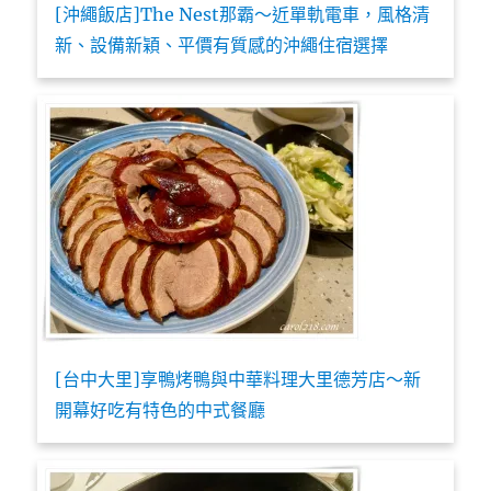
[沖繩飯店]The Nest那霸～近單軌電車，風格清
新、設備新穎、平價有質感的沖繩住宿選擇
[台中大里]享鴨烤鴨與中華料理大里德芳店～新
開幕好吃有特色的中式餐廳