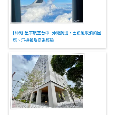
[沖繩]星宇航空台中-沖繩航班，因颱風取消的因
應、飛機餐及搭乘經驗