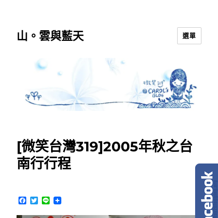
山。雲與藍天
選單
[微笑台灣319]2005年秋之台
南行行程
F
T
L
a
w
i
c
i
n