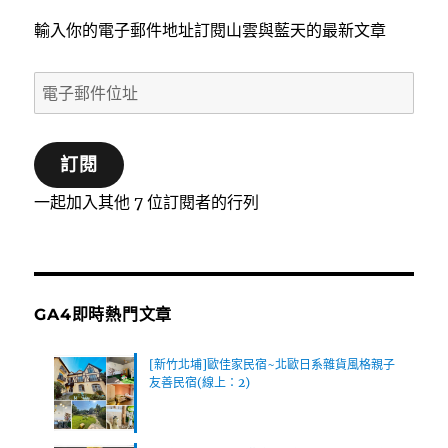
輸入你的電子郵件地址訂閱山雲與藍天的最新文章
電
子
郵
訂閱
件
位
一起加入其他 7 位訂閱者的行列
址
GA4即時熱門文章
[新竹北埔]歐佳家民宿~北歐日系雜貨風格親子
友善民宿(線上：2)