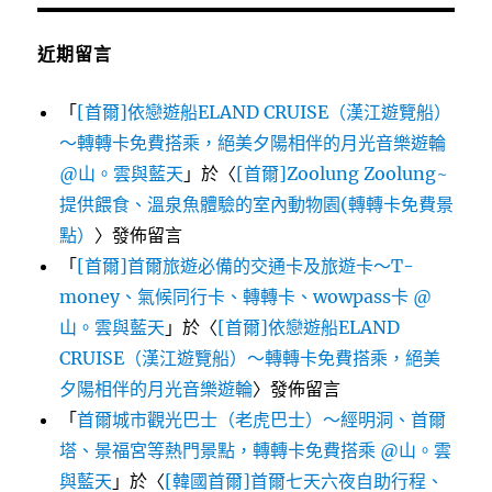
近期留言
「
[首爾]依戀遊船ELAND CRUISE（漢江遊覽船）
～轉轉卡免費搭乘，絕美夕陽相伴的月光音樂遊輪
@山。雲與藍天
」於〈
[首爾]Zoolung Zoolung~
提供餵食、溫泉魚體驗的室內動物園(轉轉卡免費景
點）
〉發佈留言
「
[首爾]首爾旅遊必備的交通卡及旅遊卡～T-
money、氣候同行卡、轉轉卡、wowpass卡 @
山。雲與藍天
」於〈
[首爾]依戀遊船ELAND
CRUISE（漢江遊覽船）～轉轉卡免費搭乘，絕美
夕陽相伴的月光音樂遊輪
〉發佈留言
「
首爾城市觀光巴士（老虎巴士）～經明洞、首爾
塔、景福宮等熱門景點，轉轉卡免費搭乘 @山。雲
與藍天
」於〈
[韓國首爾]首爾七天六夜自助行程、