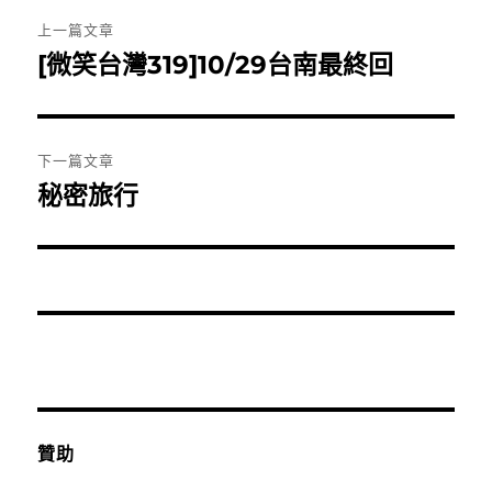
文
上一篇文章
章
[微笑台灣319]10/29台南最終回
上
一
導
篇
覽
文
下一篇文章
章:
秘密旅行
下
一
篇
文
章:
贊助