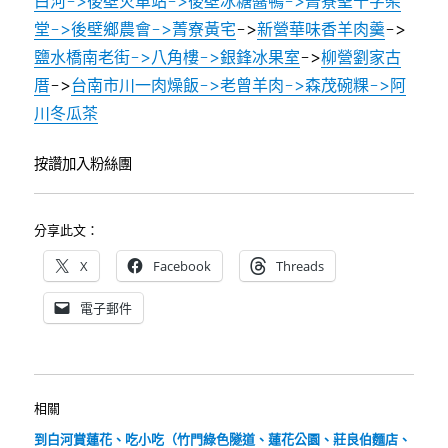
白河->後壁火車站->後壁冰糖醬鴨->菁寮聖十字架
堂->後壁鄉農會->菁寮黃宅
->
新營華味香羊肉羹
->
鹽水橋南老街->八角樓->銀鋒冰果室
->
柳營劉家古
厝
->
台南市川一肉燥飯->老曾羊肉->森茂碗粿->阿
川冬瓜茶
按讚加入粉絲團
分享此文：
X
Facebook
Threads
電子郵件
相關
到白河賞蓮花、吃小吃（竹門綠色隧道、蓮花公園、莊良伯麵店、