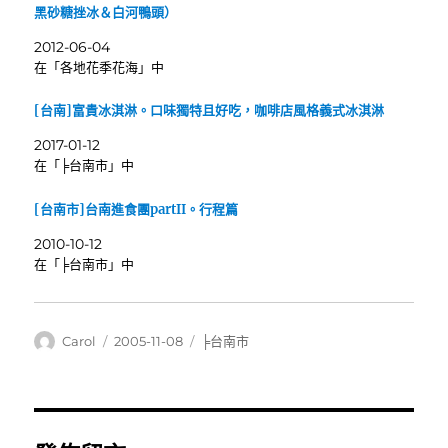
黑砂糖挫冰＆白河鴨頭）
2012-06-04
在「各地花季花海」中
[台南]富貴冰淇淋。口味獨特且好吃，咖啡店風格義式冰淇淋
2017-01-12
在「╞台南市」中
[台南市]台南進食團partII。行程篇
2010-10-12
在「╞台南市」中
作
發
分
Carol
2005-11-08
╞台南市
者
佈
類
日
期: