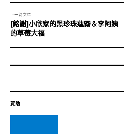
覽
文
章:
下一篇文章
[銘謝]小欣家的黑珍珠蓮霧＆李阿姨
下
一
的草莓大福
篇
文
章:
贊助