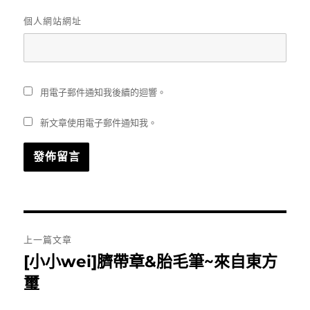
個人網站網址
用電子郵件通知我後續的迴響。
新文章使用電子郵件通知我。
文
上一篇文章
章
[小小wei]臍帶章&胎毛筆~來自東方
上
一
璽
導
篇