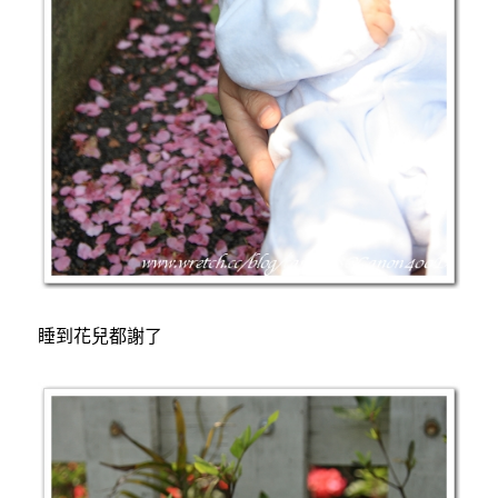
睡到花兒都謝了