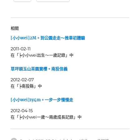
相關
[小小wei]2M。到公園走走～推車初體驗
2011-02-11
在「╞小小wei出生～一歲記錄」中
草坪頭玉山茶園賞櫻。南投信義
2012-02-07
在「╞南投縣」中
[小小wei]1y4m。一步一步慢慢走
2012-04-15
在「╞小小wei一歲～兩歲成長記錄」中