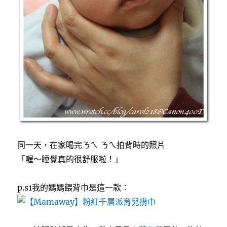
同一天，在家喝完ㄋㄟ ㄋㄟ拍背時的照片
「喔～睡覺真的很舒服啦！」
p.s1我的媽媽餵背巾是這一款：