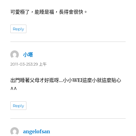
可愛極了，能睡是福，長得會很快。
Reply
小塔
表
示:
2011-03-253:29 上午
出門睡著父母才好逛呀…小小WEI這麼小就這麼貼心
^^
Reply
angelofsan
表