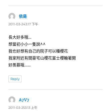
依是
表
示:
2011-03-243:17 下午
長大好多哦…
想當初小小一隻說^^
我也好想有自己的院子可以種櫻花
我家附近有間豪宅山櫻花富士櫻輪著開
好羨慕哦……
Reply
A7V7
表
示:
2011-03-253:13 上午