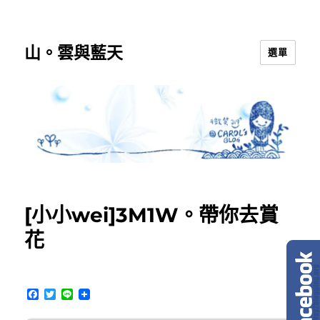
山。雲與藍天
選單
[小小wei]3M1W。帶你去賞
花
F
T
L
a
w
i
c
i
n