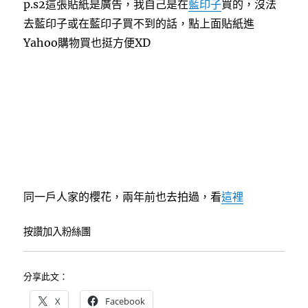
p.s2這張貼紙是廣告，我自己是在
藍印子
買的，沒法
去藍印子或在藍印子買不到的話，點上面貼紙進
Yahoo購物買也挺方便XD
同一戶人家的櫻花，兩年前也去拍過，看
這裡
按讚加入粉絲團
分享此文：
X
Facebook