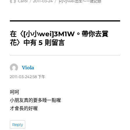
作
發
分
Carol
2011-03-24
╞小小wei出生～一歲記錄
者
佈
類
日
期:
在〈[小小wei]3M1W。帶你去賞
花〉中有 5 則留言
Viola
表
示:
2011-03-242:58 下午
呵呵
小朋友真的要多睡一點喔
才會長的好喔
Reply