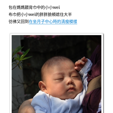
包在媽媽餵背巾中的小小wei
布巾把小小wei的胖胖臉頰遮住大半
彷彿又回到
在坐月子中心時的清瘦模樣