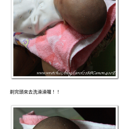
剃完頭來去洗澡澡囉！！