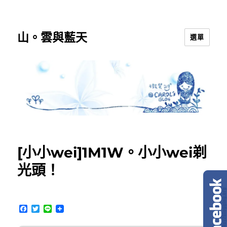
山。雲與藍天
選單
[小小wei]1M1W。小小wei剃
光頭！
F
T
L
a
w
i
c
i
n