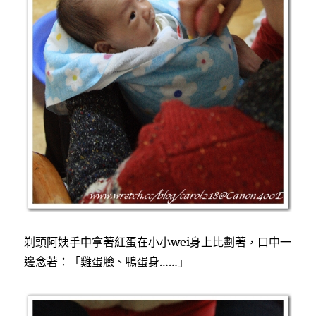
剃頭阿姨手中拿著紅蛋在小小wei身上比劃著，口中一
邊念著：「雞蛋臉、鴨蛋身……」