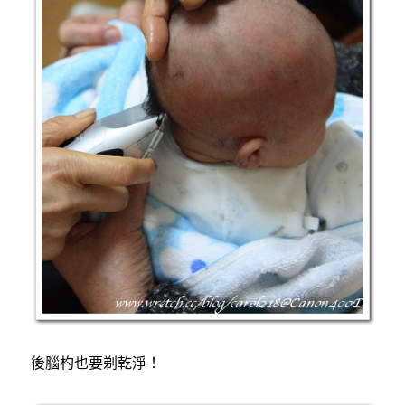
後腦杓也要剃乾淨！