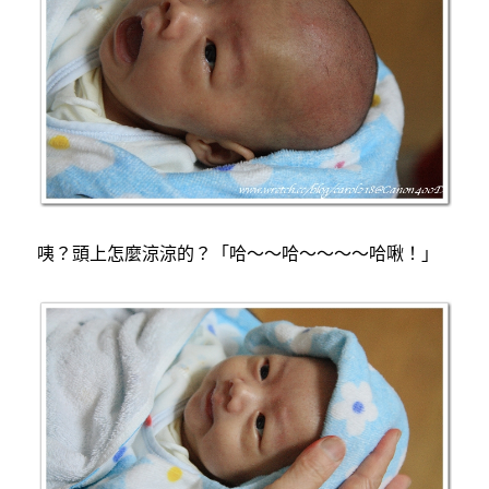
咦？頭上怎麼涼涼的？「哈～～哈～～～～哈啾！」