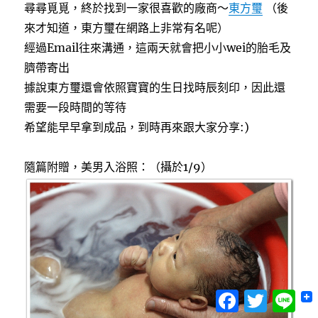
尋尋覓覓，終於找到一家很喜歡的廠商～
東方璽
（後
來才知道，東方璽在網路上非常有名呢）
經過Email往來溝通，這兩天就會把小小wei的胎毛及
臍帶寄出
據說東方璽還會依照寶寶的生日找時辰刻印，因此還
需要一段時間的等待
希望能早早拿到成品，到時再來跟大家分享:)
隨篇附贈，美男入浴照：（攝於1/9）
Facebook
Twitter
Lin