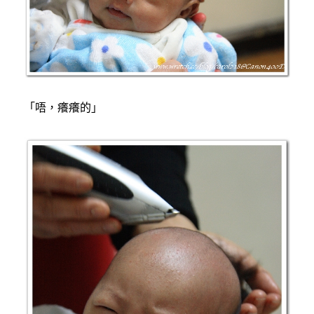
「唔，癢癢的」