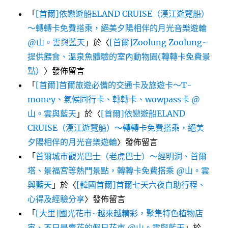
「
[首爾]依戀遊船ELAND CRUISE（漢江遊覽船）
～轉轉卡免費搭乘，絕美夕陽相伴的月光音樂遊輪
@山。雲與藍天
」於〈
[首爾]Zoolung Zoolung~
提供餵食、溫泉魚體驗的室內動物園(轉轉卡免費景
點）
〉發佈留言
「
[首爾]首爾旅遊必備的交通卡及旅遊卡～T-
money、氣候同行卡、轉轉卡、wowpass卡 @
山。雲與藍天
」於〈
[首爾]依戀遊船ELAND
CRUISE（漢江遊覽船）～轉轉卡免費搭乘，絕美
夕陽相伴的月光音樂遊輪
〉發佈留言
「
首爾城市觀光巴士（老虎巴士）～經明洞、首爾
塔、景福宮等熱門景點，轉轉卡免費搭乘 @山。雲
與藍天
」於〈
[韓國首爾]首爾七天六夜自助行程、
心得及經驗分享
〉發佈留言
「
[大里]國光花市~越來越精彩，聚集特色植物店
家、不只是賣花的假日花市 @山。雲與藍天
」於