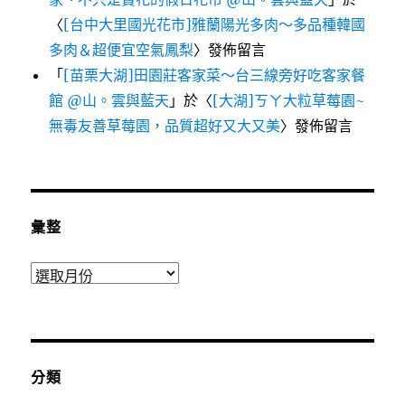
〈
[台中大里國光花市]雅蘭陽光多肉～多品種韓國
多肉＆超便宜空氣鳳梨
〉發佈留言
「
[苗栗大湖]田園莊客家菜～台三線旁好吃客家餐
館 @山。雲與藍天
」於〈
[大湖]ㄎㄚ大粒草莓園~
無毒友善草莓園，品質超好又大又美
〉發佈留言
彙整
彙
整
分類