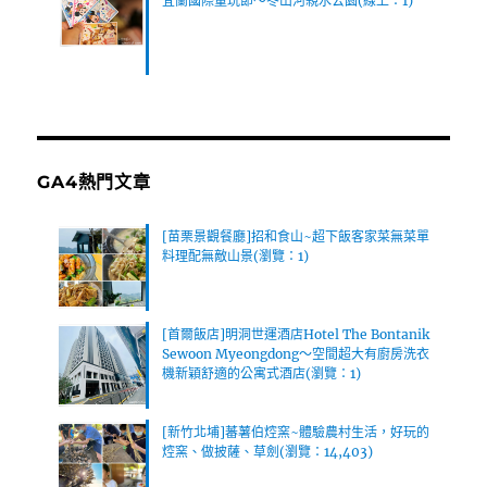
宜蘭國際童玩節～冬山河親水公園(線上：1)
GA4熱門文章
[苗栗景觀餐廳]招和食山~超下飯客家菜無菜單
料理配無敵山景(瀏覽：1)
[首爾飯店]明洞世運酒店Hotel The Bontanik
Sewoon Myeongdong～空間超大有廚房洗衣
機新穎舒適的公寓式酒店(瀏覽：1)
[新竹北埔]蕃薯伯焢窯~體驗農村生活，好玩的
焢窯、做披薩、草劍(瀏覽：14,403)