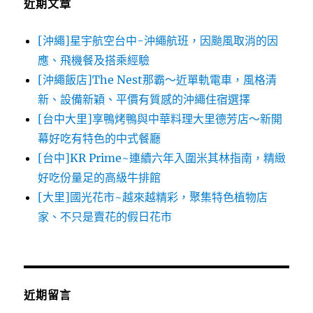
近期文章
[沖繩]星宇航空台中-沖繩航班，因颱風取消的因
應、飛機餐及搭乘經驗
[沖繩飯店]The Nest那霸～近單軌電車，風格清
新、設備新穎、平價有質感的沖繩住宿選擇
[台中大里]享鴨烤鴨與中華料理大里德芳店～新開
幕好吃有特色的中式餐廳
[台中]KR Prime~連續六年入圍米其林指南，精緻
好吃份量足的高級牛排館
[大里]國光花市~越來越精彩，聚集特色植物店
家、不只是賣花的假日花市
近期留言