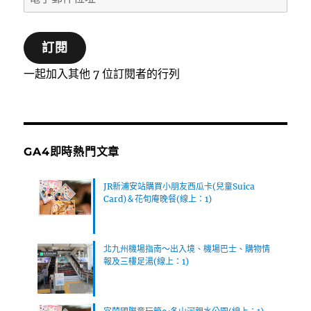
子
郵
訂閱
件
位
一起加入其他 7 位訂閱者的行列
址
GA4即時熱門文章
JR新浦安站購買小朋友西瓜卡(兒童Suica
Card)＆花旬庵晚餐(線上：1)
北九州機場指南～出入境、機場巴士、購物情
報及三樓足湯(線上：1)