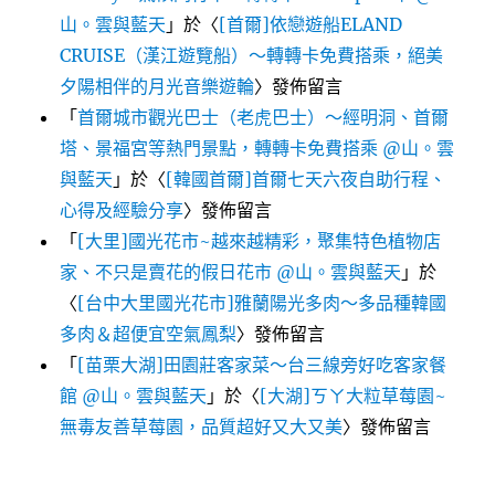
山。雲與藍天
」於〈
[首爾]依戀遊船ELAND
CRUISE（漢江遊覽船）～轉轉卡免費搭乘，絕美
夕陽相伴的月光音樂遊輪
〉發佈留言
「
首爾城市觀光巴士（老虎巴士）～經明洞、首爾
塔、景福宮等熱門景點，轉轉卡免費搭乘 @山。雲
與藍天
」於〈
[韓國首爾]首爾七天六夜自助行程、
心得及經驗分享
〉發佈留言
「
[大里]國光花市~越來越精彩，聚集特色植物店
家、不只是賣花的假日花市 @山。雲與藍天
」於
〈
[台中大里國光花市]雅蘭陽光多肉～多品種韓國
多肉＆超便宜空氣鳳梨
〉發佈留言
「
[苗栗大湖]田園莊客家菜～台三線旁好吃客家餐
館 @山。雲與藍天
」於〈
[大湖]ㄎㄚ大粒草莓園~
無毒友善草莓園，品質超好又大又美
〉發佈留言