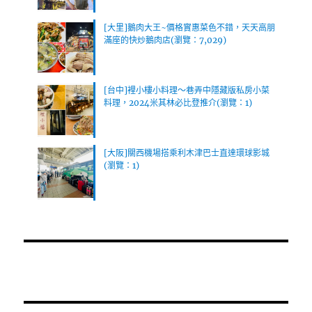
[大里]鵝肉大王~價格實惠菜色不錯，天天高朋
滿座的快炒鵝肉店(瀏覽：7,029)
[台中]裡小樓小料理～巷弄中隱藏版私房小菜
料理，2024米其林必比登推介(瀏覽：1)
[大阪]關西機場搭乘利木津巴士直達環球影城
(瀏覽：1)