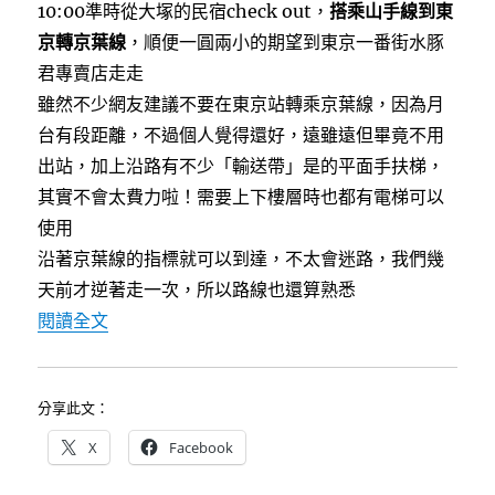
10:00準時從大塚的民宿check out，
搭乘山手線到東
京轉京葉線
，順便一圓兩小的期望到東京一番街水豚
君專賣店走走
雖然不少網友建議不要在東京站轉乘京葉線，因為月
台有段距離，不過個人覺得還好，遠雖遠但畢竟不用
出站，加上沿路有不少「輸送帶」是的平面手扶梯，
其實不會太費力啦！需要上下樓層時也都有電梯可以
使用
沿著京葉線的指標就可以到達，不太會迷路，我們幾
天前才逆著走一次，所以路線也還算熟悉
〈[東京迪士尼35週年]JR舞濱站迎賓中心寄放
閱讀全文
分享此文：
X
Facebook