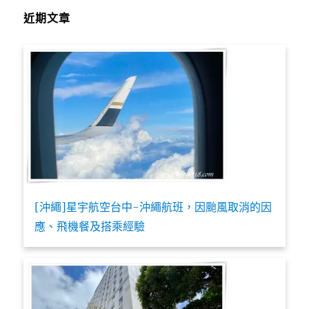
近期文章
[沖繩]星宇航空台中-沖繩航班，因颱風取消的因
應、飛機餐及搭乘經驗