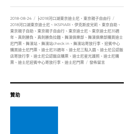
發
分
標
2018-08-24
╞2018河口湖東京迪士尼
、
東京親子自由行
佈
類
籤
2018河口湖東京迪士尼
、
IKSPIARI
、
伊克斯皮兒莉
、
東京自助
、
日
東京親子自助
、
東京親子自由行
、
東京迪士尼
、
東京迪士尼35週
期:
年
、
真劍勝負
、
真劍勝負拉麵
、
舞濱俱樂部
、
舞濱俱樂部購買迪士
尼門票
、
舞濱站
、
舞濱站check in
、
舞濱站寄放行李
、
迎賓中心
購買迪士尼門票
、
迪士尼35週年
、
迪士尼三點入園
、
迪士尼公認飯
店寄放行李
、
迪士尼公認飯店購票
、
迪士尼星光護照
、
迪士尼購
在
票
、
迪士尼迎賓中心寄放行李
、
迪士尼門票
發佈留言
〈[東
京
迪
士
尼
贊助
35
週
年]JR
舞
濱
站