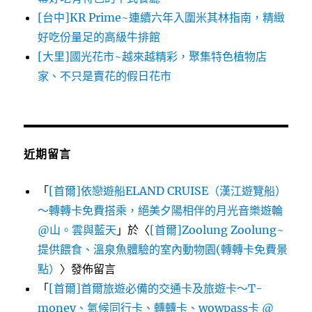
[台中]KR Prime~連續六年入圍米其林指南，精緻
好吃份量足的高級牛排館
[大里]國光花市~越來越精彩，聚集特色植物店
家、不只是賣花的假日花市
近期留言
「
[首爾]依戀遊船ELAND CRUISE（漢江遊覽船）
～轉轉卡免費搭乘，絕美夕陽相伴的月光音樂遊輪
@山。雲與藍天
」於〈
[首爾]Zoolung Zoolung~
提供餵食、溫泉魚體驗的室內動物園(轉轉卡免費景
點）
〉發佈留言
「
[首爾]首爾旅遊必備的交通卡及旅遊卡～T-
money、氣候同行卡、轉轉卡、wowpass卡 @