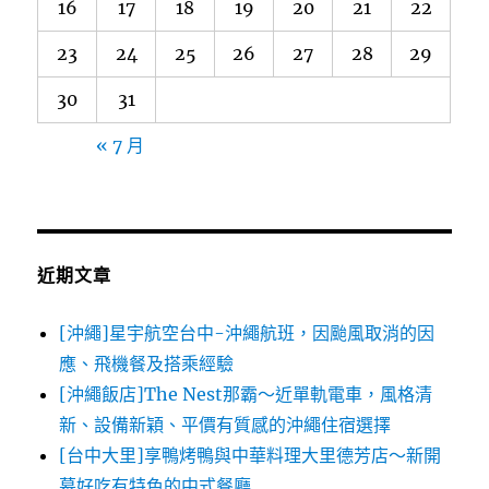
16
17
18
19
20
21
22
23
24
25
26
27
28
29
30
31
« 7 月
近期文章
[沖繩]星宇航空台中-沖繩航班，因颱風取消的因
應、飛機餐及搭乘經驗
[沖繩飯店]The Nest那霸～近單軌電車，風格清
新、設備新穎、平價有質感的沖繩住宿選擇
[台中大里]享鴨烤鴨與中華料理大里德芳店～新開
幕好吃有特色的中式餐廳