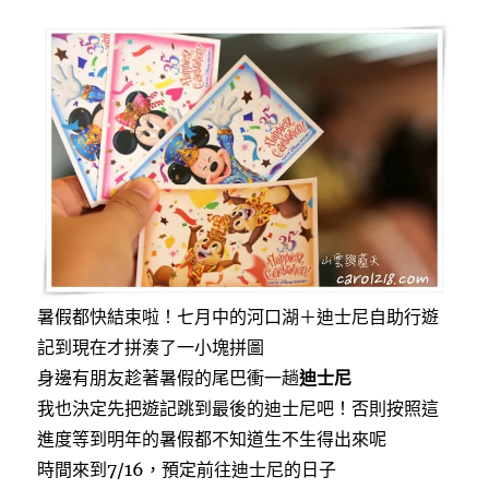
a
w
i
c
i
n
e
t
e
b
t
o
e
o
r
k
暑假都快結束啦！七月中的河口湖＋迪士尼自助行遊
記到現在才拼湊了一小塊拼圖
身邊有朋友趁著暑假的尾巴衝一趟
迪士尼
我也決定先把遊記跳到最後的迪士尼吧！否則按照這
進度等到明年的暑假都不知道生不生得出來呢
時間來到7/16，預定前往迪士尼的日子