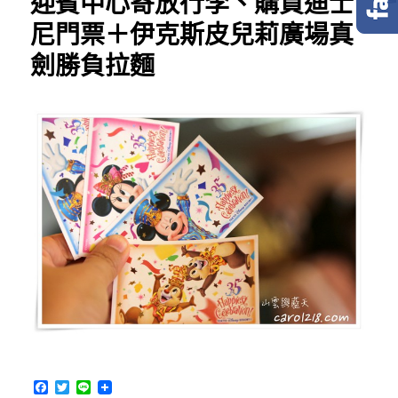
迎賓中心寄放行李、購買迪士
尼門票＋伊克斯皮兒莉廣場真
劍勝負拉麵
F
T
L