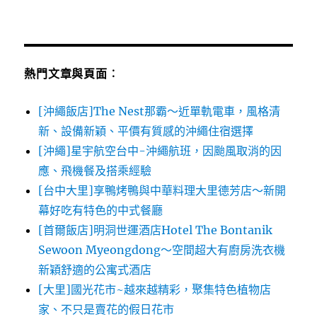
熱門文章與頁面︰
[沖繩飯店]The Nest那霸～近單軌電車，風格清
新、設備新穎、平價有質感的沖繩住宿選擇
[沖繩]星宇航空台中-沖繩航班，因颱風取消的因
應、飛機餐及搭乘經驗
[台中大里]享鴨烤鴨與中華料理大里德芳店～新開
幕好吃有特色的中式餐廳
[首爾飯店]明洞世運酒店Hotel The Bontanik
Sewoon Myeongdong～空間超大有廚房洗衣機
新穎舒適的公寓式酒店
[大里]國光花市~越來越精彩，聚集特色植物店
家、不只是賣花的假日花市