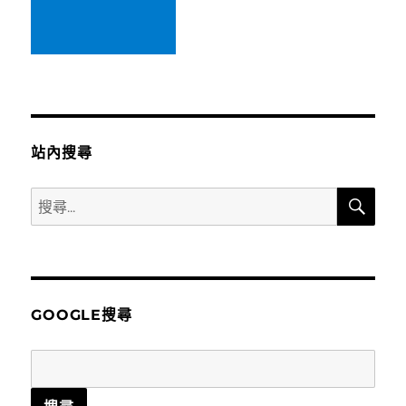
莉
廣
場
真
劍
勝
負
拉
站內搜尋
麵〉
搜
搜
尋
尋
關
鍵
字:
GOOGLE搜尋