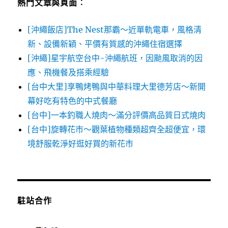
熱門文章與頁面︰
[沖繩飯店]The Nest那霸～近單軌電車，風格清
新、設備新穎、平價有質感的沖繩住宿選擇
[沖繩]星宇航空台中-沖繩航班，因颱風取消的因
應、飛機餐及搭乘經驗
[台中大里]享鴨烤鴨與中華料理大里德芳店～新開
幕好吃有特色的中式餐廳
[台中]一本釣職人燒肉～滿分評價高品質日式燒肉
[台中]旋轉花市～觀葉植物種類超齊全超便宜，環
境舒服乾淨好逛好買的新花市
駐站合作