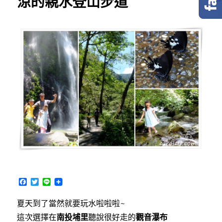
涼的親水登山步道
F
T
L
a
w
i
c
i
n
夏天到了當然就要玩水啦啦啦~
e
t
e
b
t
這次選擇在
南投埔里
聽說很好走的
觀音瀑布
o
e