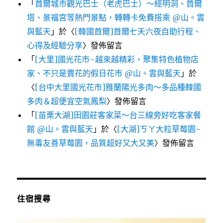
「
首爾城市觀光巴士（老虎巴士）～經明洞、首爾
塔、景福宮等熱門景點，轉轉卡免費搭乘 @山。雲
與藍天
」於〈
[韓國首爾]首爾七天六夜自助行程、
心得及經驗分享
〉發佈留言
「
[大里]國光花市~越來越精彩，聚集特色植物店
家、不只是賣花的假日花市 @山。雲與藍天
」於
〈
[台中大里國光花市]雅蘭陽光多肉～多品種韓國
多肉＆超便宜空氣鳳梨
〉發佈留言
「
[苗栗大湖]田園莊客家菜～台三線旁好吃客家餐
館 @山。雲與藍天
」於〈
[大湖]ㄎㄚ大粒草莓園~
無毒友善草莓園，品質超好又大又美
〉發佈留言
住宿搜尋