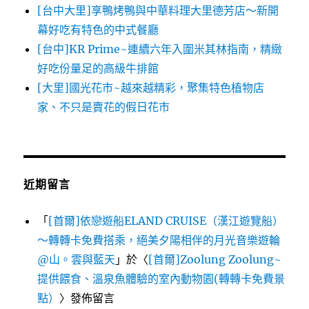
[台中大里]享鴨烤鴨與中華料理大里德芳店～新開
幕好吃有特色的中式餐廳
[台中]KR Prime~連續六年入圍米其林指南，精緻
好吃份量足的高級牛排館
[大里]國光花市~越來越精彩，聚集特色植物店
家、不只是賣花的假日花市
近期留言
「
[首爾]依戀遊船ELAND CRUISE（漢江遊覽船）
～轉轉卡免費搭乘，絕美夕陽相伴的月光音樂遊輪
@山。雲與藍天
」於〈
[首爾]Zoolung Zoolung~
提供餵食、溫泉魚體驗的室內動物園(轉轉卡免費景
點）
〉發佈留言