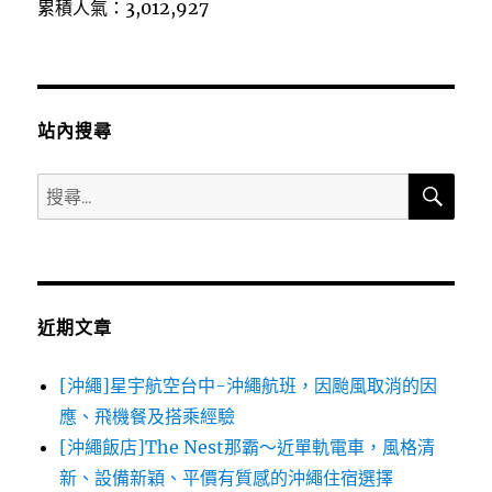
累積人氣：3,012,927
站內搜尋
搜
搜
尋
尋
關
鍵
字:
近期文章
[沖繩]星宇航空台中-沖繩航班，因颱風取消的因
應、飛機餐及搭乘經驗
[沖繩飯店]The Nest那霸～近單軌電車，風格清
新、設備新穎、平價有質感的沖繩住宿選擇