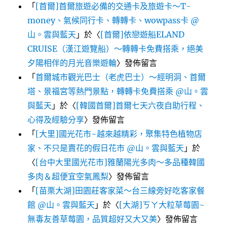
「
[首爾]首爾旅遊必備的交通卡及旅遊卡～T-
money、氣候同行卡、轉轉卡、wowpass卡 @
山。雲與藍天
」於〈
[首爾]依戀遊船ELAND
CRUISE（漢江遊覽船）～轉轉卡免費搭乘，絕美
夕陽相伴的月光音樂遊輪
〉發佈留言
「
首爾城市觀光巴士（老虎巴士）～經明洞、首爾
塔、景福宮等熱門景點，轉轉卡免費搭乘 @山。雲
與藍天
」於〈
[韓國首爾]首爾七天六夜自助行程、
心得及經驗分享
〉發佈留言
「
[大里]國光花市~越來越精彩，聚集特色植物店
家、不只是賣花的假日花市 @山。雲與藍天
」於
〈
[台中大里國光花市]雅蘭陽光多肉～多品種韓國
多肉＆超便宜空氣鳳梨
〉發佈留言
「
[苗栗大湖]田園莊客家菜～台三線旁好吃客家餐
館 @山。雲與藍天
」於〈
[大湖]ㄎㄚ大粒草莓園~
無毒友善草莓園，品質超好又大又美
〉發佈留言