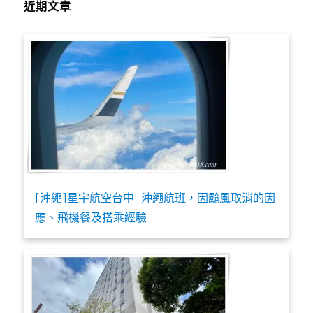
近期文章
[沖繩]星宇航空台中-沖繩航班，因颱風取消的因
應、飛機餐及搭乘經驗