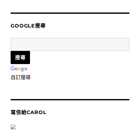
關
鍵
字:
GOOGLE搜尋
自訂搜尋
寫信給CAROL