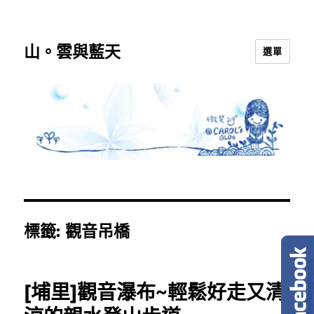
山。雲與藍天
選單
標籤:
觀音吊橋
[埔里]觀音瀑布~輕鬆好走又清