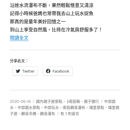
o
r
沿途水流瀑布不斷，果然輕鬆愜意又清涼
k
記得小時候爸媽也常帶我去山上玩水捉魚
那真的是童年美好回憶之一
到山上享受自然風，比待在冷氣房舒服多了！
〈[埔里]觀音瀑布~輕鬆好走又清涼的親水登山步
閱讀全文
分享此文：
Twitter
Facebook
發
分
標
2020-06-16
國內親子遊景點
、
╞南投縣
、
親子健行
中部戲
佈
類
籤
水
、
中部戲水景點
、
中部玩水
、
南投觀音瀑布
、
埔里景點
、
埔里親
日
在
子遊
、
觀音吊橋
、
觀音瀑布
有 3 則留言
期:
〈[埔
里]