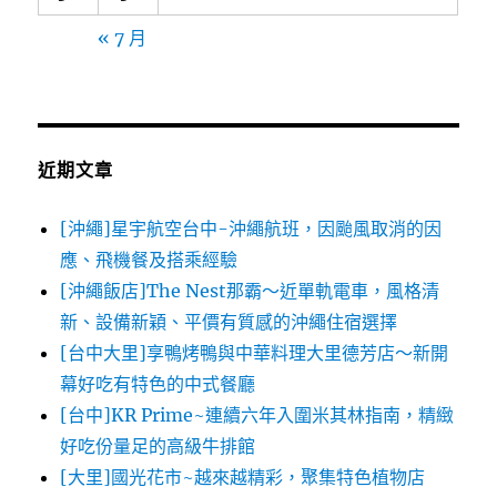
« 7 月
近期文章
[沖繩]星宇航空台中-沖繩航班，因颱風取消的因
應、飛機餐及搭乘經驗
[沖繩飯店]The Nest那霸～近單軌電車，風格清
新、設備新穎、平價有質感的沖繩住宿選擇
[台中大里]享鴨烤鴨與中華料理大里德芳店～新開
幕好吃有特色的中式餐廳
[台中]KR Prime~連續六年入圍米其林指南，精緻
好吃份量足的高級牛排館
[大里]國光花市~越來越精彩，聚集特色植物店