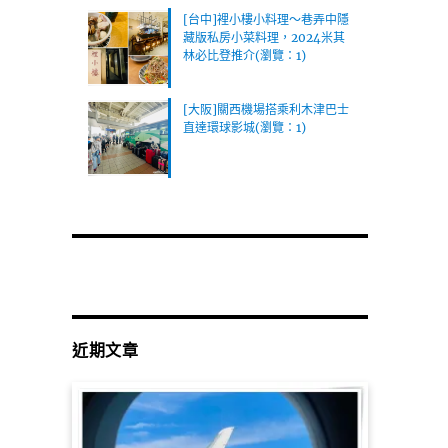
[台中]裡小樓小料理～巷弄中隱
藏版私房小菜料理，2024米其
林必比登推介(瀏覽：1)
[大阪]關西機場搭乘利木津巴士
直達環球影城(瀏覽：1)
近期文章