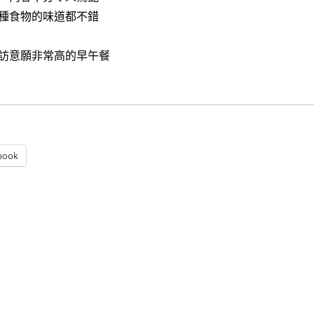
種食物的味道都不錯
訪意願非常高的早午餐
早午餐]森沐sun moon～豐盛美味，又超級有健康概念的優質早
book