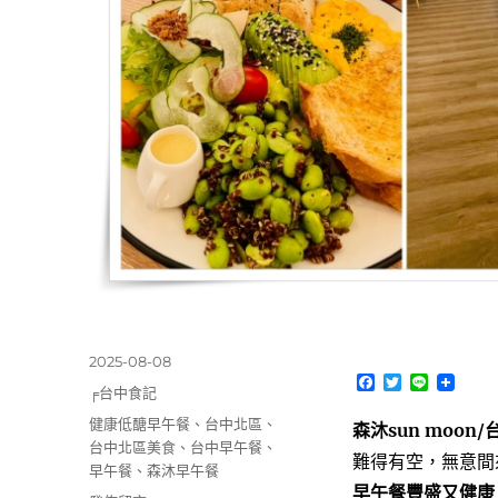
發
2025-08-08
F
T
L
佈
分
╒台中食記
a
w
i
日
類
c
i
n
標
健康低醣早午餐
、
台中北區
、
森沐sun moo
期:
e
t
e
籤
台中北區美食
、
台中早午餐
、
b
t
難得有空，無意間
o
e
早午餐
、
森沐早午餐
o
r
早午餐豐盛又健康