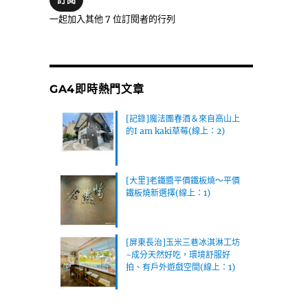
位
一起加入其他 7 位訂閱者的行列
址
GA4即時熱門文章
[記錄]魔法團春酒＆來自高山上
的I am kaki草莓(線上：2)
[大里]老鐵醬平價鐵板燒～平價
鐵板燒新選擇(線上：1)
[屏東長治]玉米三巷冰淇淋工坊
~成分天然好吃，環境舒服好
拍、有戶外遊戲空間(線上：1)