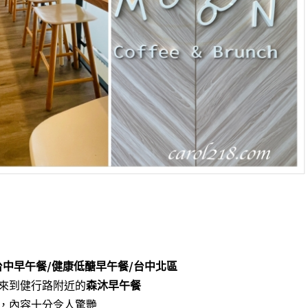
n/台中早午餐/健康低醣早午餐/台中北區
來到健行路附近的
森沐早午餐
，內容十分令人驚艷