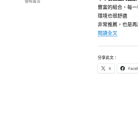
在
發佈留言
k
豐富的組合，每一
〈[台
中
環境也很舒適
早
非常推薦，也是再
午
〈[台中
閱讀全文
餐]
森
沐
sun
分享此文：
moon
～
X
Face
豐
盛
美
味，
又
超
級
有
健
康
概