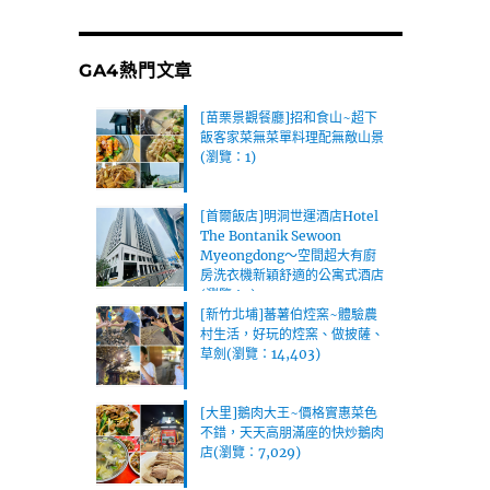
GA4熱門文章
[苗栗景觀餐廳]招和食山~超下
飯客家菜無菜單料理配無敵山景
(瀏覽：1)
[首爾飯店]明洞世運酒店Hotel
The Bontanik Sewoon
Myeongdong～空間超大有廚
房洗衣機新穎舒適的公寓式酒店
(瀏覽：1)
[新竹北埔]蕃薯伯焢窯~體驗農
村生活，好玩的焢窯、做披薩、
草劍(瀏覽：14,403)
[大里]鵝肉大王~價格實惠菜色
不錯，天天高朋滿座的快炒鵝肉
店(瀏覽：7,029)