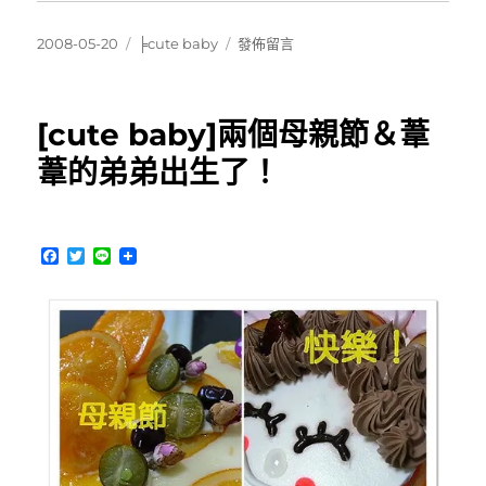
發
分
在
2008-05-20
╞cute baby
發佈留言
佈
類
〈[cute
日
baby]20080517
期:
葦
[cute baby]兩個母親節＆葦
葦
去
葦的弟弟出生了！
公
園
玩〉
F
T
L
a
w
i
c
i
n
e
t
e
b
t
o
e
o
r
k