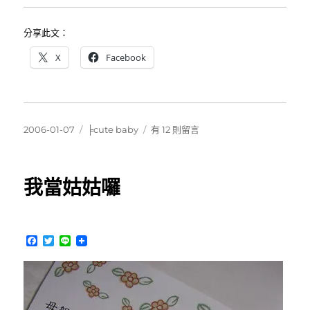
分享此文：
X
Facebook
發
分
在
2006-01-07
╞cute baby
有 12 則留言
佈
類
〈葦
日
葦
期:
滿
我當姑姑囉
月
了〉
中
F
T
L
a
w
i
c
i
n
e
t
e
b
t
o
e
o
r