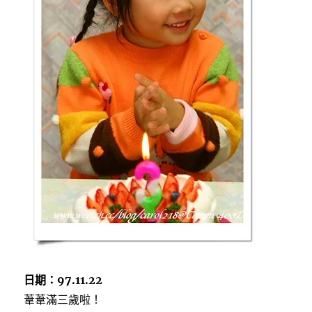
日期：97.11.22
葦葦滿三歲啦！