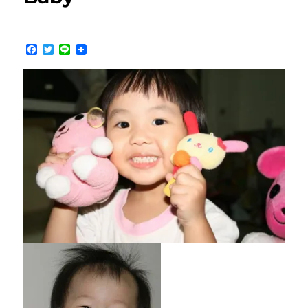
日
快
樂！！〉
中
F
T
L
a
w
i
c
i
n
e
t
e
b
t
o
e
o
r
k