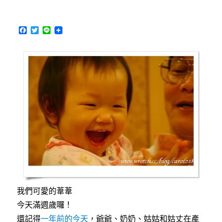
葦
葦
＆
F
T
L
Jeanine〉
a
w
i
c
i
n
e
t
e
b
t
o
e
o
r
k
我們可愛的葦葦
今天滿週歲囉！
還記得
一年前的今天
，爺爺、奶奶、姑姑和姑丈在產