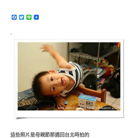
果
＆
小
F
T
L
翔
a
w
i
c
i
n
翔〉
e
t
e
中
b
t
o
e
o
r
k
這些照片是母親節那週回台北時拍的