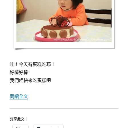
哇！今天有蛋糕吃耶！
好棒好棒
我們趕快來吃蛋糕吧
〈[cute baby]20071103葦葦說…〉
閱讀全文
分享此文：