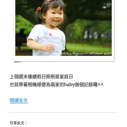
o
e
中
o
r
k
上個週末連續假日照例是家庭日
也就帶著相機順便為兩家的baby做個記錄囉^^
〈[cute baby]20080404Jeanine翔翔＆20
閱讀全文
分享此文：