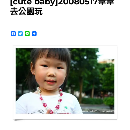
[cute baby]20080517葦葦
葦，
三
去公園玩
歲
了！〉
中
F
T
L
a
w
i
c
i
n
e
t
e
b
t
o
e
o
r
k