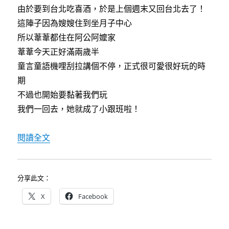
由於要到台北吃喜酒，於是上個週末又回台北去了！
這陣子因為嫂嫂住到坐月子中心
所以葦葦都住在阿公阿嬤家
葦葦今天正好滿兩歲半
童言童語機哩刮拉講個不停，正式很可愛很好玩的時
期
不過也開始要黏著我們玩
我們一回去，她就成了小跟班啦！
〈[cute baby]20080517葦葦去公園玩〉
閱讀全文
分享此文：
X
Facebook