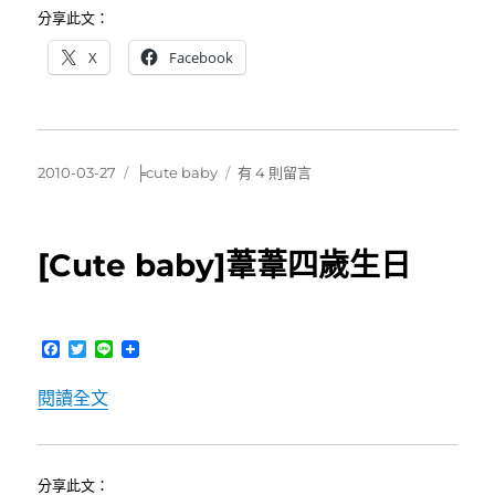
k
分享此文：
X
Facebook
發
分
在
2010-03-27
╞cute baby
有 4 則留言
佈
類
〈[42
日
代
期:
聚]
[Cute baby]葦葦四歲生日
古
靈
精
怪
F
T
L
Sigma〉
a
w
i
中
c
i
n
〈[Cute baby]葦葦四歲生日〉
閱讀全文
e
t
e
b
t
o
e
o
r
k
分享此文：