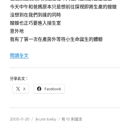
今天中午和爸媽原本只是想前往探視即將生產的嫂嫂
沒想到在我們到達的同時
嫂嫂也正巧要進入接生室
意外地
我有了第一次在產房外等待小生命誕生的體驗
〈我當姑姑囉〉
閱讀全文
分享此文：
X
Facebook
發
分
在
2005-11-20
╞cute baby
有 10 則留言
佈
類
〈我