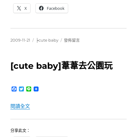
X
Facebook
發
分
在
2009-11-21
╞cute baby
發佈留言
佈
類
〈[Cute
日
baby]
期:
葦
[cute baby]葦葦去公園玩
葦
四
歲
生
F
T
L
日〉
a
w
i
c
i
n
e
t
e
〈[cute baby]葦葦去公園玩〉
閱讀全文
b
t
o
e
o
r
k
分享此文：