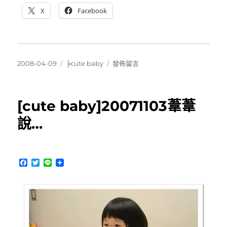
X
Facebook
發
分
在
2008-04-09
╞cute baby
發佈留言
佈
類
〈[cute
日
baby]20080404Jeanine
期:
翔
[cute baby]20071103葦葦
翔
＆
說…
20080405
葦
葦
在
F
T
L
中
a
w
i
c
i
n
央
e
t
e
大
b
t
學〉
o
e
o
r
k