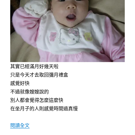
k
其實已經滿月好幾天啦
只是今天才去取回彌月禮盒
感覺好快
不過就像嫂嫂說的
別人都會覺得怎麼這麼快
在坐月子的人則感覺時間過真慢
〈葦葦滿月了〉
閱讀全文