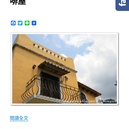
啡屋
F
T
L
a
w
i
c
i
n
e
t
e
b
t
o
e
o
r
k
〈[cute baby]小姊妹遊魔法咖啡屋〉
閱讀全文