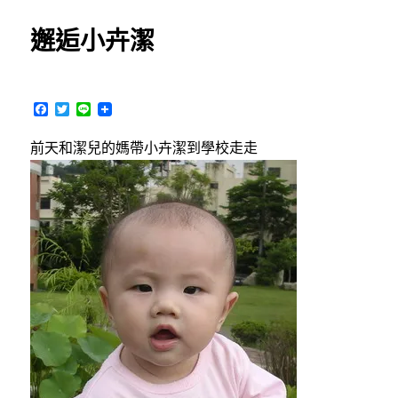
日
當
期:
姑
邂逅小卉潔
姑
囉〉
中
F
T
L
a
w
i
c
i
n
前天和潔兒的媽帶小卉潔到學校走走
e
t
e
b
t
o
e
o
r
k