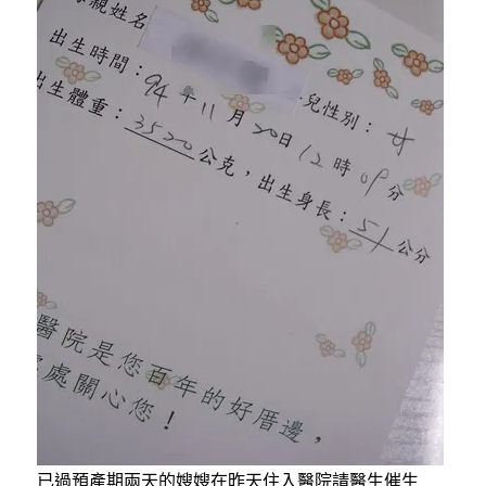
k
已過預產期兩天的嫂嫂在昨天住入醫院請醫生催生