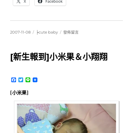
X
Facebook
發
分
在
2007-11-08
╞cute baby
發佈留言
佈
類
〈[cute
日
baby]20071103
期:
葦
[新生報到]小米果＆小翔翔
葦
說…〉
F
T
L
a
w
i
c
i
n
[小米果]
e
t
e
b
t
o
e
o
r
k