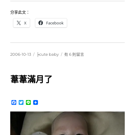
分享此文：
X
Facebook
發
分
在
2006-10-13
╞cute baby
有 6 則留言
佈
類
〈[五
日
天
期:
連
葦葦滿月了
假]
葦
葦
&Jeanine
F
T
L
Baby〉
a
w
i
中
c
i
n
e
t
e
b
t
o
e
o
r