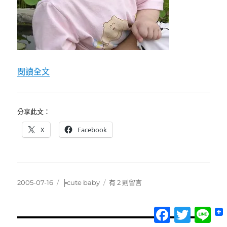
〈邂逅小卉潔〉
閱讀全文
分享此文：
X
Facebook
發
分
在
2005-07-16
╞cute baby
有 2 則留言
佈
類
〈邂
日
逅
Facebook
Twitter
Lin
期:
小
卉