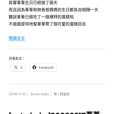
其實葦葦生日已經過了兩天
而且因為葦葦和她爸爸媽媽的生日都各自相隔一天
聽說葦葦已經吃了一個禮拜的蛋糕啦
不過還是特地幫葦葦帶了個可愛的蛋糕回去
〈[cute baby]葦葦，三歲了！〉
閱讀全文
分享此文：
X
Facebook
發
分
在
2008-11-25
╞cute baby
有 1 則留言
佈
類
〈[cute
日
baby]
期:
葦