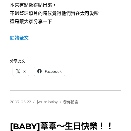
本來有點懶得貼出來，
不過整理照片的時候覺得他們實在太可愛啦
還是跟大家分享一下
〈[baby]爆米花、葦葦＆Jeanine〉
閱讀全文
分享此文：
X
Facebook
發
分
在
2007-05-22
╞cute baby
發佈留言
佈
類
〈[baby]
日
爆
期:
米
[BABY]葦葦～生日快樂！！
花、