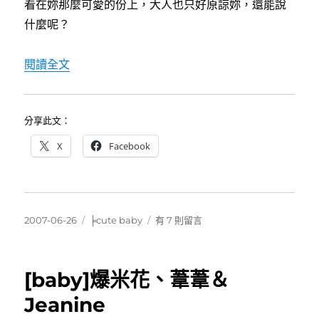
看在妳那麼可愛的份上，大人也只好原諒妳，還能說
什麼呢？
〈[新生報到]小米果＆小翔翔〉
閱讀全文
分享此文：
X
Facebook
發
分
在
2007-06-26
╞cute baby
有 7 則留言
佈
類
〈[新
日
生
期:
報
[baby]爆米花、葦葦＆
到]
小
Jeanine
米