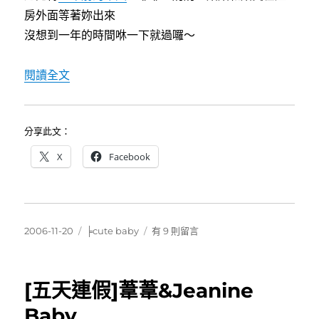
房外面等著妳出來
沒想到一年的時間咻一下就過囉～
〈[BABY]葦葦～生日快樂！！〉
閱讀全文
分享此文：
X
Facebook
發
分
在
2006-11-20
╞cute baby
有 9 則留言
佈
類
〈[BABY]
日
葦
期:
葦
[五天連假]葦葦&Jeanine
～
生
Baby