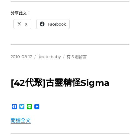
分享此文：
X
Facebook
發
分
在
2010-08-12
╞cute baby
有 5 則留言
佈
類
〈[cute
日
baby]
期:
小
[42代聚]古靈精怪Sigma
姊
妹
遊
魔
F
T
L
法
a
w
i
咖
c
i
n
〈[42代聚]古靈精怪Sigma〉
閱讀全文
e
t
e
啡
b
t
屋〉
o
e
中
o
r