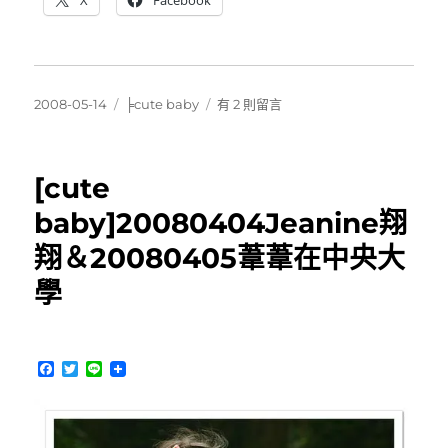
發
分
在
2008-05-14
╞cute baby
有 2 則留言
佈
類
〈[cute
日
baby]
期:
兩
[cute
個
母
baby]20080404Jeanine翔
親
翔＆20080405葦葦在中央大
節
＆
學
葦
葦
的
弟
F
T
L
弟
a
w
i
出
c
i
n
e
t
e
生
b
t
了！〉