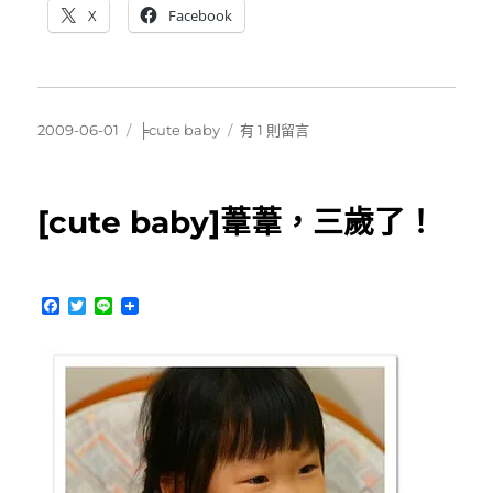
X
Facebook
發
分
在
2009-06-01
╞cute baby
有 1 則留言
佈
類
〈[cute
日
baby]
期:
葦
[cute baby]葦葦，三歲了！
葦
去
公
園
F
T
L
玩〉
a
w
i
中
c
i
n
e
t
e
b
t
o
e
o
r
k