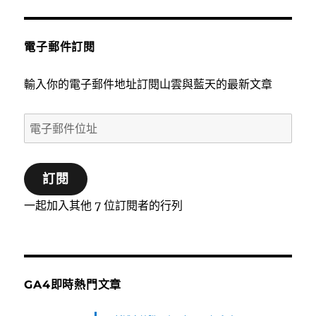
電子郵件訂閱
輸入你的電子郵件地址訂閱山雲與藍天的最新文章
電
子
郵
訂閱
件
位
一起加入其他 7 位訂閱者的行列
址
GA4即時熱門文章