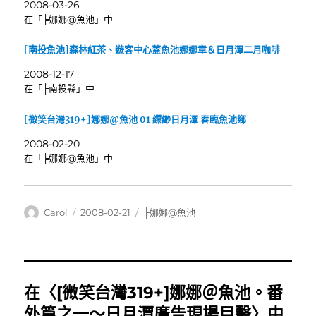
2008-03-26
在「╞娜娜@魚池」中
[南投魚池]森林紅茶、遊客中心蓋魚池娜娜章＆日月潭二月咖啡
2008-12-17
在「╞南投縣」中
[微笑台灣319+]娜娜@魚池 01 縹緲日月潭 春臨魚池鄉
2008-02-20
在「╞娜娜@魚池」中
作
發
分
Carol
2008-02-21
╞娜娜@魚池
者
佈
類
日
期:
在〈[微笑台灣319+]娜娜＠魚池。番
外篇之一～日月潭廣告現場目擊〉中