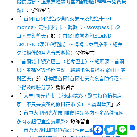
提供餵食、溫泉魚體驗的室內動物園(轉轉卡免費景
點）
〉發佈留言
「
[首爾]首爾旅遊必備的交通卡及旅遊卡～T-
money、氣候同行卡、轉轉卡、wowpass卡 @
山。雲與藍天
」於〈
[首爾]依戀遊船ELAND
CRUISE（漢江遊覽船）～轉轉卡免費搭乘，絕美
夕陽相伴的月光音樂遊輪
〉發佈留言
「
首爾城市觀光巴士（老虎巴士）～經明洞、首爾
塔、景福宮等熱門景點，轉轉卡免費搭乘 @山。雲
與藍天
」於〈
[韓國首爾]首爾七天六夜自助行程、
心得及經驗分享
〉發佈留言
「
[大里]國光花市~越來越精彩，聚集特色植物店
家、不只是賣花的假日花市 @山。雲與藍天
」於
〈
[台中大里國光花市]雅蘭陽光多肉～多品種韓國
多肉＆超便宜空氣鳳梨
〉發佈留言
Facebook
Twitter
Lin
「
[苗栗大湖]田園莊客家菜～台三線旁好吃客家餐