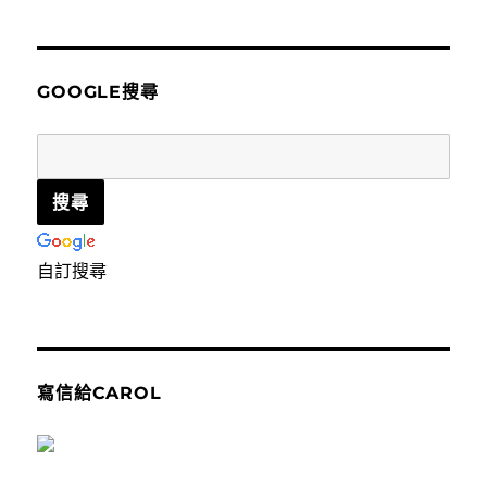
關
鍵
字:
GOOGLE搜尋
自訂搜尋
寫信給CAROL