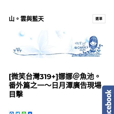
山。雲與藍天
選單
[微笑台灣319+]娜娜＠魚池。
番外篇之一～日月潭廣告現場
目擊
F
T
L