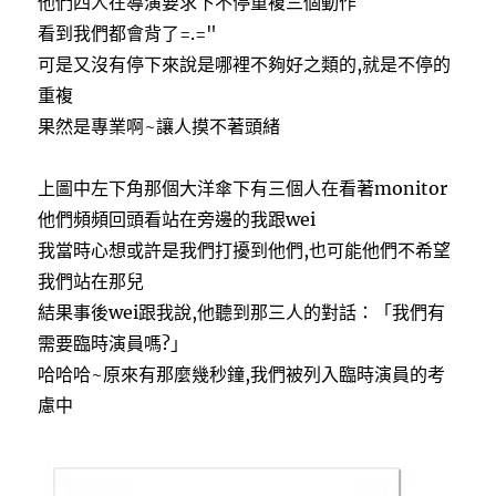
他們四人在導演要求下不停重複三個動作
看到我們都會背了=.="
可是又沒有停下來說是哪裡不夠好之類的,就是不停的
重複
果然是專業啊~讓人摸不著頭緒
上圖中左下角那個大洋傘下有三個人在看著monitor
他們頻頻回頭看站在旁邊的我跟wei
我當時心想或許是我們打擾到他們,也可能他們不希望
我們站在那兒
結果事後wei跟我說,他聽到那三人的對話：「我們有
需要臨時演員嗎?」
哈哈哈~原來有那麼幾秒鐘,我們被列入臨時演員的考
慮中