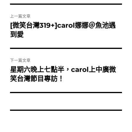
文
上一篇文章
章
[微笑台灣319+]carol娜娜＠魚池遇
上
一
到愛
導
篇
覽
文
章:
下一篇文章
星期六晚上七點半，carol上中廣微
下
一
笑台灣節目專訪！
篇
文
章: