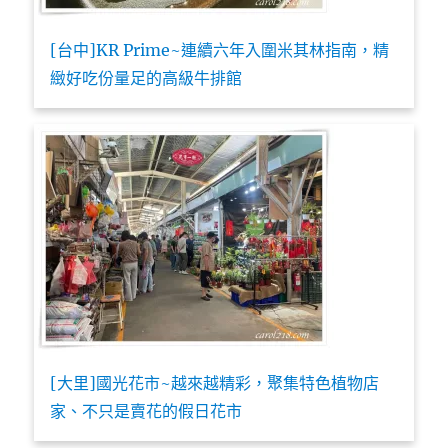
[台中]KR Prime~連續六年入圍米其林指南，精
緻好吃份量足的高級牛排館
[大里]國光花市~越來越精彩，聚集特色植物店
家、不只是賣花的假日花市