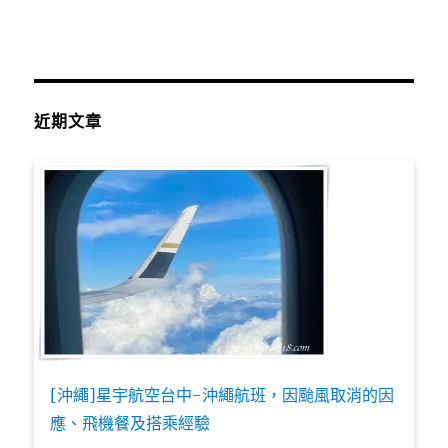
近期文章
[沖繩]星宇航空台中-沖繩航班，因颱風取消的因
應、飛機餐及搭乘經驗