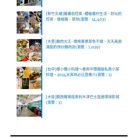
[新竹北埔]蕃薯伯焢窯~體驗農村生活，好玩的
焢窯、做披薩、草劍(瀏覽：14,403)
[大里]鵝肉大王~價格實惠菜色不錯，天天高朋
滿座的快炒鵝肉店(瀏覽：7,029)
[台中]裡小樓小料理～巷弄中隱藏版私房小菜
料理，2024米其林必比登推介(瀏覽：1)
[大阪]關西機場搭乘利木津巴士直達環球影城
(瀏覽：1)