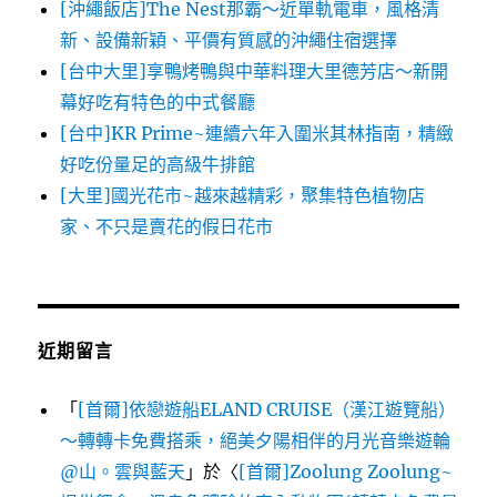
[沖繩飯店]The Nest那霸～近單軌電車，風格清
新、設備新穎、平價有質感的沖繩住宿選擇
[台中大里]享鴨烤鴨與中華料理大里德芳店～新開
幕好吃有特色的中式餐廳
[台中]KR Prime~連續六年入圍米其林指南，精緻
好吃份量足的高級牛排館
[大里]國光花市~越來越精彩，聚集特色植物店
家、不只是賣花的假日花市
近期留言
「
[首爾]依戀遊船ELAND CRUISE（漢江遊覽船）
～轉轉卡免費搭乘，絕美夕陽相伴的月光音樂遊輪
@山。雲與藍天
」於〈
[首爾]Zoolung Zoolung~