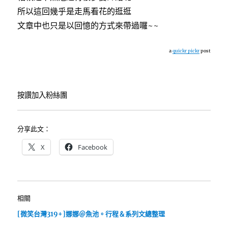
所以這回幾乎是走馬看花的逛逛
文章中也只是以回憶的方式來帶過囉~~
a
quickr pickr
post
按讚加入粉絲團
分享此文：
X
Facebook
相關
[微笑台灣319+]娜娜＠魚池。行程＆系列文總整理