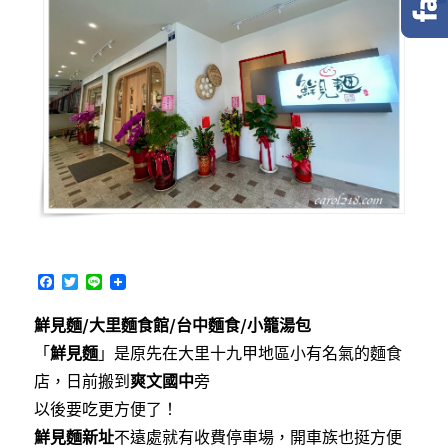
F
T
L
a
w
i
c
i
n
鮮見麵/大里麵食館/台中麵食/小籠湯包
e
t
e
b
t
「
鮮見麵
」是原先在大里十九甲地區小有名氣的麵食
o
e
o
r
店，日前搬到
爽文國中
旁
k
以後要吃更方便了！
鮮見麵新址
不遠處就有收費停車場，開車族也挺方便