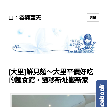
山。雲與藍天
選單
[大里]鮮見麵～大里平價好吃
的麵食館，遷移新址搬新家