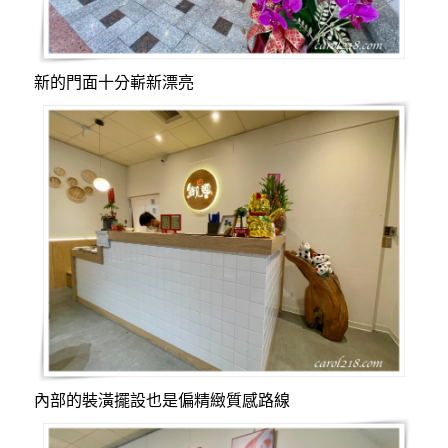
新的門面十分嶄新漂亮
內部的裝潢擺設也是偏精緻質感路線