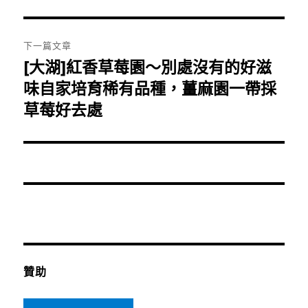
篇
覽
文
章:
下一篇文章
[大湖]紅香草莓園～別處沒有的好滋
下
一
味自家培育稀有品種，薑麻園一帶採
篇
草莓好去處
文
章:
贊助