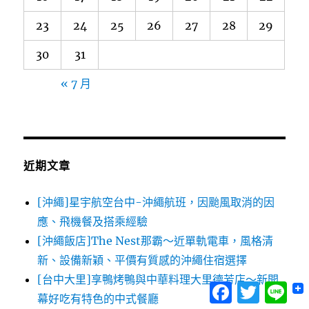
23
24
25
26
27
28
29
30
31
« 7 月
近期文章
[沖繩]星宇航空台中-沖繩航班，因颱風取消的因
應、飛機餐及搭乘經驗
[沖繩飯店]The Nest那霸～近單軌電車，風格清
新、設備新穎、平價有質感的沖繩住宿選擇
[台中大里]享鴨烤鴨與中華料理大里德芳店～新開
Facebook
Twitter
Lin
幕好吃有特色的中式餐廳