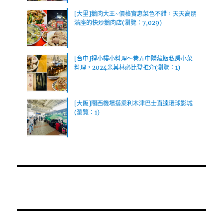
[大里]鵝肉大王~價格實惠菜色不錯，天天高朋
滿座的快炒鵝肉店(瀏覽：7,029)
[台中]裡小樓小料理～巷弄中隱藏版私房小菜
料理，2024米其林必比登推介(瀏覽：1)
[大阪]關西機場搭乘利木津巴士直達環球影城
(瀏覽：1)