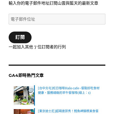
輸入你的電子郵件地址訂閱山雲與藍天的最新文章
電
子
郵
訂閱
件
位
一起加入其他 7 位訂閱者的行列
址
GA4即時熱門文章
[台中北屯]松日咖啡Halo cafe~餐點好吃食材
健康，服務細緻的早午餐咖啡(線上：1)
[東京迪士尼]超萌達菲秀！鱈魚岬錦標美食餐