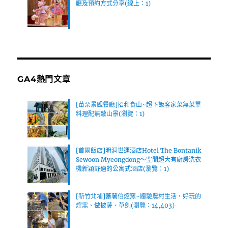
廳及預約方式分享(線上：1)
GA4熱門文章
[苗栗景觀餐廳]招和食山~超下飯客家菜無菜單
料理配無敵山景(瀏覽：1)
[首爾飯店]明洞世運酒店Hotel The Bontanik
Sewoon Myeongdong～空間超大有廚房洗衣
機新穎舒適的公寓式酒店(瀏覽：1)
[新竹北埔]蕃薯伯焢窯~體驗農村生活，好玩的
焢窯、做披薩、草劍(瀏覽：14,403)