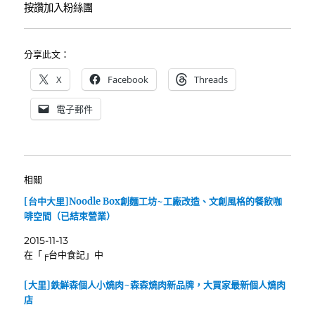
按讚加入粉絲團
分享此文：
X
Facebook
Threads
電子郵件
相關
[台中大里]Noodle Box創麵工坊~工廠改造、文創風格的餐飲咖
啡空間（已結束營業）
2015-11-13
在「╒台中食記」中
[大里]鉄鮮森個人小燒肉~森森燒肉新品牌，大買家最新個人燒肉
店