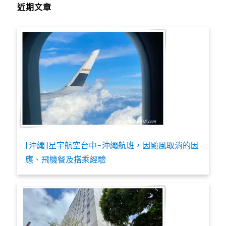
近期文章
[沖繩]星宇航空台中-沖繩航班，因颱風取消的因
應、飛機餐及搭乘經驗