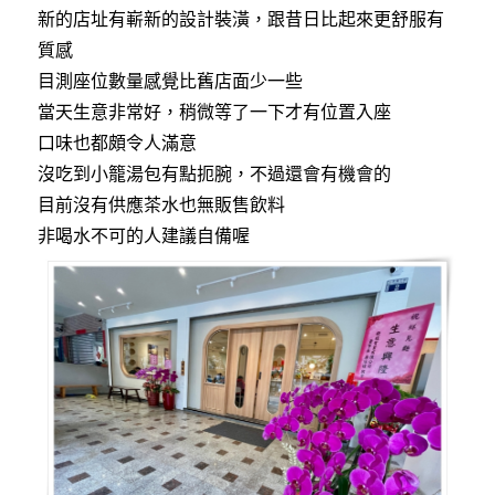
新的店址有嶄新的設計裝潢，跟昔日比起來更舒服有
質感
目測座位數量感覺比舊店面少一些
當天生意非常好，稍微等了一下才有位置入座
口味也都頗令人滿意
沒吃到小籠湯包有點扼腕，不過還會有機會的
目前沒有供應茶水也無販售飲料
非喝水不可的人建議自備喔