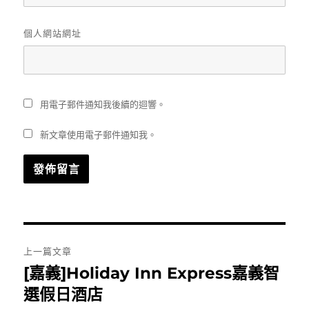
個人網站網址
用電子郵件通知我後續的迴響。
新文章使用電子郵件通知我。
文
上一篇文章
章
[嘉義]Holiday Inn Express嘉義智
上
一
選假日酒店
導