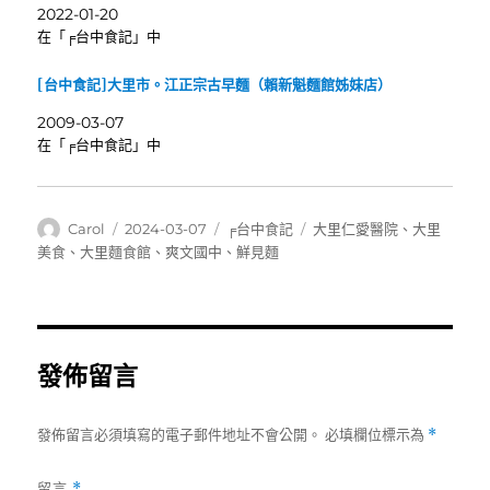
2022-01-20
在「╒台中食記」中
[台中食記]大里市。江正宗古早麵（賴新魁麵館姊妹店）
2009-03-07
在「╒台中食記」中
作
發
分
標
Carol
2024-03-07
╒台中食記
大里仁愛醫院
、
大里
者
佈
類
籤
美食
、
大里麵食館
、
爽文國中
、
鮮見麵
日
期:
發佈留言
發佈留言必須填寫的電子郵件地址不會公開。
必填欄位標示為
*
留言
*