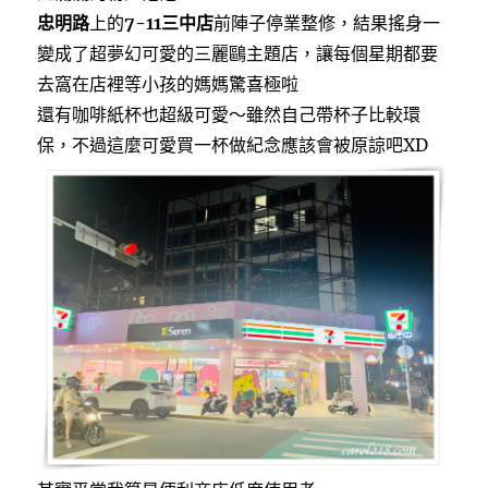
忠明路
上的
7-11三中店
前陣子停業整修，結果搖身一
變成了超夢幻可愛的三麗鷗主題店，讓每個星期都要
去窩在店裡等小孩的媽媽驚喜極啦
還有咖啡紙杯也超級可愛～雖然自己帶杯子比較環
保，不過這麼可愛買一杯做紀念應該會被原諒吧XD