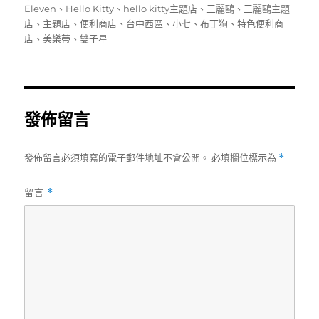
者
佈
類
籤
Eleven
、
Hello Kitty
、
hello kitty主題店
、
三麗鷗
、
三麗鷗主題
日
店
、
主題店
、
便利商店
、
台中西區
、
小七
、
布丁狗
、
特色便利商
期:
店
、
美樂蒂
、
雙子星
發佈留言
發佈留言必須填寫的電子郵件地址不會公開。
必填欄位標示為
*
留言
*