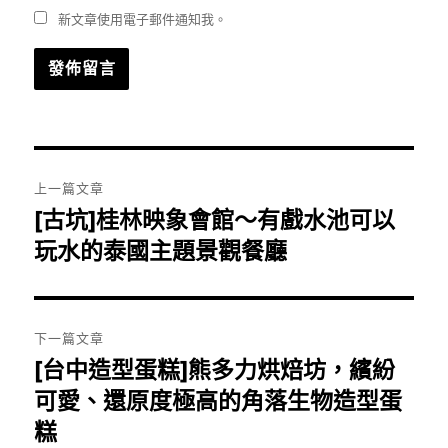
新文章使用電子郵件通知我。
文
上一篇文章
章
[古坑]桂林映象會館～有戲水池可以
上
一
玩水的泰國主題景觀餐廳
導
篇
覽
文
章:
下一篇文章
[台中造型蛋糕]熊多力烘焙坊，繽紛
下
一
可愛、還原度極高的角落生物造型蛋
篇
糕