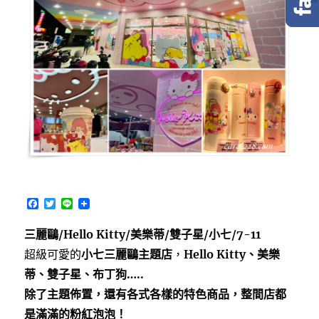
F
T
L
a
w
i
c
i
n
三麗鷗/Hello Kitty/美樂蒂/雙子星/小七/7-11
e
t
e
b
t
超級可愛的
小七三麗鷗主題店
，
Hello Kitty、美樂
o
e
o
r
蒂、雙子星、布丁狗…..
k
除了主題佈置，還有各式各樣的特色商品，整間店都
是滿滿的粉紅泡泡！