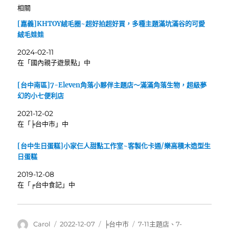
相關
[嘉義]KHTOY絨毛圈~超好拍超好買，多種主題滿坑滿谷的可愛
絨毛娃娃
2024-02-11
在「國內親子遊景點」中
[台中南區]7-Eleven角落小夥伴主題店～滿滿角落生物，超級夢
幻的小七便利店
2021-12-02
在「╞台中市」中
[台中生日蛋糕]小家仨人甜點工作室~客製化卡通/樂高積木造型生
日蛋糕
2019-12-08
在「╒台中食記」中
作
發
分
標
Carol
2022-12-07
╞台中市
7-11主題店
、
7-