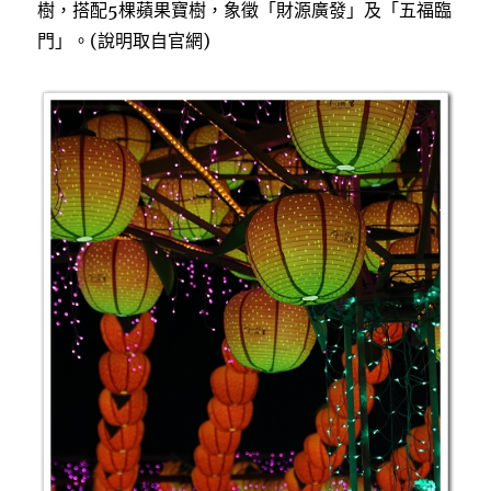
樹，搭配5棵蘋果寶樹，象徵「財源廣發」及「五福臨
門」。(說明取自官網)