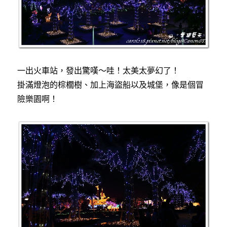
一出火車站，發出驚嘆～哇！太美太夢幻了！
掛滿燈泡的棕櫚樹、加上海盜船以及城堡，像是個冒
險樂園啊！