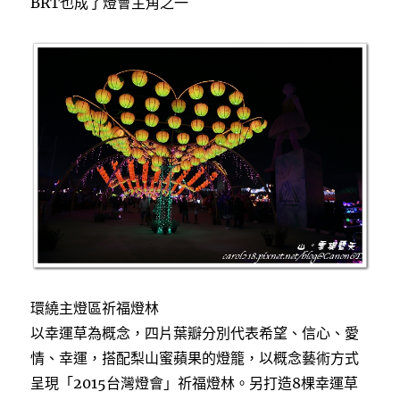
BRT也成了燈會主角之一
環繞主燈區祈福燈林
以幸運草為概念，四片葉瓣分別代表希望、信心、愛
情、幸運，搭配梨山蜜蘋果的燈籠，以概念藝術方式
呈現「2015台灣燈會」祈福燈林。另打造8棵幸運草