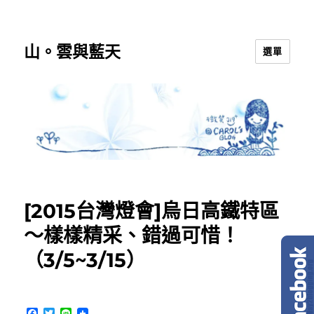
山。雲與藍天
選單
[2015台灣燈會]烏日高鐵特區
～樣樣精采、錯過可惜！
（3/5~3/15）
F
T
L