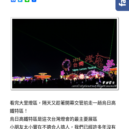
a
w
i
c
i
n
e
t
e
b
t
o
e
o
r
k
看完大里燈區，隔天又趁著開幕交管前走一趟烏日高
鐵特區！
烏日高鐵特區是這次台灣燈會的最主要展區
小朋友太小實在不適合人擠人，我們已經許多年沒有