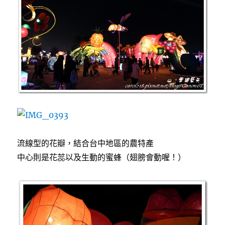
流線型的花瓣，結合台中地區的農特產
中心則是花蕊以及生動的蜜蜂（翅膀會動喔！）