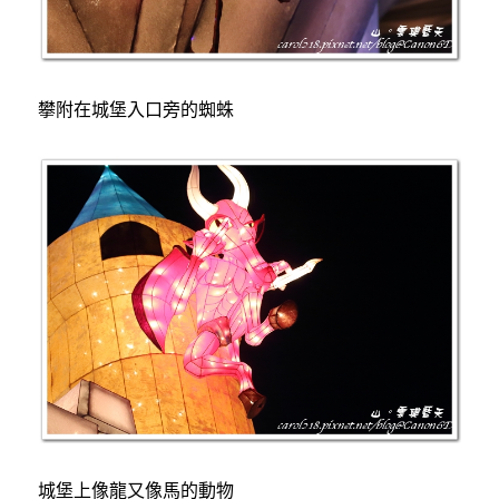
攀附在城堡入口旁的蜘蛛
城堡上像龍又像馬的動物