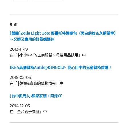
相關
[體驗]Zoila Light Tote 輕量托特媽媽包（黑白豹紋＆灰藍單寧）
～又輕又實用的好看媽媽包
2013-11-19
在「╞小小wei的工商服務～母嬰用品試用」中
IKEA高腳餐椅Antilop&INGOLF~我心目中的兒童餐椅首選！
2015-05-05
在「╞媽媽&寶寶的購物情報」中
[台中抓周]小熊家家酒。阿妹1Y
2014-12-03
在「全台親子餐廳」中