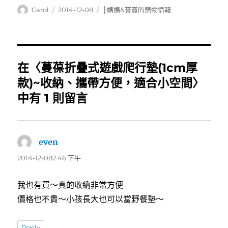
作
發
分
Carol
2014-12-08
╞媽媽&寶寶的購物情報
者
佈
類
日
期:
在〈蔓葆折疊式遊戲爬行墊(1cm厚
款)~收納、攜帶方便，適合小空間〉
中有 1 則留言
even
表
示:
2014-12-082:46 下午
我也有買～真的收納非常方便
價格也不貴～小孩長大也可以當野餐墊～
Reply