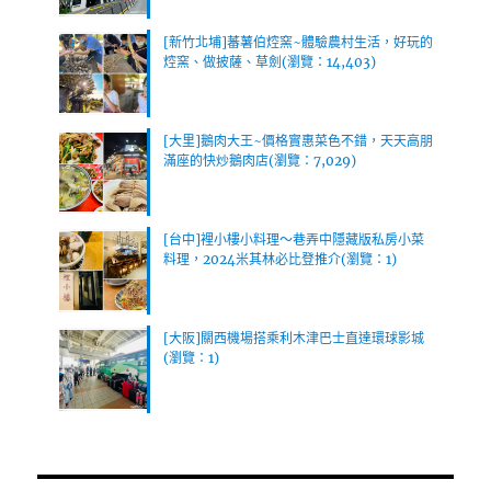
[新竹北埔]蕃薯伯焢窯~體驗農村生活，好玩的
焢窯、做披薩、草劍(瀏覽：14,403)
[大里]鵝肉大王~價格實惠菜色不錯，天天高朋
滿座的快炒鵝肉店(瀏覽：7,029)
[台中]裡小樓小料理～巷弄中隱藏版私房小菜
料理，2024米其林必比登推介(瀏覽：1)
[大阪]關西機場搭乘利木津巴士直達環球影城
(瀏覽：1)