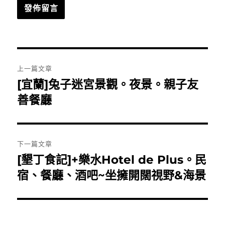
文
上一篇文章
章
[宜蘭]兔子迷宮景觀。夜景。親子友
上
一
善餐廳
導
篇
覽
文
章:
下一篇文章
[墾丁食記]+樂水Hotel de Plus。民
下
一
宿、餐廳、酒吧~坐擁開闊視野&海景
篇
文
章: