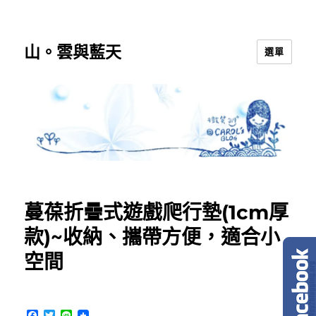
山。雲與藍天
選單
蔓葆折疊式遊戲爬行墊(1cm厚
款)~收納、攜帶方便，適合小
空間
F
T
L