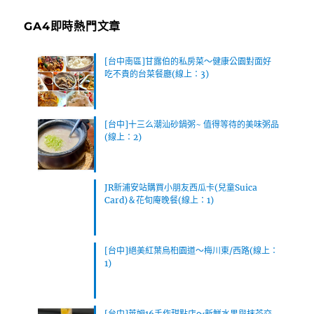
GA4即時熱門文章
[台中南區]甘露伯的私房菜～健康公園對面好
吃不貴的台菜餐廳(線上：3)
[台中]十三么潮汕砂鍋粥~ 值得等待的美味粥品
(線上：2)
JR新浦安站購買小朋友西瓜卡(兒童Suica
Card)＆花旬庵晚餐(線上：1)
[台中]絕美紅葉烏桕園道～梅川東/西路(線上：
1)
[台中]萊姆16手作甜點店～新鮮水果與抹茶交