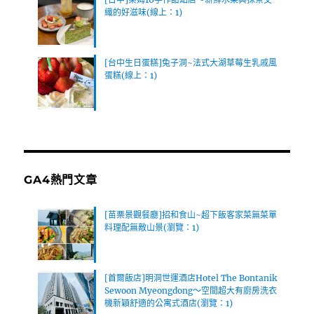
織的好滋味(線上：1)
[台中生日蛋糕]兔子洞~法式大湖草莓生乳戚風
蛋糕(線上：1)
GA4熱門文章
[苗栗景觀餐廳]招和食山~超下飯客家菜無菜單
料理配無敵山景(瀏覽：1)
[首爾飯店]明洞世運酒店Hotel The Bontanik
Sewoon Myeongdong～空間超大有廚房洗衣
機新穎舒適的公寓式酒店(瀏覽：1)