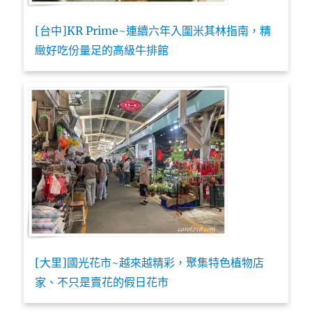
[台中]KR Prime~連續六年入圍米其林指南，精
緻好吃份量足的高級牛排館
[大里]國光花市~越來越精彩，聚集特色植物店
家、不只是賣花的假日花市