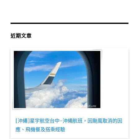
近期文章
[沖繩]星宇航空台中-沖繩航班，因颱風取消的因
應、飛機餐及搭乘經驗