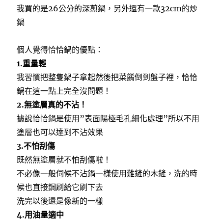
我買的是26公分的深煎鍋，另外還有一款32cm的炒
鍋
個人覺得恰恰鍋的優點：
1.重量輕
我習慣把整隻鍋子拿起然後把菜餚倒到盤子裡，恰恰
鍋在這一點上完全沒問題！
2.無塗層真的不沾！
據說恰恰鍋是使用”表面陽極毛孔細化處理”所以不用
塗層也可以達到不沾效果
3.不怕刮傷
既然無塗層就不怕刮傷啦！
不必像一般伺候不沾鍋一樣使用難鏟的木鏟，洗的時
候也直接鋼刷給它刷下去
洗完以後還是像新的一樣
4.用油量適中