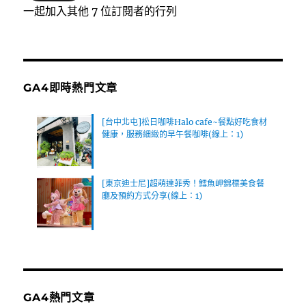
位
一起加入其他 7 位訂閱者的行列
址
GA4即時熱門文章
[台中北屯]松日咖啡Halo cafe~餐點好吃食材
健康，服務細緻的早午餐咖啡(線上：1)
[東京迪士尼]超萌達菲秀！鱈魚岬錦標美食餐
廳及預約方式分享(線上：1)
GA4熱門文章