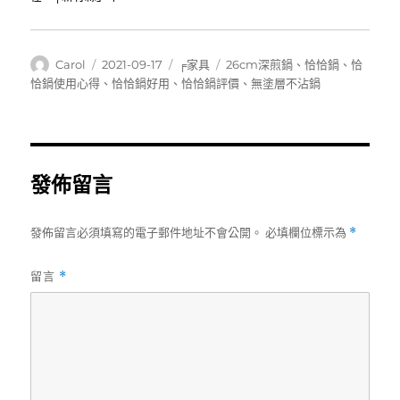
作
發
分
標
Carol
2021-09-17
╒家具
26cm深煎鍋
、
恰恰鍋
、
恰
者
佈
類
籤
恰鍋使用心得
、
恰恰鍋好用
、
恰恰鍋評價
、
無塗層不沾鍋
日
期:
發佈留言
發佈留言必須填寫的電子郵件地址不會公開。
必填欄位標示為
*
留言
*