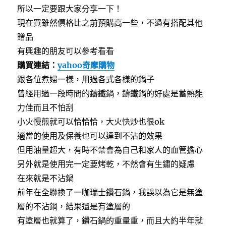
所以一定要跟大家分享一下！
現在買雖然價格比之前預購高一些，不過有搭配其他
贈品
有興趣的朋友可以參考看看
購買連結：
yahoo奇摩購物
跟各位煮婦一樣，用過各式各樣的鍋子
曾經用過一段時間的鑄鐵鍋，鑄鐵鍋的好處是蓄熱能
力佳而且不怕刮
小火慢煎就可以恰恰恰，大火快炒也很ok
適當的使用及保養也可以達到不沾的效果
但用油量超大，有時不禁會為自己和家人的血管擔心
另外就是使用完一定要烤乾，不然會有生鏽的疑慮
在來就是不沾鍋
前年在全聯換了一咖瑞士鑽石鍋，我誤以為它是無塗
層的不沾鍋，結果還是有塗層的
有塗層也就算了，鑽石鍋的重量重，而且大約半年就