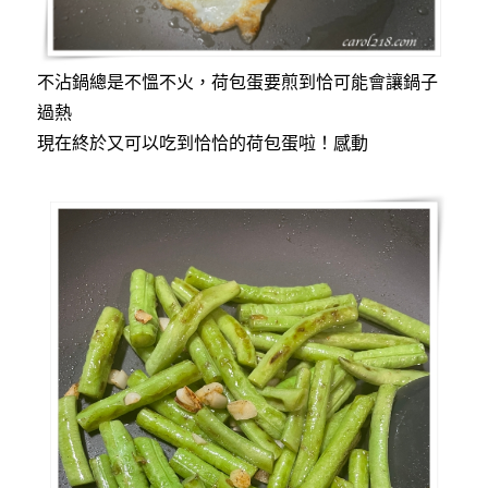
不沾鍋總是不慍不火，荷包蛋要煎到恰可能會讓鍋子
過熱
現在終於又可以吃到恰恰的荷包蛋啦！感動