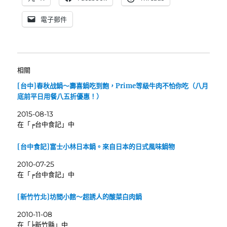
電子郵件
相關
[台中]春秋战鍋～壽喜鍋吃到飽，Prime等級牛肉不怕你吃（八月
底前平日用餐八五折優惠！）
2015-08-13
在「╒台中食記」中
[台中食記]富士小林日本鍋。來自日本的日式風味鍋物
2010-07-25
在「╒台中食記」中
[新竹竹北]坊間小館～超誘人的酸菜白肉鍋
2010-11-08
在「╞新竹縣」中