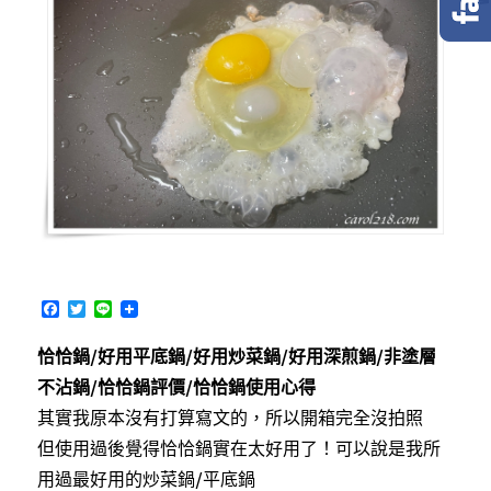
F
T
L
a
w
i
c
i
n
恰恰鍋/好用平底鍋/好用炒菜鍋/好用深煎鍋/非塗層
e
t
e
b
t
不沾鍋/恰恰鍋評價/恰恰鍋使用心得
o
e
o
r
其實我原本沒有打算寫文的，所以開箱完全沒拍照
k
但使用過後覺得恰恰鍋實在太好用了！可以說是我所
用過最好用的炒菜鍋/平底鍋