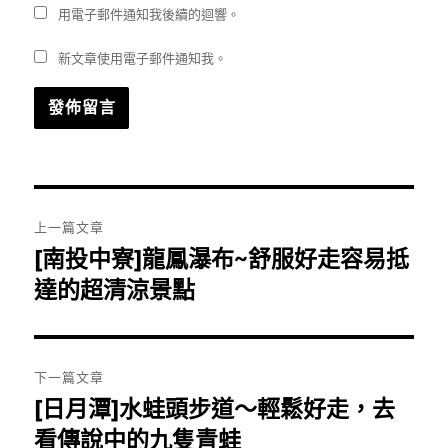
用電子郵件通知我後續的迴響。
新文章使用電子郵件通知我。
文
上一篇文章
章
[南投中寮]龍鳳瀑布~舒服好走容易抵
上
一
達的超清涼景點
導
篇
覽
文
章:
下一篇文章
[日月潭]水蛙頭步道～輕鬆好走，去
下
一
看傳說中的九隻青蛙