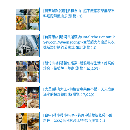
[苗栗景觀餐廳]招和食山~超下飯客家菜無菜單
料理配無敵山景(瀏覽：1)
[首爾飯店]明洞世運酒店Hotel The Bontanik
Sewoon Myeongdong～空間超大有廚房洗衣
機新穎舒適的公寓式酒店(瀏覽：1)
[新竹北埔]蕃薯伯焢窯~體驗農村生活，好玩的
焢窯、做披薩、草劍(瀏覽：14,403)
[大里]鵝肉大王~價格實惠菜色不錯，天天高朋
滿座的快炒鵝肉店(瀏覽：7,029)
[台中]裡小樓小料理～巷弄中隱藏版私房小菜
料理，2024米其林必比登推介(瀏覽：1)