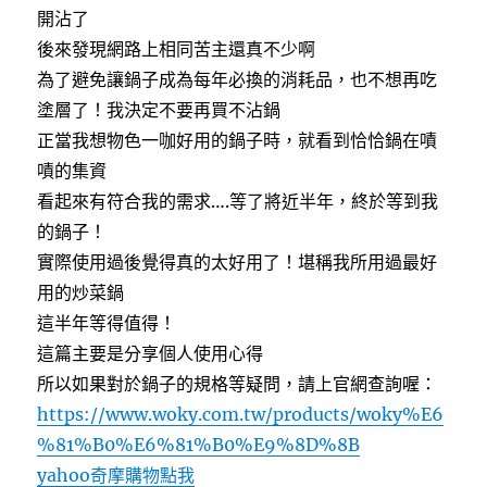
開沾了
後來發現網路上相同苦主還真不少啊
為了避免讓鍋子成為每年必換的消耗品，也不想再吃
塗層了！我決定不要再買不沾鍋
正當我想物色一咖好用的鍋子時，就看到恰恰鍋在嘖
嘖的集資
看起來有符合我的需求….等了將近半年，終於等到我
的鍋子！
實際使用過後覺得真的太好用了！堪稱我所用過最好
用的炒菜鍋
這半年等得值得！
這篇主要是分享個人使用心得
所以如果對於鍋子的規格等疑問，請上官網查詢喔：
https://www.woky.com.tw/products/woky%E6
%81%B0%E6%81%B0%E9%8D%8B
yahoo奇摩購物點我