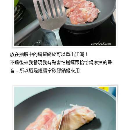
放在抽屜中的鐵鏟終於可以重出江湖！
不過後來我發現我有點害怕鐵鏟跟恰恰鍋摩擦的聲
音….所以還是繼續拿矽膠鍋鏟來用