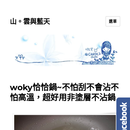
山。雲與藍天
選單
woky恰恰鍋~不怕刮不會沾不
怕高溫，超好用非塗層不沾鍋