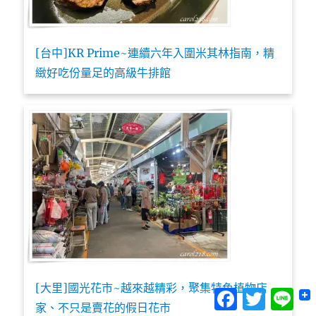
[台中]KR Prime~連續六年入圍米其林指南，精
緻好吃份量足的高級牛排館
[大里]國光花市~越來越精彩，聚集特色植物店
Facebook
Twitter
Lin
家、不只是賣花的假日花市