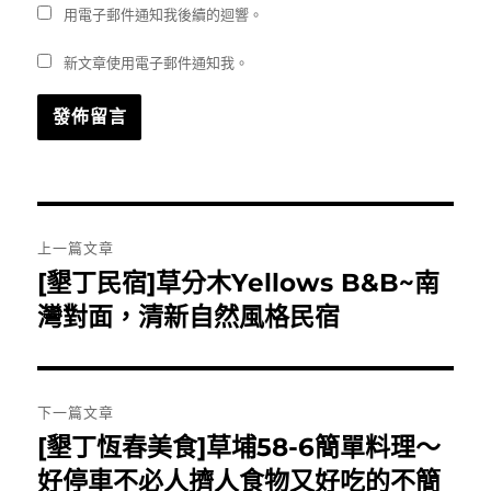
用電子郵件通知我後續的迴響。
新文章使用電子郵件通知我。
文
上一篇文章
章
[墾丁民宿]草分木Yellows B&B~南
上
一
灣對面，清新自然風格民宿
導
篇
覽
文
章:
下一篇文章
[墾丁恆春美食]草埔58-6簡單料理～
下
一
好停車不必人擠人食物又好吃的不簡