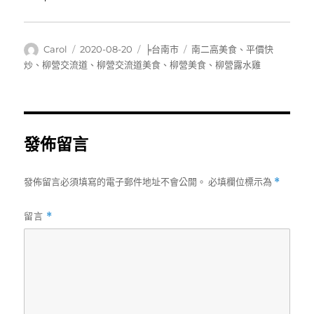
作
發
分
標
Carol
2020-08-20
╞台南市
南二高美食
、
平價快
者
佈
類
籤
炒
、
柳營交流道
、
柳營交流道美食
、
柳營美食
、
柳營露水雞
日
期:
發佈留言
發佈留言必須填寫的電子郵件地址不會公開。
必填欄位標示為
*
留言
*