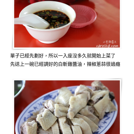
單子已經先劃好，所以一入座沒多久就開始上菜了
先送上一碗已經調好的白斬雞醬油，辣椒蔥蒜很過癮