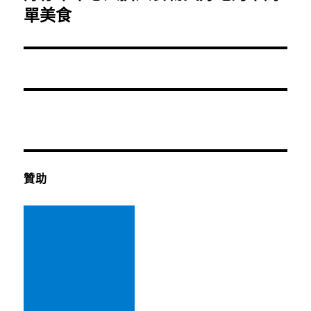
篇
單美食
文
章:
贊助