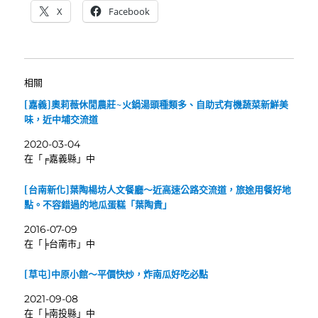
X
Facebook
相關
[嘉義]奧莉薇休閒農莊~火鍋湯頭種類多、自助式有機蔬菜新鮮美
味，近中埔交流道
2020-03-04
在「╒嘉義縣」中
[台南新化]葉陶楊坊人文餐廳～近高速公路交流道，旅途用餐好地
點。不容錯過的地瓜蛋糕「葉陶貴」
2016-07-09
在「╞台南市」中
[草屯]中原小館～平價快炒，炸南瓜好吃必點
2021-09-08
在「╞南投縣」中