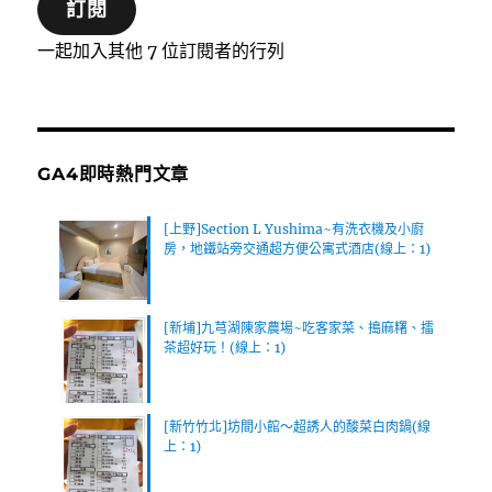
訂閱
件
位
一起加入其他 7 位訂閱者的行列
址
GA4即時熱門文章
[上野]Section L Yushima~有洗衣機及小廚
房，地鐵站旁交通超方便公寓式酒店(線上：1)
[新埔]九芎湖陳家農場~吃客家菜、搗麻糬、擂
茶超好玩！(線上：1)
[新竹竹北]坊間小館～超誘人的酸菜白肉鍋(線
上：1)