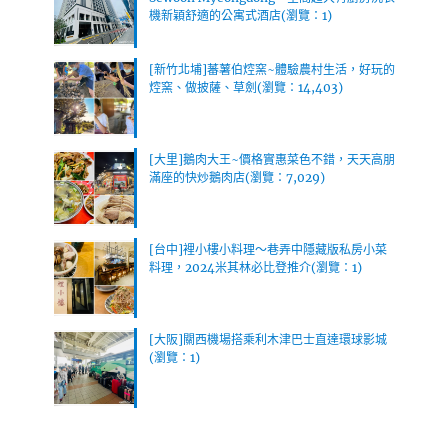
機新穎舒適的公寓式酒店(瀏覽：1)
[新竹北埔]蕃薯伯焢窯~體驗農村生活，好玩的
焢窯、做披薩、草劍(瀏覽：14,403)
[大里]鵝肉大王~價格實惠菜色不錯，天天高朋
滿座的快炒鵝肉店(瀏覽：7,029)
[台中]裡小樓小料理～巷弄中隱藏版私房小菜
料理，2024米其林必比登推介(瀏覽：1)
[大阪]關西機場搭乘利木津巴士直達環球影城
(瀏覽：1)