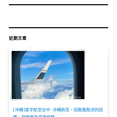
近期文章
[沖繩]星宇航空台中-沖繩航班，因颱風取消的因
應、飛機餐及搭乘經驗