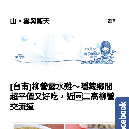
山。雲與藍天
選單
[台南]柳營露水雞～隱藏鄉間
超平價又好吃，近二高柳營
交流道