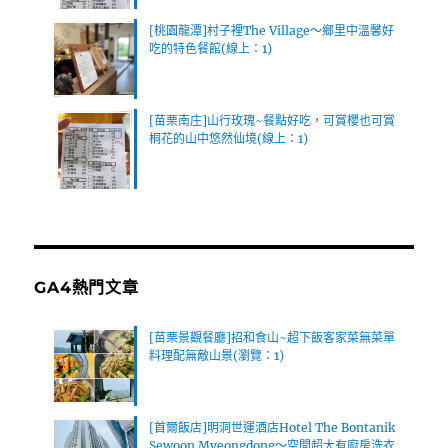
[桃園龍潭]村子裡The Village～鄉里中溫馨好
吃的特色餐館(線上：1)
[苗栗南庄]山行玫瑰~餐點好吃，可賞櫻也可賞
桐花的山中悠然仙境(線上：1)
GA4熱門文章
[苗栗景觀餐廳]招和食山~超下飯客家菜無菜單
料理配無敵山景(瀏覽：1)
[首爾飯店]明洞世運酒店Hotel The Bontanik
Sewoon Myeongdong～空間超大有廚房洗衣